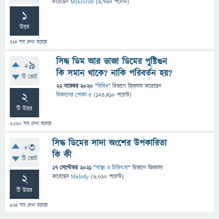
করেছেন
Msknirob
(
6,760
পয়েন্ট)
1
উত্তর
514
বার দেখা হয়েছে
সিদ্ধ ডিম আর ভাজা ডিমের পুষ্টিগুন
+9
কি সমান থাকে? নাকি পরিবর্তন হয়?
টি ভোট
22 নভেম্বর 2020
"
বিবিধ
" বিভাগে
জিজ্ঞাসা
করেছেন
2
বিজ্ঞানের পোকা ৫
(
123,410
পয়েন্ট)
টি উত্তর
2,260
বার দেখা হয়েছে
সিদ্ধ ডিমের সাদা অংশের উপকারিতা
+3
কি কী
টি ভোট
17 সেপ্টেম্বর 2021
"
স্বাস্থ্য ও চিকিৎসা
" বিভাগে
জিজ্ঞাসা
2
করেছেন
Melody
(
6,010
পয়েন্ট)
টি উত্তর
924
বার দেখা হয়েছে