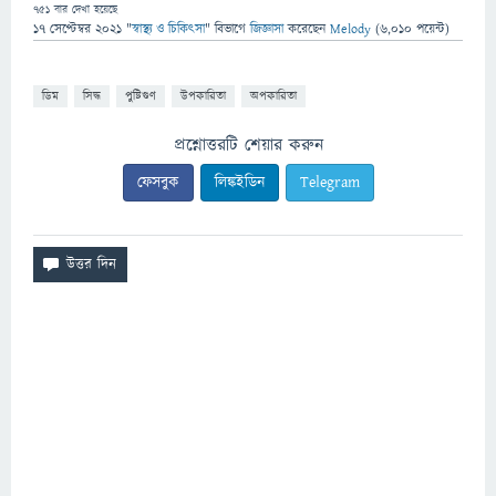
751
বার দেখা হয়েছে
17 সেপ্টেম্বর 2021
"
স্বাস্থ্য ও চিকিৎসা
" বিভাগে
জিজ্ঞাসা
করেছেন
Melody
(
6,010
পয়েন্ট)
ডিম
সিদ্ধ
পুষ্টিগুণ
উপকারিতা
অপকারিতা
প্রশ্নোত্তরটি শেয়ার করুন
ফেসবুক
লিঙ্কইডিন
Telegram