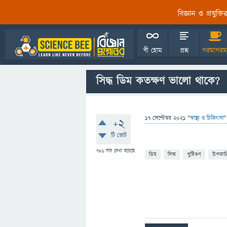
বিজ্ঞান ও প্রযুক্
বী হোম
প্রশ্ন
গরমাগরম
সিদ্ধ ডিম কতক্ষণ ভালো থাকে?
17 সেপ্টেম্বর 2021
"
স্বাস্থ্য ও চিকিৎসা
"
+2
টি ভোট
781
বার দেখা হয়েছে
ডিম
সিদ্ধ
পুষ্টিগুণ
উপকার