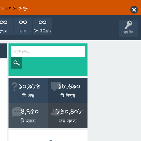
ারিত
এখানে
দেখুন।
পোল
ব্যাজ
টপ ইউজার
লগ ইন
10,989
18,690
টি প্রশ্ন
টি উত্তর
4,750
890,408
টি মন্তব্য
জন সদস্য