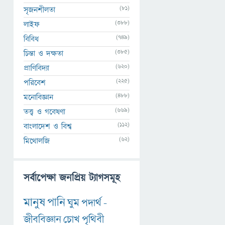
(81)
সৃজনশীলতা
(388)
লাইফ
(749)
বিবিধ
(385)
চিন্তা ও দক্ষতা
(620)
প্রাণিবিদ্যা
(225)
পরিবেশ
(488)
মনোবিজ্ঞান
(669)
তত্ত্ব ও গবেষণা
(112)
বাংলাদেশ ও বিশ্ব
(62)
মিথোলজি
সর্বাপেক্ষা জনপ্রিয় ট্যাগসমূহ
মানুষ
পানি
ঘুম
পদার্থ
-
জীববিজ্ঞান
চোখ
পৃথিবী