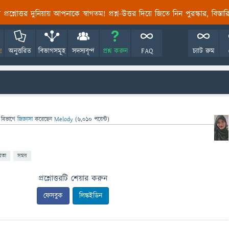
তির প্রশ্নোত্তর দুনিয়ায় আপনাকে স্বাগতম! প্রশ্ন-উত্তর দিয়ে জিতে নিন পুরস্কার, বিস্ত
!
অনুত্তরিত
বিভাগসমূহ
সদস্যবৃন্দ
প্রশ্ন করুন
FAQ
চ্যাট রুম
 বিভাগে
জিজ্ঞাসা
করেছেন
Melody
(
6,010
পয়েন্ট)
িতা
সময়
প্রশ্নোত্তরটি শেয়ার করুন
ফেসবুক
লিঙ্কইডিন