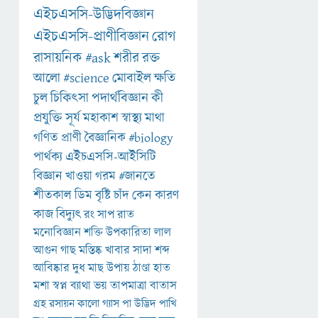
এইচএসসি-উদ্ভিদবিজ্ঞান
এইচএসসি-প্রাণীবিজ্ঞান
রোগ
রাসায়নিক
#ask
শরীর
রক্ত
আলো
#science
মোবাইল
ক্ষতি
চুল
চিকিৎসা
পদার্থবিজ্ঞান
কী
প্রযুক্তি
সূর্য
মহাকাশ
স্বাস্থ্য
মাথা
গণিত
প্রাণী
বৈজ্ঞানিক
#biology
পার্থক্য
এইচএসসি-আইসিটি
বিজ্ঞান
খাওয়া
গরম
#জানতে
শীতকাল
ডিম
বৃষ্টি
চাঁদ
কেন
কারণ
কাজ
বিদ্যুৎ
রং
সাপ
রাত
মনোবিজ্ঞান
শক্তি
উপকারিতা
লাল
আগুন
গাছ
মস্তিষ্ক
খাবার
সাদা
শব্দ
আবিষ্কার
দুধ
মাছ
উপায়
ঠাণ্ডা
হাত
মশা
স্বপ্ন
ব্যাথা
ভয়
তাপমাত্রা
বাতাস
গ্রহ
রসায়ন
কালো
গ্যাস
পা
উদ্ভিদ
পাখি