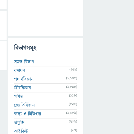
বিভাগসমূহ
সমস্ত বিভাগ
(641)
রসায়ন
(1,035)
পদার্থবিজ্ঞান
(1,830)
জীববিজ্ঞান
(159)
গণিত
(526)
জ্যোতির্বিজ্ঞান
(1,989)
স্বাস্থ্য ও চিকিৎসা
(736)
প্রযুক্তি
(67)
আইকিউ