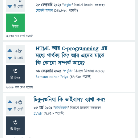
25 ফেব্রুয়ারি 2021
"
প্রযুক্তি
" বিভাগে
জিজ্ঞাসা
করেছেন
টি ভোট
মেহেদী হাসান
(
141,860
পয়েন্ট)
1
উত্তর
3,534
বার দেখা হয়েছে
HTML আর C-programming এর
+8
মধ্যে পার্থক্য কি? আর এদের মাঝে
টি ভোট
কি কোনো সম্পর্ক আছে?
3
09 ফেব্রুয়ারি 2021
"
প্রযুক্তি
" বিভাগে
জিজ্ঞাসা
করেছেন
Samsun Nahar Priya
(
47,710
পয়েন্ট)
টি উত্তর
2,358
বার দেখা হয়েছে
চিকুনগুনিয়া কি ভাইরাস? ব্যাখা কর?
+3
05 মার্চ 2021
"
জীববিজ্ঞান
" বিভাগে
জিজ্ঞাসা
করেছেন
টি ভোট
EVAN
(
7,450
পয়েন্ট)
3
টি উত্তর