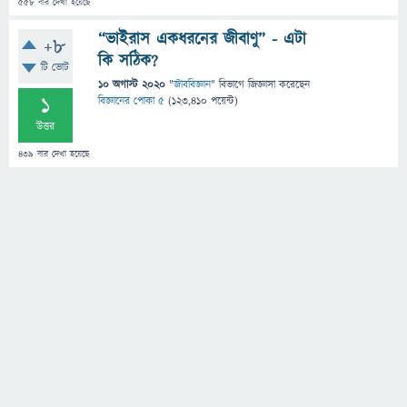
558
বার দেখা হয়েছে
“ভাইরাস একধরনের জীবাণু” - এটা
+8
কি সঠিক?
টি ভোট
10 অগাস্ট 2020
"
জীববিজ্ঞান
" বিভাগে
জিজ্ঞাসা
করেছেন
1
বিজ্ঞানের পোকা ৫
(
123,410
পয়েন্ট)
উত্তর
439
বার দেখা হয়েছে