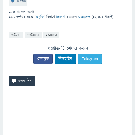
টি ভোট
1,014
বার দেখা হয়েছে
16 সেপ্টেম্বর 2021
"
প্রযুক্তি
" বিভাগে
জিজ্ঞাসা
করেছেন
Anupom
(
15,280
পয়েন্ট)
ভাইরাস
স্পাইওয়ার
ম্যালওয়ার
প্রশ্নোত্তরটি শেয়ার করুন
ফেসবুক
লিঙ্কইডিন
Telegram