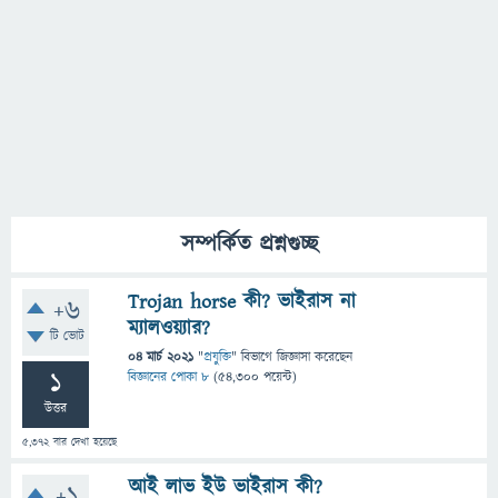
সম্পর্কিত প্রশ্নগুচ্ছ
Trojan horse কী? ভাইরাস না
+6
ম্যালওয়্যার?
টি ভোট
04 মার্চ 2021
"
প্রযুক্তি
" বিভাগে
জিজ্ঞাসা
করেছেন
1
বিজ্ঞানের পোকা ৮
(
54,300
পয়েন্ট)
উত্তর
5,372
বার দেখা হয়েছে
আই লাভ ইউ ভাইরাস কী?
+1