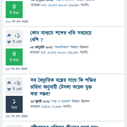
04 জানুয়ারি 2022
"
স্বাস্থ্য ও চিকিৎসা
" বিভাগে
জিজ্ঞাসা
4
করেছেন
Md. Arafat Hasan
(
16,190
পয়েন্ট)
টি উত্তর
583
বার দেখা হয়েছে
কোন মাধ্যমে শব্দের গতি সবচেয়ে
+1
বেশি ?
টি ভোট
05 জানুয়ারি 2022
"
পদার্থবিজ্ঞান
" বিভাগে
জিজ্ঞাসা
4
করেছেন
Md. Arafat Hasan
(
16,190
পয়েন্ট)
টি উত্তর
917
বার দেখা হয়েছে
সব বৈদ্যুতিক যন্ত্রের সাথে কি শক্তির
+6
চাহিদা অনুযায়ী টেসলা কয়েল যুক্ত
টি ভোট
করা সম্ভব?
1
23 জুলাই 2021
"
তত্ত্ব ও গবেষণা
" বিভাগে
জিজ্ঞাসা
করেছেন
Nafees
(
2,630
পয়েন্ট)
উত্তর
425
বার দেখা হয়েছে