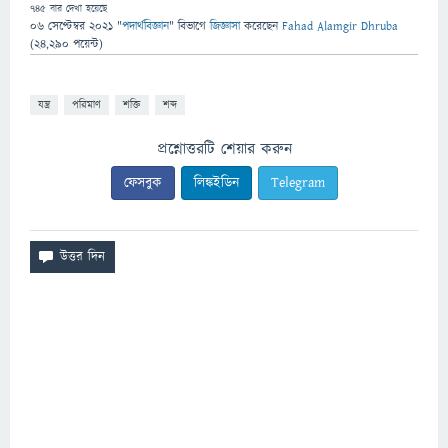
745
বার দেখা হয়েছে
06 সেপ্টেম্বর 2021
"
পদার্থবিজ্ঞান
" বিভাগে
জিজ্ঞাসা
করেছেন
Fahad Alamgir Dhruba
(
24,290
পয়েন্ট)
যন্ত্র
পরিমাণ
শক্তি
শব্দ
প্রশ্নোত্তরটি শেয়ার করুন
ফেসবুক
লিঙ্কইডিন
Telegram