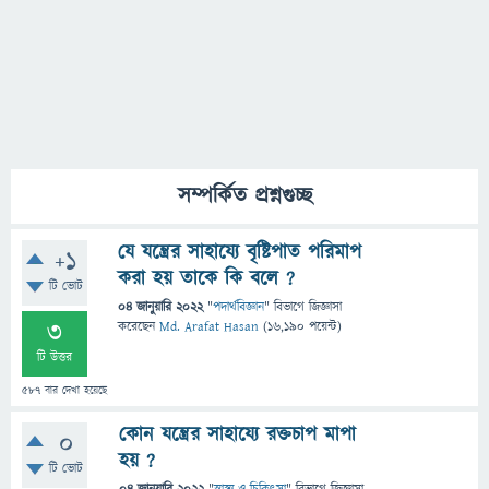
সম্পর্কিত প্রশ্নগুচ্ছ
যে যন্ত্রের সাহায্যে বৃষ্টিপাত পরিমাপ
+1
করা হয় তাকে কি বলে ?
টি ভোট
04 জানুয়ারি 2022
"
পদার্থবিজ্ঞান
" বিভাগে
জিজ্ঞাসা
3
করেছেন
Md. Arafat Hasan
(
16,190
পয়েন্ট)
টি উত্তর
587
বার দেখা হয়েছে
কোন যন্ত্রের সাহায্যে রক্তচাপ মাপা
0
হয় ?
টি ভোট