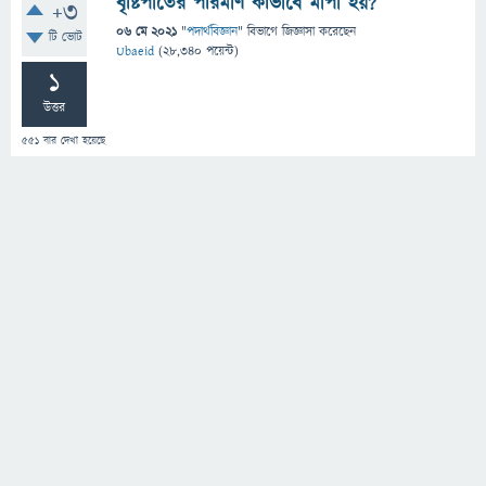
বৃষ্টিপাতের পরিমাণ কীভাবে মাপা হয়?
+3
06 মে 2021
"
পদার্থবিজ্ঞান
" বিভাগে
জিজ্ঞাসা
করেছেন
টি ভোট
Ubaeid
(
28,340
পয়েন্ট)
1
উত্তর
551
বার দেখা হয়েছে