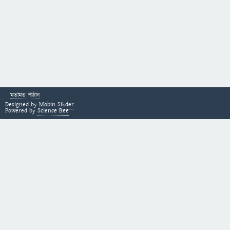
মতামত পাঠান
Designed by
Mobin Sikder
Powered by
Science Bee