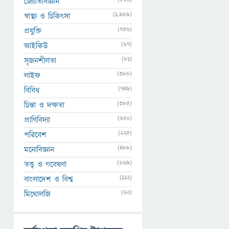
জ্যোতির্বিজ্ঞান
(1,989)
স্বাস্থ্য ও চিকিৎসা
(736)
প্রযুক্তি
(67)
আইকিউ
(81)
সৃজনশীলতা
(388)
লাইফ
(749)
বিবিধ
(385)
চিন্তা ও দক্ষতা
(620)
প্রাণিবিদ্যা
(225)
পরিবেশ
(488)
মনোবিজ্ঞান
(669)
তত্ত্ব ও গবেষণা
(112)
বাংলাদেশ ও বিশ্ব
(62)
মিথোলজি