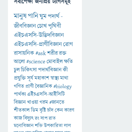
সর্বাপেক্ষা জনপ্রিয় ট্যাগসমূহ
মানুষ
পানি
ঘুম
পদার্থ
-
জীববিজ্ঞান
চোখ
পৃথিবী
এইচএসসি-উদ্ভিদবিজ্ঞান
এইচএসসি-প্রাণীবিজ্ঞান
রোগ
রাসায়নিক
#ask
শরীর
রক্ত
আলো
#science
মোবাইল
ক্ষতি
চুল
চিকিৎসা
পদার্থবিজ্ঞান
কী
প্রযুক্তি
সূর্য
মহাকাশ
স্বাস্থ্য
মাথা
গণিত
প্রাণী
বৈজ্ঞানিক
#biology
পার্থক্য
এইচএসসি-আইসিটি
বিজ্ঞান
খাওয়া
গরম
#জানতে
শীতকাল
ডিম
বৃষ্টি
চাঁদ
কেন
কারণ
কাজ
বিদ্যুৎ
রং
সাপ
রাত
মনোবিজ্ঞান
শক্তি
উপকারিতা
লাল