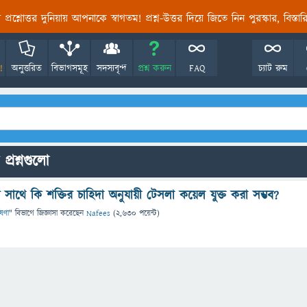
তির প্রশ্নোত্তর দুনিয়ায় আপনাকে স্বাগতম! প্রশ্ন-উত্তর দিয়ে জিতে নিন পুরস্কার, বিস্ত
!
অনুত্তরিত
বিভাগসমূহ
সদস্যবৃন্দ
প্রশ্ন করুন
FAQ
চ্যাট রুম
প্রশ্নগুলো
রের সাথে কি শক্তির চাহিদা অনুযায়ী টেসলা কয়েল যুক্ত করা সম্ভব?
েষণা
" বিভাগে
জিজ্ঞাসা
করেছেন
Nafees
(
2,630
পয়েন্ট)