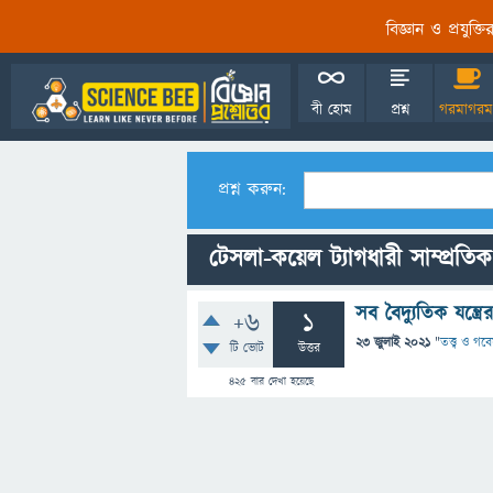
বিজ্ঞান ও প্রযুক্
বী হোম
প্রশ্ন
গরমাগরম
প্রশ্ন করুন:
টেসলা-কয়েল ট্যাগধারী সাম্প্রতিক 
সব বৈদ্যুতিক যন্ত্
+6
1
23 জুলাই 2021
"
তত্ত্ব ও গব
টি ভোট
উত্তর
425
বার দেখা হয়েছে