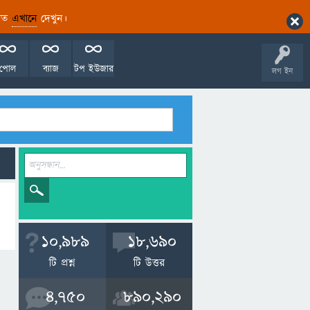
ারিত
এখানে
দেখুন।
পোল
ব্যাজ
টপ ইউজার
লগ ইন
10,989
18,690
টি প্রশ্ন
টি উত্তর
4,750
890,290