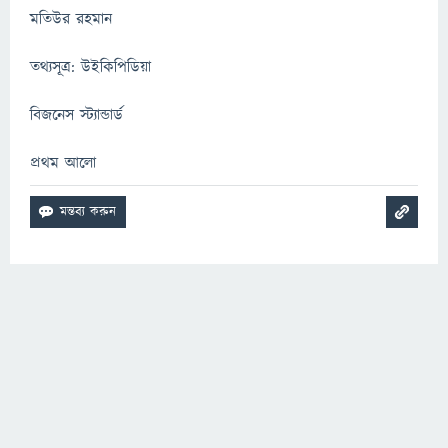
মতিউর রহমান
তথ্যসূত্র: উইকিপিডিয়া
বিজনেস স্ট্যান্ডার্ড
প্রথম আলো