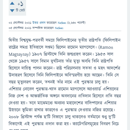
+1
টি ভোট
02 সেপ্টেম্বর 2021
উত্তর প্রদান
করেছেন
Nafees
(
2,630
পয়েন্ট)
05 সেপ্টেম্বর 2021
সম্পাদিত
করেছেন
Nafees
দ্বিতীয় বিশ্বযুদ্ধ-পরবর্তী সময়ে ফিলিপাইনের তৃতীয় রাষ্ট্রপতি (ফিলিপাইন
রাষ্ট্রের সমগ্র ইতিহাসে সপ্তম) ছিলেন রামোন ম্যাগসেসে। (Ramon
Magsaysay) ১৯০৭ খ্রিস্টাব্দে তিনি জন্মগ্রহণ করেন। ১৯৫৩ সাল
থেকে ১৯৫৭ সালে বিমান দুর্ঘটনায় তাঁর মৃত্যু অবধি তিনি রাষ্ট্রপতি
হিসেবে দায়িত্ব পালন করেন। রাষ্ট্র পরিচালনায় সততা ও মহৎ আদর্শের
উদাহরণ হিসেবে তিনি ফিলিপাইনে অবিস্মরণীয় হয়ে আছেন। তিনি সে
বছর মৃত্যুবরণ করেন, তখনই তাঁর নামে এই পুরস্কার চালু হয়।
এশিয়ার নোবেল পুরস্কার-খ্যাত রামোন ম্যাগসেসে অ্যাওয়ার্ড এশিয়দের
নিজ দেশ ও আন্তর্জাতিক অঙ্গনে অবদানের প্রতিদান হিসেবে প্রতি বছর
দেওয়া হয়। তবে মাঝেমধ্যে অন্যান্য মহাদেশের বাসিন্দাদের এশিয়ার
উন্নয়নে ভূমিকা রাখার কারণেও এ পুরস্কার দেওয়ার নজির রয়েছে।
২০০৮ খ্রিস্টাব্দ পর্যন্ত ছ'টি বিভাগে চালু থাকলেও বর্তমানে শুধু দু'টি
বিভাগেই এই পুরস্কার প্রদান করা হয়। ক্যাটেগরিসমূহের বিবরণ নিচে