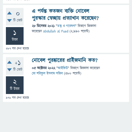
এ পর্যন্ত কতজন ব্যক্তি নোবেল
0
পুরস্কার স্বেচ্ছায় প্রত্যাখান করেছেন?
টি ভোট
28 ডিসেম্বর 2021
"
তত্ত্ব ও গবেষণা
" বিভাগে
জিজ্ঞাসা
1
করেছেন
Abdullah Al Fuad
(
2,990
পয়েন্ট)
উত্তর
387
বার দেখা হয়েছে
নোবেল পুরষ্কারের প্রাইজমানি কত?
+1
05 অক্টোবর 2022
"
আইকিউ
" বিভাগে
জিজ্ঞাসা
করেছেন
টি ভোট
মো শরিফুল ইসলাম সজিব
(
380
পয়েন্ট)
2
টি উত্তর
976
বার দেখা হয়েছে