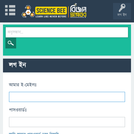
লগ ইন
লগ ইন
আমার ই-মেইলঃ
পাসওয়ার্ডঃ