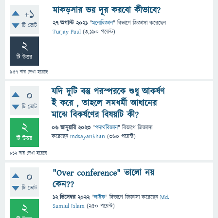
মাকড়সার ভয় দূর করবো কীভাবে?
+1
27 অগাস্ট 2021
"
মনোবিজ্ঞান
" বিভাগে
জিজ্ঞাসা
করেছেন
টি ভোট
Turjay Paul
(
3,190
পয়েন্ট)
2
টি উত্তর
957
বার দেখা হয়েছে
যদি দুটি বস্তু পরস্পরকে শুধু আকর্ষণ
0
ই করে , তাহলে সমধর্মী আধানের
টি ভোট
মাঝে বিকর্ষণের বিষয়টি কী?
2
06 জানুয়ারি 2023
"
পদার্থবিজ্ঞান
" বিভাগে
জিজ্ঞাসা
করেছেন
mdsayankhan
(
360
পয়েন্ট)
টি উত্তর
812
বার দেখা হয়েছে
"Over conference" ভালো নয়
0
কেন??
টি ভোট
12 ডিসেম্বর 2022
"
লাইফ
" বিভাগে
জিজ্ঞাসা
করেছেন
Md.
2
Samiul Islam
(
250
পয়েন্ট)