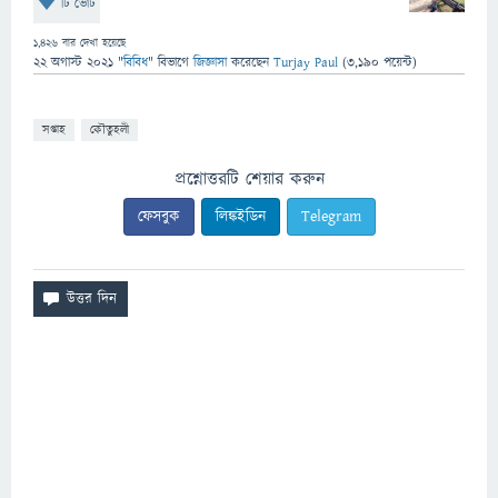
টি ভোট
1,426
বার দেখা হয়েছে
22 অগাস্ট 2021
"
বিবিধ
" বিভাগে
জিজ্ঞাসা
করেছেন
Turjay Paul
(
3,190
পয়েন্ট)
সপ্তাহ
কৌতুহলী
প্রশ্নোত্তরটি শেয়ার করুন
ফেসবুক
লিঙ্কইডিন
Telegram