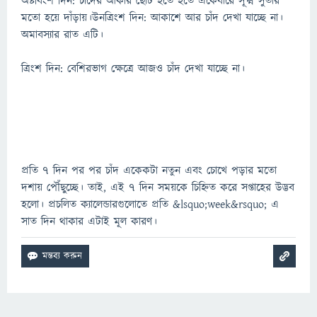
অষ্টবিংশ দিন: চাঁদের আকার ছোট হতে হতে একেবারে সূক্ষ্ম সুতার
মতো হয়ে দাঁড়ায়।উনত্রিংশ দিন: আকাশে আর চাঁদ দেখা যাচ্ছে না।
অমাবস্যার রাত এটি।
ত্রিংশ দিন: বেশিরভাগ ক্ষেত্রে আজও চাঁদ দেখা যাচ্ছে না।
প্রতি ৭ দিন পর পর চাঁদ একেকটা নতুন এবং চোখে পড়ার মতো
দশায় পৌঁছুচ্ছে। তাই, এই ৭ দিন সময়কে চিহ্নিত করে সপ্তাহের উদ্ভব
হলো। প্রচলিত ক্যালেন্ডারগুলোতে প্রতি &lsquo;week&rsquo; এ
সাত দিন থাকার এটাই মূল কারণ।