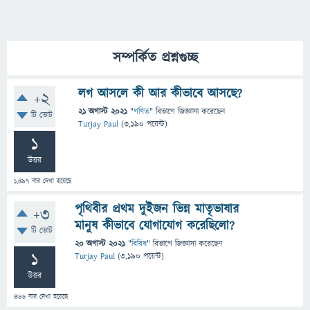
সম্পর্কিত প্রশ্নগুচ্ছ
লগ আসলে কী আর কীভাবে আসছে?
+2
21 অগাস্ট 2021
"
গণিত
" বিভাগে
জিজ্ঞাসা
করেছেন
টি ভোট
Turjay Paul
(
3,190
পয়েন্ট)
1
উত্তর
1,497
বার দেখা হয়েছে
পৃথিবীর প্রথম দুইজন ভিন্ন মাতৃভাষার
+3
মানুষ কীভাবে যোগাযোগ করেছিলো?
টি ভোট
20 অগাস্ট 2021
"
বিবিধ
" বিভাগে
জিজ্ঞাসা
করেছেন
1
Turjay Paul
(
3,190
পয়েন্ট)
উত্তর
466
বার দেখা হয়েছে