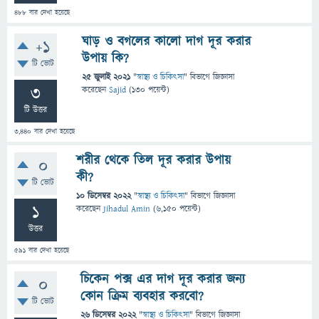
488
বার দেখা হয়েছে
ঘাড় ও বগলের কালো দাগ দূর করার
+1
উপায় কি?
টি ভোট
25 জুলাই 2021
"
স্বাস্থ্য ও চিকিৎসা
" বিভাগে
জিজ্ঞাসা
3
করেছেন
Sajid
(
130
পয়েন্ট)
টি উত্তর
3,440
বার দেখা হয়েছে
শরীর থেকে তিল দূর করার উপায়
0
কী?
টি ভোট
10 ডিসেম্বর 2022
"
স্বাস্থ্য ও চিকিৎসা
" বিভাগে
জিজ্ঞাসা
1
করেছেন
Jihadul Amin
(
6,150
পয়েন্ট)
উত্তর
591
বার দেখা হয়েছে
চিকেন পক্স এর দাগ দূর করার জন্য
0
কোন ক্রিম ব্যবহার করবো?
টি ভোট
26 ডিসেম্বর 2022
"
স্বাস্থ্য ও চিকিৎসা
" বিভাগে
জিজ্ঞাসা