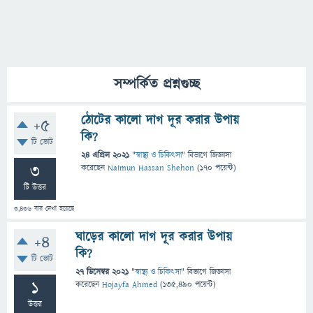
সম্পর্কিত প্রশ্নগুচ্ছ
ঠোটের কালো দাগ দূর করার উপায়
+5
কি?
টি ভোট
24 এপ্রিল 2021
"
স্বাস্থ্য ও চিকিৎসা
" বিভাগে
জিজ্ঞাসা
3
করেছেন
Naimun Hassan Shehon
(
170
পয়েন্ট)
টি উত্তর
3,436
বার দেখা হয়েছে
ঘাড়ের কালো দাগ দূর করার উপায়
+4
কি?
টি ভোট
27 ডিসেম্বর 2021
"
স্বাস্থ্য ও চিকিৎসা
" বিভাগে
জিজ্ঞাসা
1
করেছেন
Hojayfa Ahmed
(
135,490
পয়েন্ট)
উত্তর