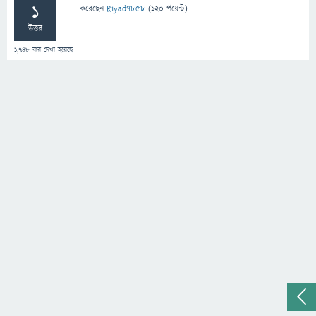
1
করেছেন
Riyad7858
(
120
পয়েন্ট)
উত্তর
1,748
বার দেখা হয়েছে