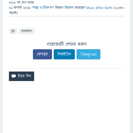
4,516
বার দেখা হয়েছে
01 অগাস্ট 2021
"
স্বাস্থ্য ও চিকিৎসা
" বিভাগে
জিজ্ঞাসা
করেছেন
Muaz Affan Rafin
(
1,630
পয়েন্ট)
দূর
কালোদাগ
প্রশ্নোত্তরটি শেয়ার করুন
ফেসবুক
লিঙ্কইডিন
Telegram