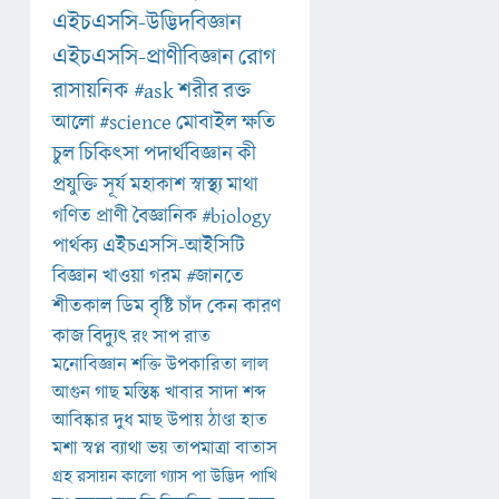
এইচএসসি-উদ্ভিদবিজ্ঞান
এইচএসসি-প্রাণীবিজ্ঞান
রোগ
রাসায়নিক
#ask
শরীর
রক্ত
আলো
#science
মোবাইল
ক্ষতি
চুল
চিকিৎসা
পদার্থবিজ্ঞান
কী
প্রযুক্তি
সূর্য
মহাকাশ
স্বাস্থ্য
মাথা
গণিত
প্রাণী
বৈজ্ঞানিক
#biology
পার্থক্য
এইচএসসি-আইসিটি
বিজ্ঞান
খাওয়া
গরম
#জানতে
শীতকাল
ডিম
বৃষ্টি
চাঁদ
কেন
কারণ
কাজ
বিদ্যুৎ
রং
সাপ
রাত
মনোবিজ্ঞান
শক্তি
উপকারিতা
লাল
আগুন
গাছ
মস্তিষ্ক
খাবার
সাদা
শব্দ
আবিষ্কার
দুধ
মাছ
উপায়
ঠাণ্ডা
হাত
মশা
স্বপ্ন
ব্যাথা
ভয়
তাপমাত্রা
বাতাস
গ্রহ
রসায়ন
কালো
গ্যাস
পা
উদ্ভিদ
পাখি