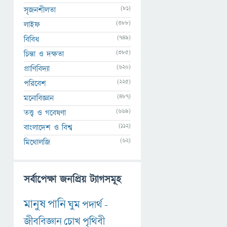
(81)
সৃজনশীলতা
(388)
লাইফ
(749)
বিবিধ
(385)
চিন্তা ও দক্ষতা
(620)
প্রাণিবিদ্যা
(225)
পরিবেশ
(487)
মনোবিজ্ঞান
(669)
তত্ত্ব ও গবেষণা
(112)
বাংলাদেশ ও বিশ্ব
(62)
মিথোলজি
সর্বাপেক্ষা জনপ্রিয় ট্যাগসমূহ
মানুষ
পানি
ঘুম
পদার্থ
-
জীববিজ্ঞান
চোখ
পৃথিবী