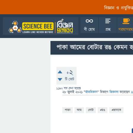
বিজ্ঞান ও প্রযুক্
বী হোম
প্রশ্ন
গরমাগরম
পাকা আমের বোটার রঙ কেমন 
+2
টি ভোট
1,192
বার দেখা হয়েছে
28 জুলাই 2021
"
জীববিজ্ঞান
" বিভাগে
জিজ্ঞাসা
করেছেন
A
পাকা
আম
বোটা
#রঙ
#জানতে