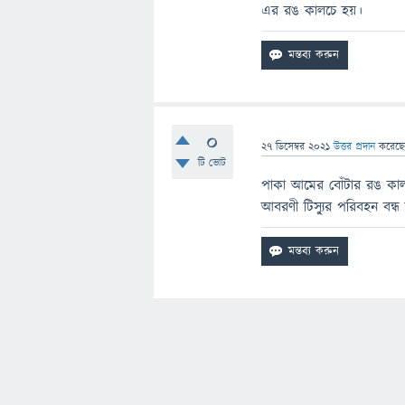
এর রঙ কালচে হয়।
0
27 ডিসেম্বর 2021
উত্তর প্রদান
করেছ
টি ভোট
পাকা আমের বোঁটার রঙ কালচ
আবরণী টিস্যু্র পরিবহন বন্ধ