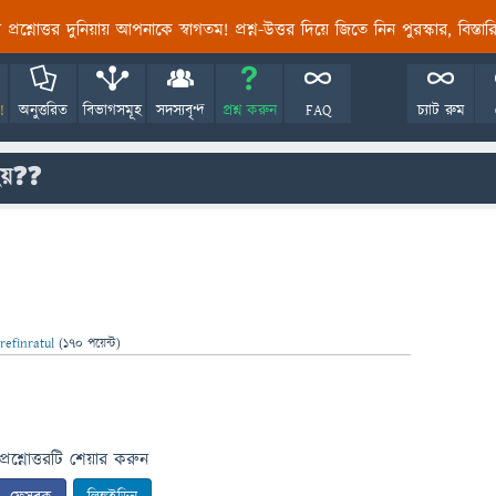
তির প্রশ্নোত্তর দুনিয়ায় আপনাকে স্বাগতম! প্রশ্ন-উত্তর দিয়ে জিতে নিন পুরস্কার, বিস্ত
!
অনুত্তরিত
বিভাগসমূহ
সদস্যবৃন্দ
প্রশ্ন করুন
FAQ
চ্যাট রুম
হয়❓❓
refinratul
(
170
পয়েন্ট)
প্রশ্নোত্তরটি শেয়ার করুন