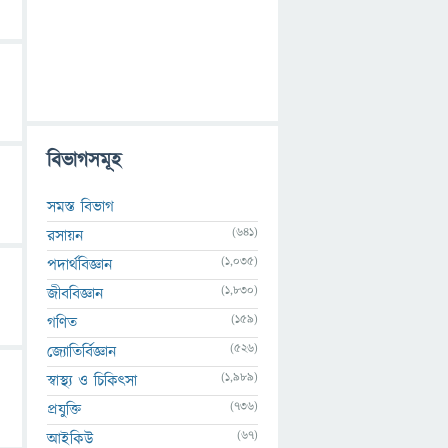
বিভাগসমূহ
সমস্ত বিভাগ
(641)
রসায়ন
(1,035)
পদার্থবিজ্ঞান
(1,830)
জীববিজ্ঞান
(159)
গণিত
(526)
জ্যোতির্বিজ্ঞান
(1,989)
স্বাস্থ্য ও চিকিৎসা
(736)
প্রযুক্তি
(67)
আইকিউ