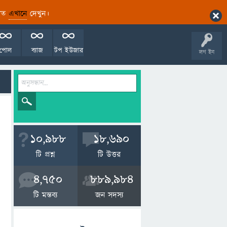
ারিত
এখানে
দেখুন।
পোল
ব্যাজ
টপ ইউজার
লগ ইন
10,988
18,690
টি প্রশ্ন
টি উত্তর
4,750
889,984
টি মন্তব্য
জন সদস্য