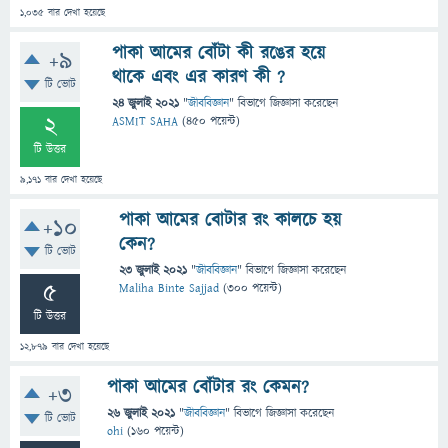
1,035
বার দেখা হয়েছে
পাকা আমের বোঁটা কী রঙের হয়ে
+9
থাকে এবং এর কারণ কী ?
টি ভোট
24 জুলাই 2021
"
জীববিজ্ঞান
" বিভাগে
জিজ্ঞাসা
করেছেন
2
ASMIT SAHA
(
450
পয়েন্ট)
টি উত্তর
9,171
বার দেখা হয়েছে
পাকা আমের বোটার রং কালচে হয়
+10
কেন?
টি ভোট
23 জুলাই 2021
"
জীববিজ্ঞান
" বিভাগে
জিজ্ঞাসা
করেছেন
5
Maliha Binte Sajjad
(
300
পয়েন্ট)
টি উত্তর
12,879
বার দেখা হয়েছে
পাকা আমের বোঁটার রং কেমন?
+3
26 জুলাই 2021
"
জীববিজ্ঞান
" বিভাগে
জিজ্ঞাসা
করেছেন
টি ভোট
ohi
(
160
পয়েন্ট)