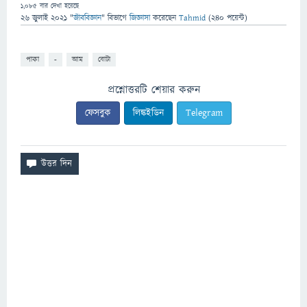
1,085
বার দেখা হয়েছে
26 জুলাই 2021
"
জীববিজ্ঞান
" বিভাগে
জিজ্ঞাসা
করেছেন
Tahmid
(
240
পয়েন্ট)
পাকা
-
আম
বোটা
প্রশ্নোত্তরটি শেয়ার করুন
ফেসবুক
লিঙ্কইডিন
Telegram