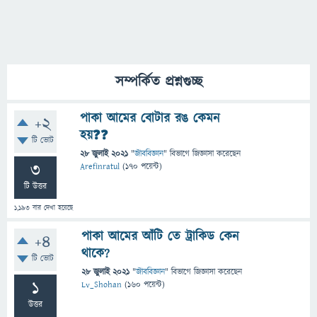
সম্পর্কিত প্রশ্নগুচ্ছ
পাকা আমের বোটার রঙ কেমন
+2
হয়❓❓
টি ভোট
28 জুলাই 2021
"
জীববিজ্ঞান
" বিভাগে
জিজ্ঞাসা
করেছেন
3
Arefinratul
(
170
পয়েন্ট)
টি উত্তর
1,193
বার দেখা হয়েছে
পাকা আমের আঁটি তে ট্রাকিড কেন
+4
থাকে?
টি ভোট
28 জুলাই 2021
"
জীববিজ্ঞান
" বিভাগে
জিজ্ঞাসা
করেছেন
1
Lv_Shohan
(
160
পয়েন্ট)
উত্তর