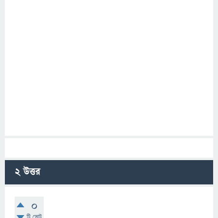
2
উত্তর
0
টি ভোট