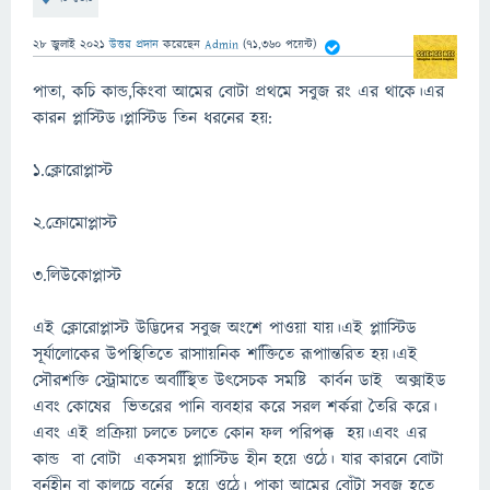
28 জুলাই 2021
উত্তর প্রদান
করেছেন
Admin
(
71,360
পয়েন্ট)
পাতা, কচি কান্ড,কিংবা আমের বোটা প্রথমে সবুজ রং এর থাকে।এর
কারন প্লাস্টিড।প্লাস্টিড তিন ধরনের হয়:
১.ক্লোরোপ্লাস্ট
২.ক্রোমোপ্লাস্ট
৩.লিউকোপ্লাস্ট
এই ক্লোরোপ্লাস্ট উদ্ভিদের সবুজ অংশে পাওয়া যায়।এই প্লাাস্টিড
সূর্যালোকের উপস্থিতিতে রাসাায়নিক শক্তিিতে রূপাান্তরিত হয়।এই
সৌরশক্তি স্ট্রোমাতে অবস্থিিিত উৎসেচক সমষ্টি কার্বন ডাই অক্সাইড
এবং কোষের ভিতরের পানি ব্যবহার করে সরল শর্করা তৈরি করে।
এবং এই প্রক্রিয়া চলতে চলতে কোন ফল পরিপক্ক হয়।এবং এর
কান্ড বা বোটা একসময় প্লাাস্টিড হীন হয়ে ওঠে। যার কারনে বোটা
বর্নহীন বা কালচে বর্নের হয়ে ওঠে। পাকা আমের বোঁটা সবুজ হতে