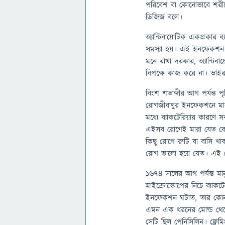
পরিবেশ বা কোনোভাবে শরীর
ডিজিজ বলে।
অ্যান্টিবায়োটিক একপ্রকা
সমস্যা হয়। এই ইনফেকশন হও
মনে রাখা দরকার, অ্যান্টিবা
বিপক্ষে কাজ করে না। ভাইর
বিংশ শতাব্দীর আগ পর্যন্ত 
রোগজীবাণুর ইনফেকশনে মানু
মধ্যে ব্যাকটেরিয়ার কারণে স
এইসব রোগেই মারা যেত বেশি। 
কিছু রোগে রুটি বা বাসি খা
রোগ ভালো হয়ে যেত। এই ম
১৬৭৪ সালের আগ পর্যন্ত মান
মাইক্রোস্কোপের নিচে ব্যা
ইনফেকশন ঘটাত, তার কোন চিক
এমন এক ধরনের মোল্ড থেকে
সেটি ছিল পেনিসিলিন। ফ্লেমিং