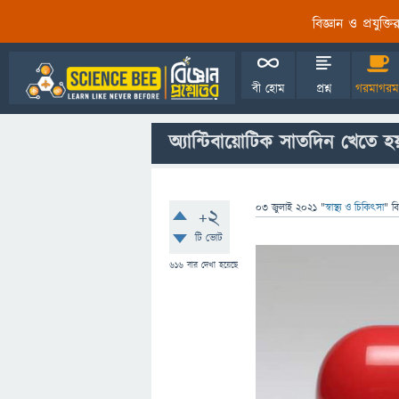
বিজ্ঞান ও প্রযুক্
বী হোম
প্রশ্ন
গরমাগরম
অ্যান্টিবায়োটিক সাতদিন খেতে 
03 জুলাই 2021
"
স্বাস্থ্য ও চিকিৎসা
" ব
+2
টি ভোট
616
বার দেখা হয়েছে