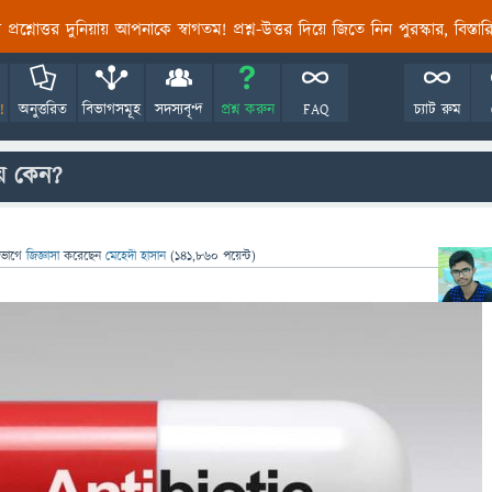
তির প্রশ্নোত্তর দুনিয়ায় আপনাকে স্বাগতম! প্রশ্ন-উত্তর দিয়ে জিতে নিন পুরস্কার, বিস্ত
!
অনুত্তরিত
বিভাগসমূহ
সদস্যবৃন্দ
প্রশ্ন করুন
FAQ
চ্যাট রুম
হয় কেন?
িভাগে
জিজ্ঞাসা
করেছেন
মেহেদী হাসান
(
141,860
পয়েন্ট)