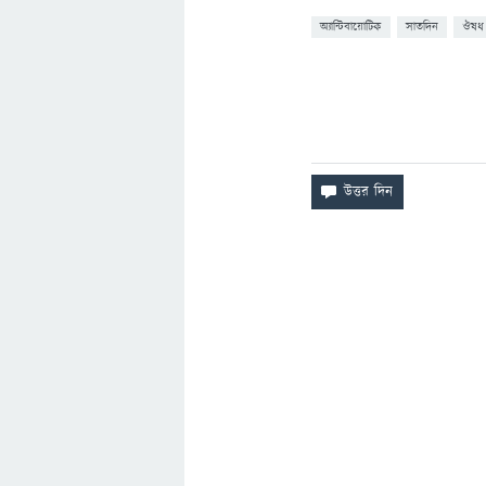
অ্যান্টিবায়োটিক
সাতদিন
ঔষধ