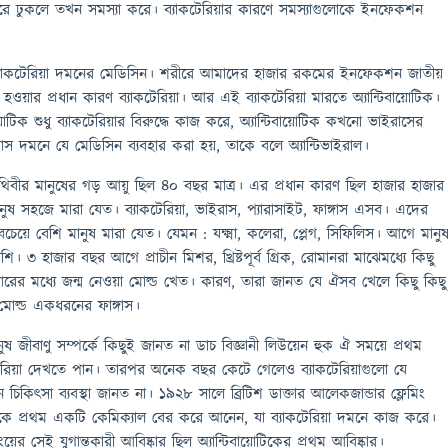
ে ঢুকলে তখন সমস্যা করে। ব্যাকটেরিয়ার কারণে সমস্যাগুলোকে ইনফেকশন
র ব্যাকটেরিয়া দমনের মেডিসিন। শরীরে আমাদের হাজার রকমের ইনফেকশন জাতীয়
য়ার প্রধান কারণ ব্যাকটেরিয়া। আর এই ব্যাকটেরিয়া মারতে অ্যান্টিবায়োটিক।
য়োটিক শুধু ব্যাকটেরিয়ার বিরুদ্ধে কাজ করে, অ্যান্টিবায়োটিক কখনো ভাইরাসের
াস দমনে যে মেডিসিন ব্যবহার করা হয়, তাকে বলে অ্যান্টিভাইরাল।
পৃথিবীর মানুষের গড় আয়ু ছিল ৪০ বছর মাত্র। এর প্রধান কারণ ছিল হাজার হাজার
ষ সহজে মারা যেত। ব্যাকটেরিয়া, ভাইরাস, প্যারাসাইট, ফাঙ্গাস এসব। এদের
বচেয়ে বেশি মানুষ মারা যেত। যেমন : যক্ষ্মা, কলেরা, প্লেগ, সিফিলিস। আগে মানু
৩ হাজার বছর আগে প্রাচীন মিশর, খ্রিষ্টপূর্ব গ্রিক, রোমানরা মাঝেমধ্যে কিছু
বারের মধ্যে জন্ম নেওয়া মোল্ড খেত। কারণ, তারা জানত যে ঐসব খেলে কিছু কিছু
োল্ড একধরনের ফাঙ্গাস।
ুষ জীবাণু সম্পর্কে কিছুই জানত না ডাচ বিজ্ঞানী লিউয়েন হুক ঐ সময়ে প্রথম
কটেরিয়া দেখতে পান। তারপর অনেক বছর কেটে গেলেও ব্যাকটেরিয়াগুলো যে
িত্সা ব্যবস্থা জানত না। ১৯২৮ সালে ব্রিটিশ ডাক্তার আলেকজান্ডার ফ্লেমিং
 প্রথম একটি কেমিক্যাল বের করে আনেন, যা ব্যাকটেরিয়া দমনে কাজ করে।
য়ের সেই যুগান্তকারী আবিষ্কার ছিল অ্যান্টিবায়োটিকের প্রথম আবিষ্কার।