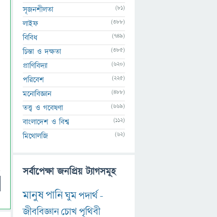
(81)
সৃজনশীলতা
(388)
লাইফ
(749)
বিবিধ
(385)
চিন্তা ও দক্ষতা
(620)
প্রাণিবিদ্যা
(225)
পরিবেশ
(488)
মনোবিজ্ঞান
(669)
তত্ত্ব ও গবেষণা
(112)
বাংলাদেশ ও বিশ্ব
(62)
মিথোলজি
সর্বাপেক্ষা জনপ্রিয় ট্যাগসমূহ
মানুষ
পানি
ঘুম
পদার্থ
-
জীববিজ্ঞান
চোখ
পৃথিবী