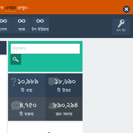
ারিত
এখানে
দেখুন।
পোল
ব্যাজ
টপ ইউজার
লগ ইন
10,989
18,690
টি প্রশ্ন
টি উত্তর
4,750
890,294
টি মন্তব্য
জন সদস্য