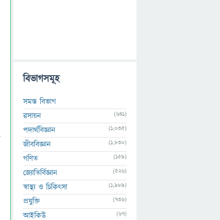
বিভাগসমূহ
সমস্ত বিভাগ
(641)
রসায়ন
(1,035)
পদার্থবিজ্ঞান
য়
(1,830)
জীববিজ্ঞান
(159)
গণিত
(526)
জ্যোতির্বিজ্ঞান
(1,989)
স্বাস্থ্য ও চিকিৎসা
(736)
প্রযুক্তি
(67)
আইকিউ