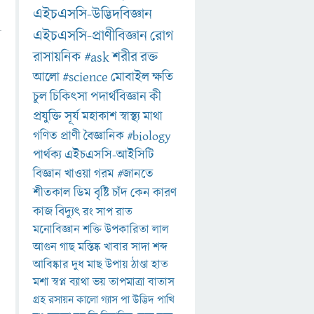
এইচএসসি-উদ্ভিদবিজ্ঞান
এইচএসসি-প্রাণীবিজ্ঞান
রোগ
রাসায়নিক
#ask
শরীর
রক্ত
আলো
#science
মোবাইল
ক্ষতি
চুল
চিকিৎসা
পদার্থবিজ্ঞান
কী
প্রযুক্তি
সূর্য
মহাকাশ
স্বাস্থ্য
মাথা
গণিত
প্রাণী
বৈজ্ঞানিক
#biology
পার্থক্য
এইচএসসি-আইসিটি
বিজ্ঞান
খাওয়া
গরম
#জানতে
শীতকাল
ডিম
বৃষ্টি
চাঁদ
কেন
কারণ
কাজ
বিদ্যুৎ
রং
সাপ
রাত
মনোবিজ্ঞান
শক্তি
উপকারিতা
লাল
আগুন
গাছ
মস্তিষ্ক
খাবার
সাদা
শব্দ
আবিষ্কার
দুধ
মাছ
উপায়
ঠাণ্ডা
হাত
মশা
স্বপ্ন
ব্যাথা
ভয়
তাপমাত্রা
বাতাস
গ্রহ
রসায়ন
কালো
গ্যাস
পা
উদ্ভিদ
পাখি