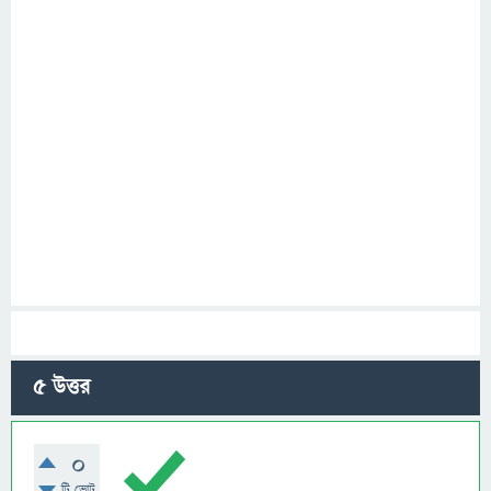
5
উত্তর
0
টি ভোট