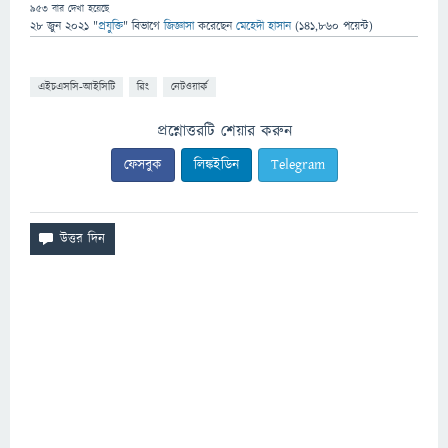
953
বার দেখা হয়েছে
28 জুন 2021
"
প্রযুক্তি
" বিভাগে
জিজ্ঞাসা
করেছেন
মেহেদী হাসান
(
141,860
পয়েন্ট)
এইচএসসি-আইসিটি
রিং
নেটওয়ার্ক
প্রশ্নোত্তরটি শেয়ার করুন
ফেসবুক
লিঙ্কইডিন
Telegram