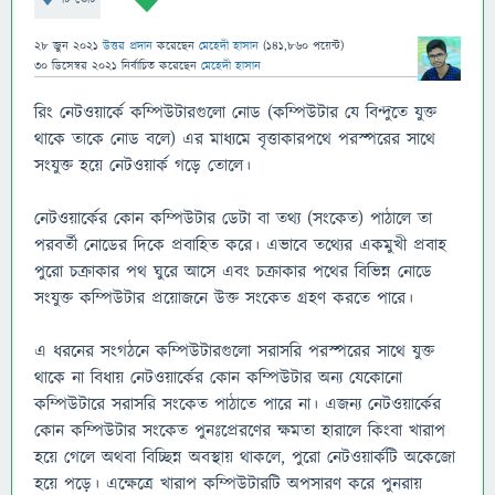
28 জুন 2021
উত্তর প্রদান
করেছেন
মেহেদী হাসান
(
141,860
পয়েন্ট)
30 ডিসেম্বর 2021
নির্বাচিত
করেছেন
মেহেদী হাসান
রিং নেটওয়ার্কে কম্পিউটারগুলো নোড (কম্পিউটার যে বিন্দুতে যুক্ত
থাকে তাকে নোড বলে) এর মাধ্যমে বৃত্তাকারপথে পরস্পরের সাথে
সংযুক্ত হয়ে নেটওয়ার্ক গড়ে তোলে।
নেটওয়ার্কের কোন কম্পিউটার ডেটা বা তথ্য (সংকেত) পাঠালে তা
পরবর্তী নোডের দিকে প্রবাহিত করে। এভাবে তথ্যের একমুখী প্রবাহ
পুরো চক্রাকার পথ ঘুরে আসে এবং চক্রাকার পথের বিভিন্ন নোডে
সংযুক্ত কম্পিউটার প্রয়োজনে উক্ত সংকেত গ্রহণ করতে পারে।
এ ধরনের সংগঠনে কম্পিউটারগুলো সরাসরি পরস্পরের সাথে যুক্ত
থাকে না বিধায় নেটওয়ার্কের কোন কম্পিউটার অন্য যেকোনো
কম্পিউটারে সরাসরি সংকেত পাঠাতে পারে না। এজন্য নেটওয়ার্কের
কোন কম্পিউটার সংকেত পুনঃপ্রেরণের ক্ষমতা হারালে কিংবা খারাপ
হয়ে গেলে অথবা বিচ্ছিন্ন অবস্থায় থাকলে, পুরো নেটওয়ার্কটি অকেজো
হয়ে পড়ে। এক্ষেত্রে খারাপ কম্পিউটারটি অপসারণ করে পুনরায়