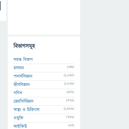
বিভাগসমূহ
সমস্ত বিভাগ
(641)
রসায়ন
(1,035)
পদার্থবিজ্ঞান
(1,829)
জীববিজ্ঞান
(159)
গণিত
(526)
জ্যোতির্বিজ্ঞান
(1,989)
স্বাস্থ্য ও চিকিৎসা
(736)
প্রযুক্তি
(67)
আইকিউ