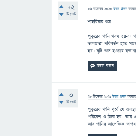
+2
06 অক্টোবর 2020
উত্তর প্রদান
করে
টি ভোট
শাহরিয়ার শুভ্র-
পুকুরের পানি গরম হয়না। পা
তাপমাত্রা পরিবর্তন হতে সম
হয়। বৃষ্টি শুরু হওয়ার ঘন্
0
28 ডিসেম্বর 2021
উত্তর প্রদান
করেছ
টি ভোট
পুকুরের পানি পূর্বে যে অবস্থ
পরিবেশ ও ঠান্ডা হয়। আর 
আর পানির আপেক্ষিক তাপধা