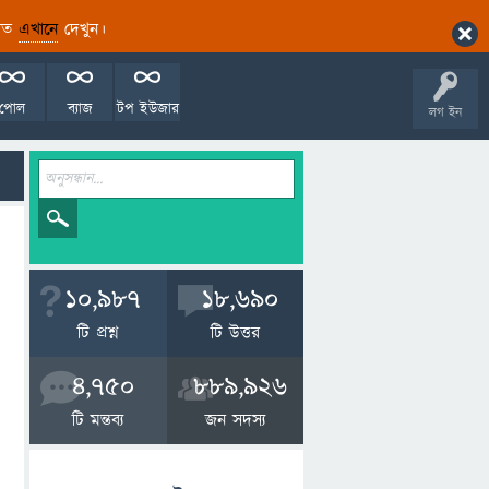
ারিত
এখানে
দেখুন।
পোল
ব্যাজ
টপ ইউজার
লগ ইন
10,987
18,690
টি প্রশ্ন
টি উত্তর
4,750
889,926
টি মন্তব্য
জন সদস্য