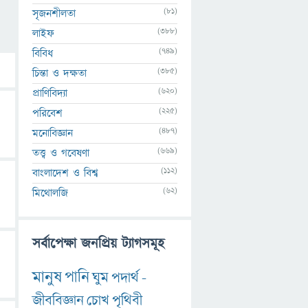
(81)
সৃজনশীলতা
(388)
লাইফ
(749)
বিবিধ
(385)
চিন্তা ও দক্ষতা
(620)
প্রাণিবিদ্যা
(225)
পরিবেশ
(487)
মনোবিজ্ঞান
(669)
তত্ত্ব ও গবেষণা
(112)
বাংলাদেশ ও বিশ্ব
(62)
মিথোলজি
সর্বাপেক্ষা জনপ্রিয় ট্যাগসমূহ
মানুষ
পানি
ঘুম
পদার্থ
-
জীববিজ্ঞান
চোখ
পৃথিবী