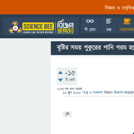
বিজ্ঞান ও প্রযুক্
বী হোম
প্রশ্ন
গরমাগরম
বৃষ্টির সময় পুকুরের পানি গরম 
+15
টি ভোট
2,374
বার দেখা হয়েছে
16 জুন 2020
"
তত্ত্ব ও গবেষণা
" বিভাগে
জিজ্ঞাসা
করেছে
বৃষ্টি