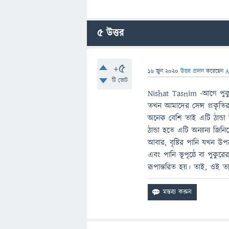
5
উত্তর
+5
16 জুন 2020
উত্তর প্রদান
করেছেন
A
টি ভোট
Nishat Tasnim -আগে পুকুর
তখন আমাদের সেন্স প্রকৃত
অনেক বেশি তাই এটি ঠান্ডা 
ঠান্ডা হতে এটি অন্যান্য জি
আবার, বৃষ্টির পানি যখন উপ
এবং পানি ভূপৃষ্ঠে বা পুকু
রূপান্তরিত হয়। তাই, ওই তা