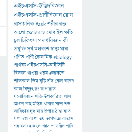
এইচএসসি-উদ্ভিদবিজ্ঞান
এইচএসসি-প্রাণীবিজ্ঞান
রোগ
রাসায়নিক
#ask
শরীর
রক্ত
আলো
#science
মোবাইল
ক্ষতি
চুল
চিকিৎসা
পদার্থবিজ্ঞান
কী
প্রযুক্তি
সূর্য
মহাকাশ
স্বাস্থ্য
মাথা
গণিত
প্রাণী
বৈজ্ঞানিক
#biology
পার্থক্য
এইচএসসি-আইসিটি
বিজ্ঞান
খাওয়া
গরম
#জানতে
শীতকাল
ডিম
বৃষ্টি
চাঁদ
কেন
কারণ
কাজ
বিদ্যুৎ
রং
সাপ
রাত
মনোবিজ্ঞান
শক্তি
উপকারিতা
লাল
আগুন
গাছ
মস্তিষ্ক
খাবার
সাদা
শব্দ
আবিষ্কার
দুধ
মাছ
উপায়
ঠাণ্ডা
হাত
মশা
স্বপ্ন
ব্যাথা
ভয়
তাপমাত্রা
বাতাস
গ্রহ
রসায়ন
কালো
গ্যাস
পা
উদ্ভিদ
পাখি