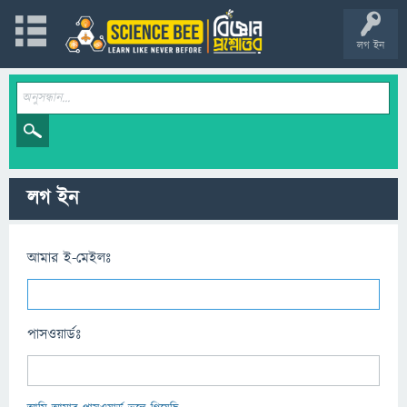
লগ ইন
লগ ইন
আমার ই-মেইলঃ
পাসওয়ার্ডঃ