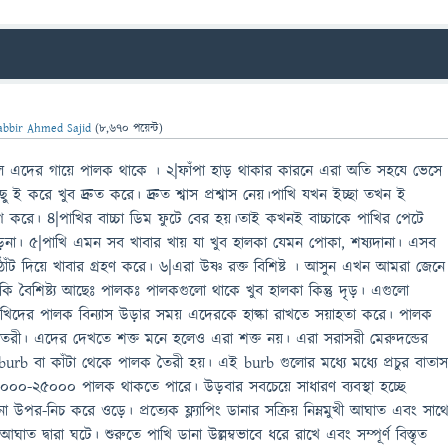
abbir Ahmed Sajid
(
8,670
পয়েন্ট)
 হল এদের গায়ে পালক থাকে । ২|ফাঁপা হাড় থাকার কারনে এরা অতি সহযে ভেসে
 ই করে খুব দ্রুত করে। দ্রুত শ্বাস প্রশ্বাস নেয়।পাখি যখন ইচ্ছা তখন ই
যাগ করে। ৪|পাখির বাচ্চা ডিম ফুটে বের হয়।তাই কখনই বাচ্চাকে পাখির পেটে
েনা। ৫|পাখি এমন সব খাবার খায় যা খুব হালকা যেমন পোকা, শষ্যদানা। এসব
।ঠোঁট দিয়ে খাবার গ্রহণ করে। ৬|এরা উষ্ণ রক্ত বিশিষ্ট । আসুন এখন আমরা জেনে
ি বৈশিষ্ট্য আছেঃ পালকঃ পালকগুলো থাকে খুব হালকা কিন্তু দৃড়। এগুলো
পাখিদের পালক বিন্যাস উড়ার সময় এদেরকে হাল্কা রাখতে সয়াহতা করে। পালক
া তৈরী। এদের দেখতে শক্ত মনে হলেও এরা শক্ত নয়। এরা সরাসরী মেরুদন্ডের
urb বা কাঁটা থেকে পালক তৈরী হয়। এই burb গুলোর মধ্যে মধ্যে প্রচুর বাতা
০০-২৫০০০ পালক থাকতে পারে। উড়বার সবচেয়ে সাধারণ ব্যবস্থা হচ্ছে
 ডানা উপর-নিচ করে ওড়ে। প্রত্যেক ফ্ল্যাপিং ডানার সক্রিয় নিম্নমুখী আঘাত এবং সাথ
আঘাত দ্বারা ঘটে। শুরুতে পাখি ডানা উল্লম্বভাবে ধরে রাখে এবং সম্পূর্ণ বিস্তৃত