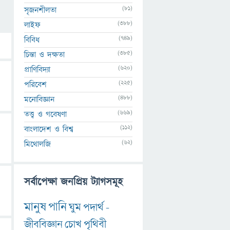
(81)
সৃজনশীলতা
(388)
লাইফ
(749)
বিবিধ
(385)
চিন্তা ও দক্ষতা
(620)
প্রাণিবিদ্যা
(225)
পরিবেশ
(488)
মনোবিজ্ঞান
(669)
তত্ত্ব ও গবেষণা
(112)
বাংলাদেশ ও বিশ্ব
(62)
মিথোলজি
সর্বাপেক্ষা জনপ্রিয় ট্যাগসমূহ
মানুষ
পানি
ঘুম
পদার্থ
-
জীববিজ্ঞান
চোখ
পৃথিবী