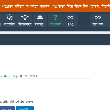
তির প্রশ্নোত্তর দুনিয়ায় আপনাকে স্বাগতম! প্রশ্ন-উত্তর দিয়ে জিতে নিন পুরস্কার, বিস্ত
!
অনুত্তরিত
বিভাগসমূহ
সদস্যবৃন্দ
প্রশ্ন করুন
FAQ
চ্যাট রুম
bir Ahmed Sajid
(
8,670
পয়েন্ট)
প্রশ্নোত্তরটি শেয়ার করুন