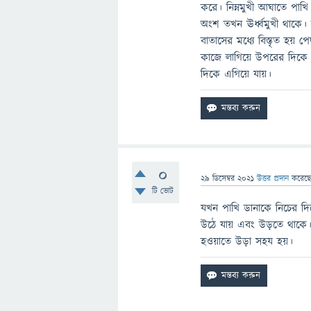
করে। নিম্নমুখী আঘাতে পাখি 
অংশ তখন ঊর্ধ্বমুখী থাকে।
বাতাসের মধ্যে বিস্তৃত হয
কাজে লাগিয়ে উপরের দিকে
দিকে এগিয়ে যায়।
0
29 ডিসেম্বর 2021
উত্তর প্রদান
করেছ
টি ভোট
যখন পাখি ডানাকে নিচের দি
উঠে যায় এবং উড়তে থাকে
হওয়াতে উড়া সহয হয়।