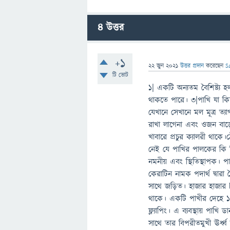
4
উত্তর
+1
22 জুন 2021
উত্তর প্রদান
করেছেন
S
টি ভোট
১| একটি অন্যতম বৈশিষ্ট্য
থাকতে পারে। ৩|পাখি যা কিছু
যেখানে সেখানে মল মূত্র ত্
রাখা লাগেনা এবং ওজন বাড়
খাবারে প্রচুর ক্যালরী থাকে
নেই যে পাখির পালকের কি ক
নমনীয় এবং স্থিতিস্থাপক। 
কেরাটিন নামক পদার্থ দ্বার
সাথে জড়িত। হাজার হাজার b
থাকে। একটি পাখীর দেহে ১০
ফ্ল্যাপিং। এ ব্যবস্থায় পাখি
সাথে তার বিপরীতমুখী ঊর্ধ্ব 