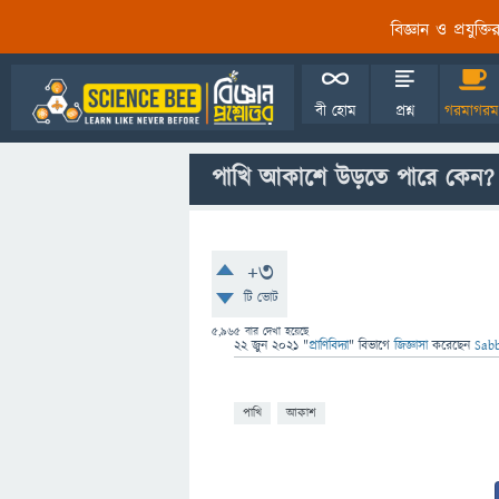
বিজ্ঞান ও প্রযুক্
বী হোম
প্রশ্ন
গরমাগরম
পাখি আকাশে উড়তে পারে কেন?
+3
টি ভোট
5,965
বার দেখা হয়েছে
22 জুন 2021
"
প্রাণিবিদ্যা
" বিভাগে
জিজ্ঞাসা
করেছেন
Sab
পাখি
আকাশ