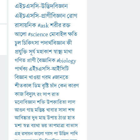
এইচএসসি-উদ্ভিদবিজ্ঞান
এইচএসসি-প্রাণীবিজ্ঞান
রোগ
রাসায়নিক
#ask
শরীর
রক্ত
আলো
#science
মোবাইল
ক্ষতি
চুল
চিকিৎসা
পদার্থবিজ্ঞান
কী
প্রযুক্তি
সূর্য
মহাকাশ
স্বাস্থ্য
মাথা
গণিত
প্রাণী
বৈজ্ঞানিক
#biology
পার্থক্য
এইচএসসি-আইসিটি
বিজ্ঞান
খাওয়া
গরম
#জানতে
শীতকাল
ডিম
বৃষ্টি
চাঁদ
কেন
কারণ
কাজ
বিদ্যুৎ
রং
সাপ
রাত
মনোবিজ্ঞান
শক্তি
উপকারিতা
লাল
আগুন
গাছ
মস্তিষ্ক
খাবার
সাদা
শব্দ
আবিষ্কার
দুধ
মাছ
উপায়
ঠাণ্ডা
হাত
মশা
স্বপ্ন
ব্যাথা
ভয়
তাপমাত্রা
বাতাস
গ্রহ
রসায়ন
কালো
গ্যাস
পা
উদ্ভিদ
পাখি