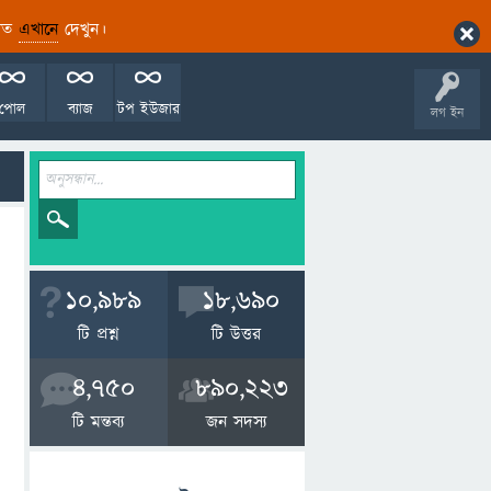
ারিত
এখানে
দেখুন।
পোল
ব্যাজ
টপ ইউজার
লগ ইন
10,989
18,690
টি প্রশ্ন
টি উত্তর
4,750
890,223
টি মন্তব্য
জন সদস্য