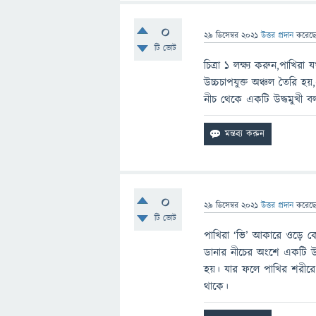
0
29 ডিসেম্বর 2021
উত্তর প্রদান
করেছ
টি ভোট
চিত্রা ১ লক্ষ্য করুন,পাখি
উচ্চচাপযুক্ত অঞ্চল তৈরি হয
নীচ থেকে একটি উদ্ধমুখী 
0
29 ডিসেম্বর 2021
উত্তর প্রদান
করেছ
টি ভোট
পাখিরা ‘ভি’ আকারে ওড়ে কেন
ডানার নীচের অংশে একটি উচ্
হয়। যার ফলে পাখির শরীর
থাকে।