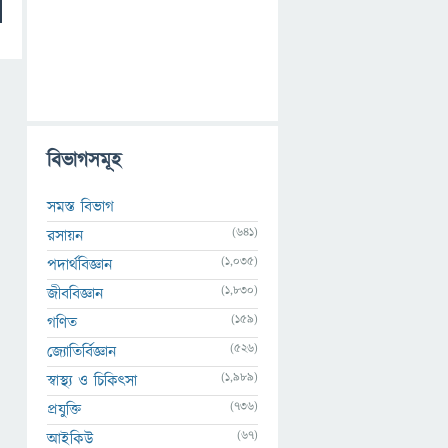
বিভাগসমূহ
সমস্ত বিভাগ
(641)
রসায়ন
(1,035)
পদার্থবিজ্ঞান
(1,830)
জীববিজ্ঞান
(159)
গণিত
(526)
জ্যোতির্বিজ্ঞান
(1,989)
স্বাস্থ্য ও চিকিৎসা
(736)
প্রযুক্তি
(67)
আইকিউ