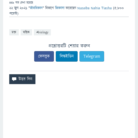
449
বার দেখা হয়েছে
22 জুন 2021
"
জীববিজ্ঞান
" বিভাগে
জিজ্ঞাসা
করেছেন
Nusaiba Nahia Tiasha
(
5,800
পয়েন্ট)
রক্ত
মস্তিষ্ক
#biology
প্রশ্নোত্তরটি শেয়ার করুন
ফেসবুক
লিঙ্কইডিন
Telegram