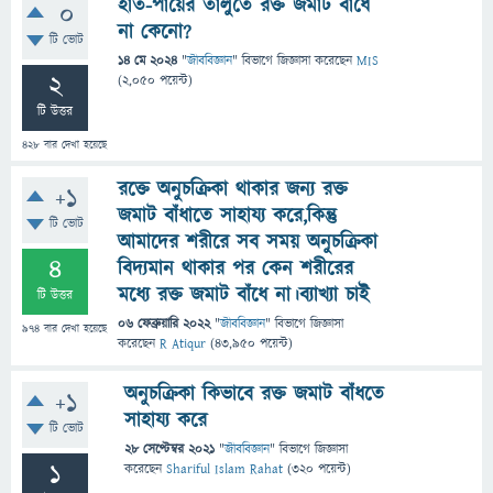
হাত-পায়ের তালুতে রক্ত জমাট বাঁধে
0
না কেনো?
টি ভোট
14 মে 2024
"
জীববিজ্ঞান
" বিভাগে
জিজ্ঞাসা
করেছেন
MIS
2
(
2,050
পয়েন্ট)
টি উত্তর
428
বার দেখা হয়েছে
রক্তে অনুচক্রিকা থাকার জন্য রক্ত
+1
জমাট বাঁধাতে সাহায্য করে,কিন্তু
টি ভোট
আমাদের শরীরে সব সময় অনুচক্রিকা
4
বিদ্যমান থাকার পর কেন শরীরের
মধ্যে রক্ত জমাট বাঁধে না।ব্যাখ্যা চাই
টি উত্তর
06 ফেব্রুয়ারি 2022
"
জীববিজ্ঞান
" বিভাগে
জিজ্ঞাসা
974
বার দেখা হয়েছে
করেছেন
R Atiqur
(
43,950
পয়েন্ট)
অনুচক্রিকা কিভাবে রক্ত জমাট বাঁধতে
+1
সাহায্য করে
টি ভোট
28 সেপ্টেম্বর 2021
"
জীববিজ্ঞান
" বিভাগে
জিজ্ঞাসা
1
করেছেন
Shariful Islam Rahat
(
320
পয়েন্ট)