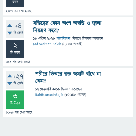
উত্তর
2,477
বার দেখা হয়েছে
মস্তিষ্কের কোন অংশ অস্বস্তি ও জ্বালা
+4
নিয়ন্ত্রণ করে?
টি ভোট
19 এপ্রিল 2023
"
জীববিজ্ঞান
" বিভাগে
জিজ্ঞাসা
করেছেন
2
Md Sadman Sakib
(
4,640
পয়েন্ট)
টি উত্তর
399
বার দেখা হয়েছে
শরীরে ভিতরে রক্ত জমাট বাঁধে না
+27
কেন?
টি ভোট
17 ফেব্রুয়ারি 2019
জিজ্ঞাসা
করেছেন
3
RakibHossainSajib
(
32,140
পয়েন্ট)
টি উত্তর
9,864
বার দেখা হয়েছে