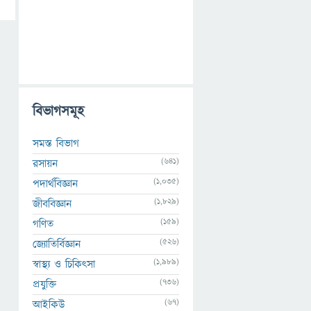
বিভাগসমূহ
সমস্ত বিভাগ
(641)
রসায়ন
(1,035)
পদার্থবিজ্ঞান
(1,829)
জীববিজ্ঞান
(159)
গণিত
(526)
জ্যোতির্বিজ্ঞান
(1,989)
স্বাস্থ্য ও চিকিৎসা
(736)
প্রযুক্তি
(67)
আইকিউ