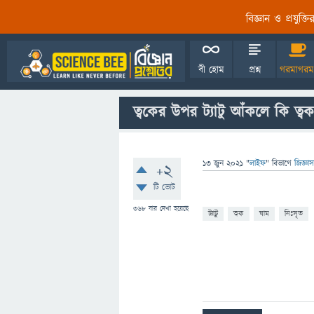
বিজ্ঞান ও প্রযুক্
বী হোম
প্রশ্ন
গরমাগরম
ত্বকের উপর ট্যাটু আঁকলে কি ত্
13 জুন 2021
"
লাইফ
" বিভাগে
জিজ্ঞা
+2
টি ভোট
368
বার দেখা হয়েছে
ট্যাটু
ত্বক
ঘাম
নিঃসৃত