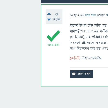
0
13 জুন 2021
উত্তর প্রদান
করেছেন
ম
টি ভোট
ত্বকের উপর ট্যাটু আঁকা হয়
ঘামগ্রন্থীও প্রায় একই গভীরত
(সোডিয়াম) এর পরিমাণ বেশি 
নিঃসরণ প্রক্রিয়াকে বাধাগ্রস্
সর্বোত্তম উত্তর
তাপ নিঃসরনণ কম হয় এব
ক্রেডিট
: নিশাত তাসনিম