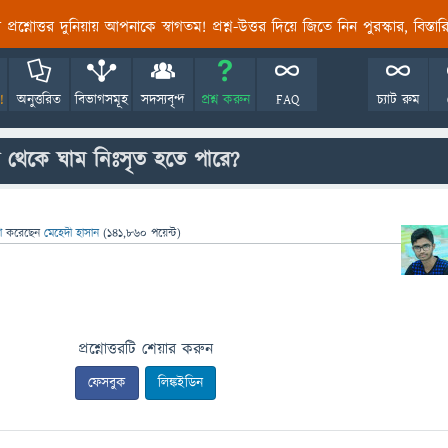
তির প্রশ্নোত্তর দুনিয়ায় আপনাকে স্বাগতম! প্রশ্ন-উত্তর দিয়ে জিতে নিন পুরস্কার, বিস্ত
!
অনুত্তরিত
বিভাগসমূহ
সদস্যবৃন্দ
প্রশ্ন করুন
FAQ
চ্যাট রুম
বক থেকে ঘাম নিঃসৃত হতে পারে?
সা
করেছেন
মেহেদী হাসান
(
141,860
পয়েন্ট)
প্রশ্নোত্তরটি শেয়ার করুন
ফেসবুক
লিঙ্কইডিন