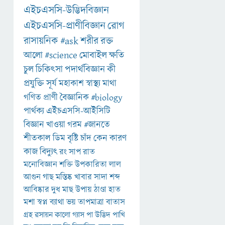
এইচএসসি-উদ্ভিদবিজ্ঞান
এইচএসসি-প্রাণীবিজ্ঞান
রোগ
রাসায়নিক
#ask
শরীর
রক্ত
আলো
#science
মোবাইল
ক্ষতি
চুল
চিকিৎসা
পদার্থবিজ্ঞান
কী
প্রযুক্তি
সূর্য
মহাকাশ
স্বাস্থ্য
মাথা
গণিত
প্রাণী
বৈজ্ঞানিক
#biology
পার্থক্য
এইচএসসি-আইসিটি
বিজ্ঞান
খাওয়া
গরম
#জানতে
শীতকাল
ডিম
বৃষ্টি
চাঁদ
কেন
কারণ
কাজ
বিদ্যুৎ
রং
সাপ
রাত
মনোবিজ্ঞান
শক্তি
উপকারিতা
লাল
আগুন
গাছ
মস্তিষ্ক
খাবার
সাদা
শব্দ
আবিষ্কার
দুধ
মাছ
উপায়
ঠাণ্ডা
হাত
মশা
স্বপ্ন
ব্যাথা
ভয়
তাপমাত্রা
বাতাস
গ্রহ
রসায়ন
কালো
গ্যাস
পা
উদ্ভিদ
পাখি