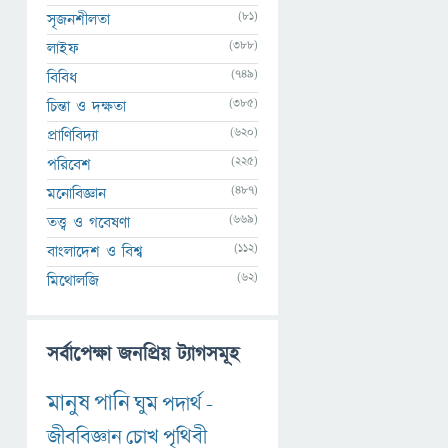
(81)
সৃজনশীলতা
(388)
লাইফ
(749)
বিবিধ
(385)
চিন্তা ও দক্ষতা
(620)
প্রাণিবিদ্যা
(225)
পরিবেশ
(487)
মনোবিজ্ঞান
(669)
তত্ত্ব ও গবেষণা
(112)
বাংলাদেশ ও বিশ্ব
(62)
মিথোলজি
সর্বাপেক্ষা জনপ্রিয় ট্যাগসমূহ
মানুষ
পানি
ঘুম
পদার্থ
-
জীববিজ্ঞান
চোখ
পৃথিবী