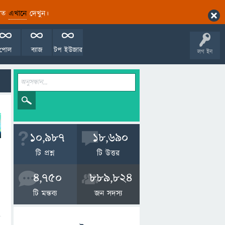
ারিত
এখানে
দেখুন।
পোল
ব্যাজ
টপ ইউজার
লগ ইন
10,987
18,690
টি প্রশ্ন
টি উত্তর
4,750
889,824
টি মন্তব্য
জন সদস্য