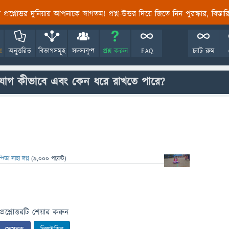
তির প্রশ্নোত্তর দুনিয়ায় আপনাকে স্বাগতম! প্রশ্ন-উত্তর দিয়ে জিতে নিন পুরস্কার, বিস্ত
!
অনুত্তরিত
বিভাগসমূহ
সদস্যবৃন্দ
প্রশ্ন করুন
FAQ
চ্যাট রুম
যোগ কীভাবে এবং কেন ধরে রাখতে পারে?
্দিতা সাহা লগ্ন
(
9,000
পয়েন্ট)
প্রশ্নোত্তরটি শেয়ার করুন