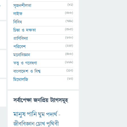
(81)
সৃজনশীলতা
?
(388)
লাইফ
(749)
বিবিধ
(385)
চিন্তা ও দক্ষতা
(620)
প্রাণিবিদ্যা
(225)
পরিবেশ
(488)
মনোবিজ্ঞান
(669)
তত্ত্ব ও গবেষণা
(112)
বাংলাদেশ ও বিশ্ব
(62)
মিথোলজি
সর্বাপেক্ষা জনপ্রিয় ট্যাগসমূহ
মানুষ
পানি
ঘুম
পদার্থ
-
জীববিজ্ঞান
চোখ
পৃথিবী