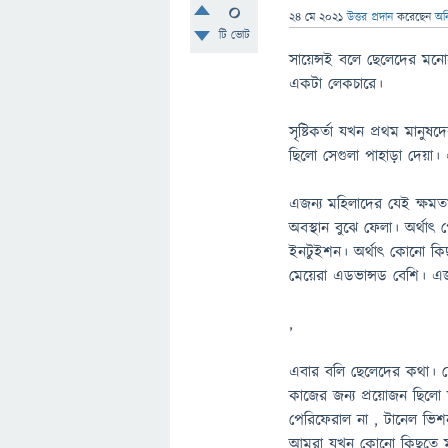
0
24 মে 2021
উত্তর প্রদান
করেছেন
অনি
টি ভোট
সায়েন্সই বলে ছেলেদের মন
একটা লেকচারে।
সৃষ্টিকর্তা যখন প্রথম মা
ছিলো সেগুলা পাহাড়া দেয়া। 
এজন্য মহিলাদের যেই ক্ষমত
অবস্থান বুঝে ফেলা। অর্থা
ইনটুইশন। অর্থাৎ কোনো কিছু
মেয়েরা এডভান্সড বেশি। এ
,
এবার বলি ছেলেদের কথা। 
কাজের জন্য প্রয়োজন ছিলো ত
পেরিফেরাল না , টানেল ভি
আমরা যখন কোনো কিছুতে মন