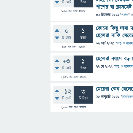
টাইপের। যেমন— গাল
টি ভোট
উত্তর
পাশের বা ক্লাসমে
833
বার দেখা হয়েছে
02 ডিসেম্বর 2021
"
লাইফ
" ব
কোনো কিছু দামা 
0
1
ছেলেরা নাকি মেয়ে
টি ভোট
উত্তর
06 মার্চ 2023
"
তত্ত্ব ও গবেষ
419
বার দেখা হয়েছে
ছেলেরা বয়সে বড় ম
+3
1
27 মে 2022
"
তত্ত্ব ও গবেষণা
টি ভোট
উত্তর
4,351
বার দেখা হয়েছে
মেয়েরা কেন ছেলেদ
+12
3
25 জানুয়ারি 2020
"
জীববিজ্ঞা
টি ভোট
টি উত্তর
1,928
বার দেখা হয়েছে