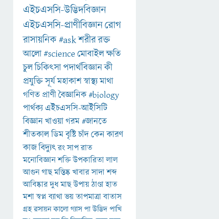
এইচএসসি-উদ্ভিদবিজ্ঞান
এইচএসসি-প্রাণীবিজ্ঞান
রোগ
রাসায়নিক
#ask
শরীর
রক্ত
আলো
#science
মোবাইল
ক্ষতি
চুল
চিকিৎসা
পদার্থবিজ্ঞান
কী
প্রযুক্তি
সূর্য
মহাকাশ
স্বাস্থ্য
মাথা
গণিত
প্রাণী
বৈজ্ঞানিক
#biology
পার্থক্য
এইচএসসি-আইসিটি
বিজ্ঞান
খাওয়া
গরম
#জানতে
শীতকাল
ডিম
বৃষ্টি
চাঁদ
কেন
কারণ
কাজ
বিদ্যুৎ
রং
সাপ
রাত
মনোবিজ্ঞান
শক্তি
উপকারিতা
লাল
আগুন
গাছ
মস্তিষ্ক
খাবার
সাদা
শব্দ
আবিষ্কার
দুধ
মাছ
উপায়
ঠাণ্ডা
হাত
মশা
স্বপ্ন
ব্যাথা
ভয়
তাপমাত্রা
বাতাস
গ্রহ
রসায়ন
কালো
গ্যাস
পা
উদ্ভিদ
পাখি