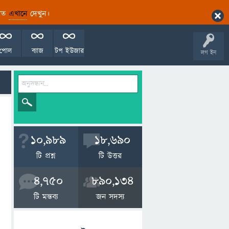
ারিত
এখানে
দেখুন।
পোল
ব্যাজ
টপ ইউজার
লগ ইন
10,989
18,690
টি প্রশ্ন
টি উত্তর
4,750
890,134
টি মন্তব্য
জন সদস্য