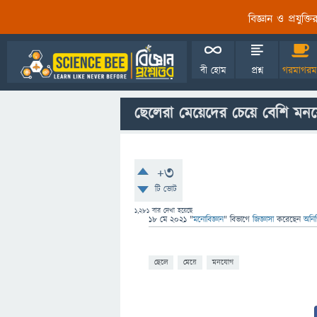
বিজ্ঞান ও প্রযুক্
বী হোম
প্রশ্ন
গরমাগরম
ছেলেরা মেয়েদের চেয়ে বেশি মন
+3
টি ভোট
1,281
বার দেখা হয়েছে
18 মে 2021
"
মনোবিজ্ঞান
" বিভাগে
জিজ্ঞাসা
করেছেন
অনিন
ছেলে
মেয়ে
মনযোগ