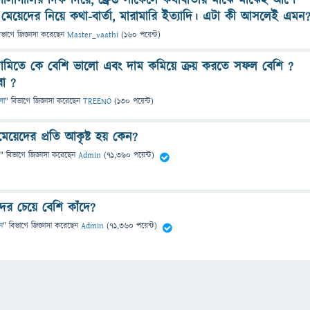
াগালির দিক দিয়ে, ফ্রেন্ড সার্কেলে কথাবার্তায় মাঝে মাঝেই আশে
ট মেয়েদের নিয়ে কথা-বার্তা, মারামারি ইত্যাদি। এটা কী আসলেই এমন
িভাগে
জিজ্ঞাসা
করেছেন
Master_vaathi
(
160
পয়েন্ট)
দামিতে কে বেশি ভালো এবং দাম কমিয়ে ক্রয় করতে সফল বেশি ?
রা ?
ণা
" বিভাগে
জিজ্ঞাসা
করেছেন
TREENO
(
130
পয়েন্ট)
েয়েদের প্রতি আকৃষ্ট হয় কেন?
" বিভাগে
জিজ্ঞাসা
করেছেন
Admin
(
71,360
পয়েন্ট)
ের চেয়ে বেশি কাঁদে?
ন
" বিভাগে
জিজ্ঞাসা
করেছেন
Admin
(
71,360
পয়েন্ট)