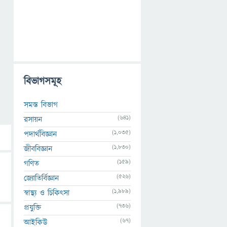
বিভাগসমূহ
সমস্ত বিভাগ
(641)
রসায়ন
(1,035)
পদার্থবিজ্ঞান
(1,830)
জীববিজ্ঞান
(159)
গণিত
(526)
জ্যোতির্বিজ্ঞান
(1,989)
স্বাস্থ্য ও চিকিৎসা
(736)
প্রযুক্তি
(67)
আইকিউ