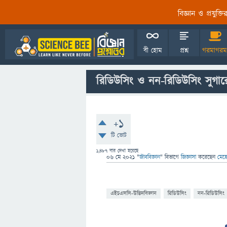
বিজ্ঞান ও প্রযুক্
বী হোম
প্রশ্ন
গরমাগরম
রিডিউসিং ও নন-রিডিউসিং সুগারের
+1
টি ভোট
1,487
বার দেখা হয়েছে
06 মে 2021
"
জীববিজ্ঞান
" বিভাগে
জিজ্ঞাসা
করেছেন
মেহে
এইচএসসি-উদ্ভিদবিজ্ঞান
রিডিউসিং
নন-রিডিউসিং