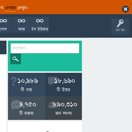
ারিত
এখানে
দেখুন।
পোল
ব্যাজ
টপ ইউজার
লগ ইন
10,989
18,690
টি প্রশ্ন
টি উত্তর
4,750
890,310
টি মন্তব্য
জন সদস্য