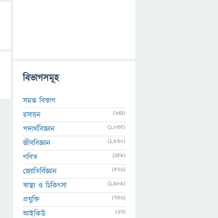
বিভাগসমূহ
সমস্ত বিভাগ
(641)
রসায়ন
(1,035)
পদার্থবিজ্ঞান
(1,830)
জীববিজ্ঞান
(159)
গণিত
(526)
জ্যোতির্বিজ্ঞান
(1,989)
স্বাস্থ্য ও চিকিৎসা
(736)
প্রযুক্তি
(67)
আইকিউ