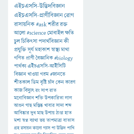
এইচএসসি-উদ্ভিদবিজ্ঞান
এইচএসসি-প্রাণীবিজ্ঞান
রোগ
রাসায়নিক
#ask
শরীর
রক্ত
আলো
#science
মোবাইল
ক্ষতি
চুল
চিকিৎসা
পদার্থবিজ্ঞান
কী
প্রযুক্তি
সূর্য
মহাকাশ
স্বাস্থ্য
মাথা
গণিত
প্রাণী
বৈজ্ঞানিক
#biology
পার্থক্য
এইচএসসি-আইসিটি
বিজ্ঞান
খাওয়া
গরম
#জানতে
শীতকাল
ডিম
বৃষ্টি
চাঁদ
কেন
কারণ
কাজ
বিদ্যুৎ
রং
সাপ
রাত
মনোবিজ্ঞান
শক্তি
উপকারিতা
লাল
আগুন
গাছ
মস্তিষ্ক
খাবার
সাদা
শব্দ
আবিষ্কার
দুধ
মাছ
উপায়
ঠাণ্ডা
হাত
মশা
স্বপ্ন
ব্যাথা
ভয়
তাপমাত্রা
বাতাস
গ্রহ
রসায়ন
কালো
গ্যাস
পা
উদ্ভিদ
পাখি