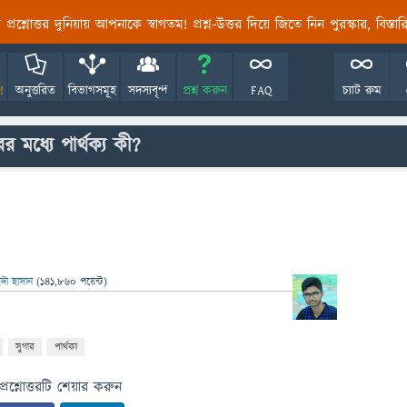
তির প্রশ্নোত্তর দুনিয়ায় আপনাকে স্বাগতম! প্রশ্ন-উত্তর দিয়ে জিতে নিন পুরস্কার, বিস্ত
!
অনুত্তরিত
বিভাগসমূহ
সদস্যবৃন্দ
প্রশ্ন করুন
FAQ
চ্যাট রুম
 মধ্যে পার্থক্য কী?
দী হাসান
(
141,860
পয়েন্ট)
সুগার
পার্থক্য
প্রশ্নোত্তরটি শেয়ার করুন