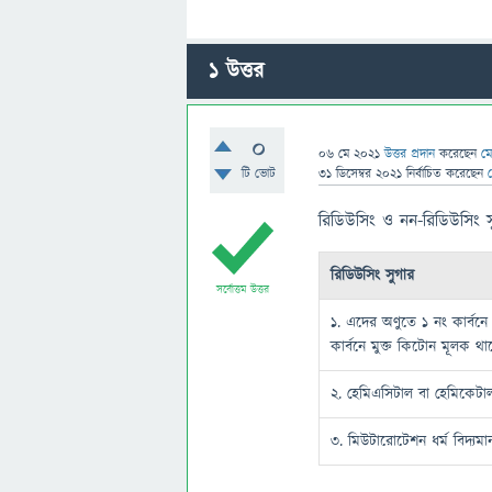
1
উত্তর
0
06 মে 2021
উত্তর প্রদান
করেছেন
মে
টি ভোট
31 ডিসেম্বর 2021
নির্বাচিত
করেছেন
রিডিউসিং ও নন-রিডিউসিং সুগ
রিডিউসিং সুগার
সর্বোত্তম উত্তর
১. এদের অণুতে ১ নং কার্বনে 
কার্বনে মুক্ত কিটোন মূলক থ
২. হেমিএসিটাল বা হেমিকেটা
৩. মিউটারোটেশন ধর্ম বিদ্যমা