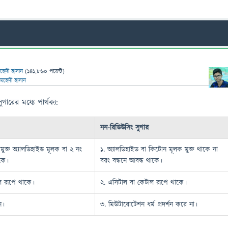
হেদী হাসান
(
141,860
পয়েন্ট)
মেহেদী হাসান
ারের মধ্যে পার্থক্য:
নন-রিডিউসিং সুগার
মুক্ত অ্যালডিহাইড মূলক বা ২ নং
১. অ্যালডিহাইড বা কিটোন মূলক মুক্ত থাকে না
াকে।
বরং বন্ধনে আবদ্ধ থাকে।
ল রূপে থাকে।
২. এসিটাল বা কেটাল রূপে থাকে।
ন।
৩. মিউটারোটেশন ধর্ম প্রদর্শন করে না।