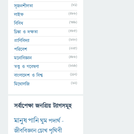
(81)
সৃজনশীলতা
(388)
লাইফ
(749)
বিবিধ
(385)
চিন্তা ও দক্ষতা
(620)
প্রাণিবিদ্যা
(225)
পরিবেশ
(488)
মনোবিজ্ঞান
(669)
তত্ত্ব ও গবেষণা
(112)
বাংলাদেশ ও বিশ্ব
(62)
মিথোলজি
সর্বাপেক্ষা জনপ্রিয় ট্যাগসমূহ
মানুষ
পানি
ঘুম
পদার্থ
-
জীববিজ্ঞান
চোখ
পৃথিবী