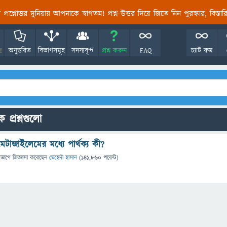
তির প্রশ্নোত্তর দুনিয়ায় আপনাকে স্বাগতম! প্রশ্ন-উত্তর দিয়ে জিতে নিন পুরস্কার, বিস্ত
!
অনুত্তরিত
বিভাগসমূহ
সদস্যবৃন্দ
প্রশ্ন করুন
FAQ
চ্যাট রুম
 প্রশ্নগুলো
টাজাইলেমের মধ্যে পার্থক্য কী?
িভাগে
জিজ্ঞাসা
করেছেন
মেহেদী হাসান
(
141,860
পয়েন্ট)