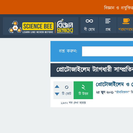
বিজ্ঞান ও প্রযুক্
বী হোম
প্রশ্ন
গরমাগরম
প্রশ্ন করুন:
প্রোটোজাইলেম ট্যাগধারী সাম্প্রতিক
প্রোটোজাইলেম ও মে
0
2
25 জুন 2021
"
জীববিজ্ঞান
" ব
টি ভোট
টি উত্তর
1,952
বার দেখা হয়েছে