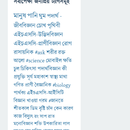
সর্বাপেক্ষা জনপ্রিয় ট্যাগসমূহ
মানুষ
পানি
ঘুম
পদার্থ
-
জীববিজ্ঞান
চোখ
পৃথিবী
এইচএসসি-উদ্ভিদবিজ্ঞান
এইচএসসি-প্রাণীবিজ্ঞান
রোগ
রাসায়নিক
#ask
শরীর
রক্ত
আলো
#science
মোবাইল
ক্ষতি
চুল
চিকিৎসা
পদার্থবিজ্ঞান
কী
প্রযুক্তি
সূর্য
মহাকাশ
স্বাস্থ্য
মাথা
গণিত
প্রাণী
বৈজ্ঞানিক
#biology
পার্থক্য
এইচএসসি-আইসিটি
বিজ্ঞান
খাওয়া
গরম
#জানতে
শীতকাল
ডিম
বৃষ্টি
চাঁদ
কেন
কারণ
কাজ
বিদ্যুৎ
রং
সাপ
রাত
মনোবিজ্ঞান
শক্তি
উপকারিতা
লাল