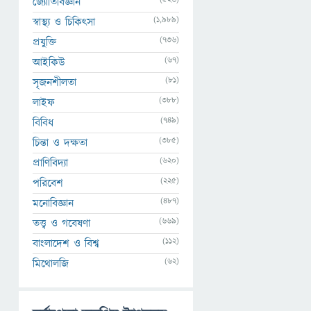
জ্যোতির্বিজ্ঞান
(1,989)
স্বাস্থ্য ও চিকিৎসা
(736)
প্রযুক্তি
(67)
আইকিউ
(81)
সৃজনশীলতা
(388)
লাইফ
(749)
বিবিধ
(385)
চিন্তা ও দক্ষতা
(620)
প্রাণিবিদ্যা
(225)
পরিবেশ
(487)
মনোবিজ্ঞান
(669)
তত্ত্ব ও গবেষণা
(112)
বাংলাদেশ ও বিশ্ব
(62)
মিথোলজি