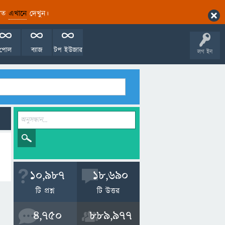
ারিত
এখানে
দেখুন।
পোল
ব্যাজ
টপ ইউজার
লগ ইন
10,987
18,690
টি প্রশ্ন
টি উত্তর
4,750
889,977