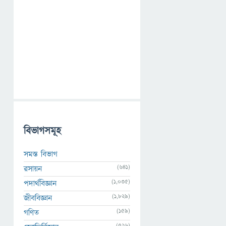
বিভাগসমূহ
সমস্ত বিভাগ
(641)
রসায়ন
(1,035)
পদার্থবিজ্ঞান
(1,829)
জীববিজ্ঞান
(159)
গণিত
(526)