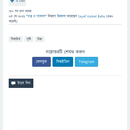
টি ভোট
758
বার দেখা হয়েছে
05 মে 2021
"
তত্ত্ব ও গবেষণা
" বিভাগে
জিজ্ঞাসা
করেছেন
Sayef Kamal Babu
(
340
পয়েন্ট)
বিস্তারিত
সৃষ্টি
চিন্তা
প্রশ্নোত্তরটি শেয়ার করুন
ফেসবুক
লিঙ্কইডিন
Telegram