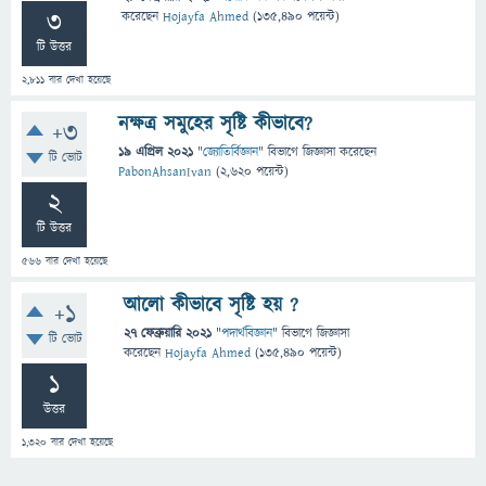
3
করেছেন
Hojayfa Ahmed
(
135,490
পয়েন্ট)
টি উত্তর
2,811
বার দেখা হয়েছে
নক্ষত্র সমুহের সৃষ্টি কীভাবে?
+3
19 এপ্রিল 2021
"
জ্যোতির্বিজ্ঞান
" বিভাগে
জিজ্ঞাসা
করেছেন
টি ভোট
PabonAhsanIvan
(
2,620
পয়েন্ট)
2
টি উত্তর
566
বার দেখা হয়েছে
আলো কীভাবে সৃষ্টি হয় ?
+1
27 ফেব্রুয়ারি 2021
"
পদার্থবিজ্ঞান
" বিভাগে
জিজ্ঞাসা
টি ভোট
করেছেন
Hojayfa Ahmed
(
135,490
পয়েন্ট)
1
উত্তর
1,320
বার দেখা হয়েছে