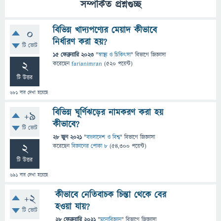
সম্পর্কিত প্রশ্নগুচ্ছ
বিভিন্ন খাদ্যপণ্যের মেয়াদ কীভাবে
0
নির্ধারণ করা হয়?
টি ভোট
15 ফেব্রুয়ারি 2023
"
স্বাস্থ্য ও চিকিৎসা
" বিভাগে
জিজ্ঞাসা
2
করেছেন
farianimran
(
520
পয়েন্ট)
টি উত্তর
681
বার দেখা হয়েছে
বিভিন্ন ঘূর্ণিঝড়ের নামকরণ করা হয়
+9
কীভাবে?
টি ভোট
28 জুন 2021
"
বাংলাদেশ ও বিশ্ব
" বিভাগে
জিজ্ঞাসা
2
করেছেন
বিজ্ঞানের পোকা ৮
(
54,300
পয়েন্ট)
টি উত্তর
691
বার দেখা হয়েছে
কীভাবে নেতিবাচক চিন্তা থেকে বের
+2
হওয়া যায়?
টি ভোট
28 ফেব্রুয়ারি 2021
"
মনোবিজ্ঞান
" বিভাগে
জিজ্ঞাসা