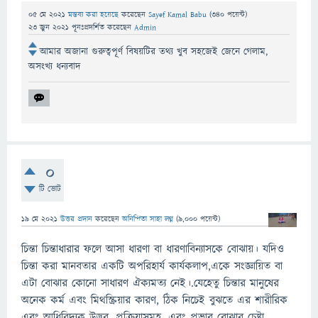
05 মে 2021
মন্তব্য করা হয়েছে
করেছেন
Sayef Kamal Babu
(
340
পয়েন্ট)
23 জুন 2021
পূনঃপ্রদর্শিত
করেছেন
Admin
আমার অজানা গুরুত্বপূর্ণ বিষয়টির তথ্য খুব সহজেই জেনে গেলাম,
অসংখ্য ধন্যবাদ
0
টি ভোট
19 মে 2021
উত্তর প্রদান
করেছেন
অনিন্দিতা সাহা লগ্ন
(
9,000
পয়েন্ট)
চিন্তা চিন্তাধারার ফলে আসা ধারণা বা ধারণাবিন্যাসকে বোঝায়। যদিও
চিন্তা করা মানবতার একটি অপরিহার্য কার্যকলাপ,একে সংজ্ঞায়িত বা
এটা বোঝার কোনো সাধারণ ঐক্যমত্য নেই।.যেহেতু চিন্তার মানুষের
অনেক কর্ম এবং মিথস্ক্রিয়ার কারণ, ঠিক নিচেই বুঝতে এর শারীরিক
এবং আধিবিদ্যক উদ্ভব, প্রক্রিয়াসমূহ, এবং প্রভাব বোঝার চেষ্টা