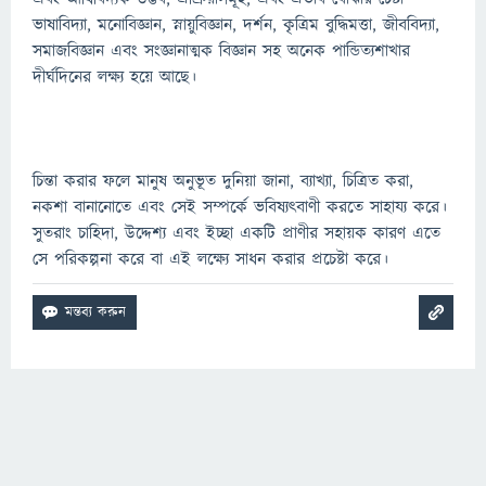
ভাষাবিদ্যা, মনোবিজ্ঞান, স্নায়ুবিজ্ঞান, দর্শন, কৃত্রিম বুদ্ধিমত্তা, জীববিদ্যা,
সমাজবিজ্ঞান এবং সংজ্ঞানাত্মক বিজ্ঞান সহ অনেক পান্ডিত্যশাখার
দীর্ঘদিনের লক্ষ্য হয়ে আছে।
চিন্তা করার ফলে মানুষ অনুভূত দুনিয়া জানা, ব্যাখ্যা, চিত্রিত করা,
নকশা বানানোতে এবং সেই সম্পর্কে ভবিষ্যৎবাণী করতে সাহায্য করে।
সুতরাং চাহিদা, উদ্দেশ্য এবং ইচ্ছা একটি প্রাণীর সহায়ক কারণ এতে
সে পরিকল্পনা করে বা এই লক্ষ্যে সাধন করার প্রচেষ্টা করে।