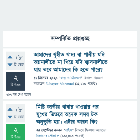
সম্পর্কিত প্রশ্নগুচ্ছ
আমাদের গৃহীত খাদ্য বা পানীয় যদি
+8
অন্ননালীতে না গিয়ে যদি শ্বাসনালীতে
টি ভোট
যায় তবে আমাদের কি হতে পারে?
2
11 ডিসেম্বর 2020
"
স্বাস্থ্য ও চিকিৎসা
" বিভাগে
জিজ্ঞাসা
করেছেন
Zubayer Mahmud
(
11,220
পয়েন্ট)
টি উত্তর
697
বার দেখা হয়েছে
মিষ্টি জাতীয় খাবার খাওয়ার পর
+8
মুখের ভিতরে অনেক সময় টক
টি ভোট
অনুভূতি হয়। এটার কারন কি?
2
22 সেপ্টেম্বর 2020
"
লাইফ
" বিভাগে
জিজ্ঞাসা
করেছেন
বিজ্ঞানের পোকা ৫
(
123,410
পয়েন্ট)
টি উত্তর