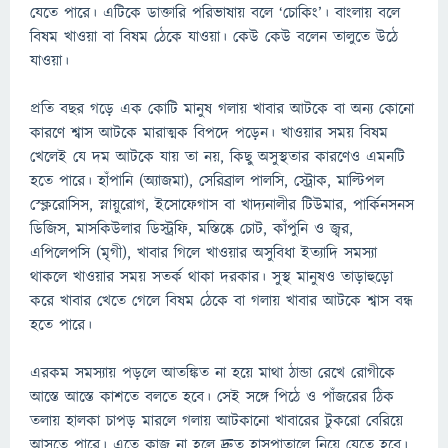
যেতে পারে। এটিকে ডাক্তারি পরিভাষায় বলে ‘চোকিং’। বাংলায় বলে
বিষম খাওয়া বা বিষম ঠেকে যাওয়া। কেউ কেউ বলেন তালুতে উঠে
যাওয়া।
প্রতি বছর গড়ে এক কোটি মানুষ গলায় খাবার আটকে বা অন্য কোনো
কারণে শ্বাস আটকে মারাত্মক বিপদে পড়েন। খাওয়ার সময় বিষম
খেলেই যে দম আটকে যায় তা নয়, কিছু অসুস্থতার কারণেও এমনটি
হতে পারে। হাঁপানি (অ্যাজমা), সেরিব্রাল পালসি, স্ট্রোক, মাল্টিপল
স্ক্লেরোসিস, স্নায়ুরোগ, ইসোফেগাস বা খাদ্যনালীর টিউমার, পার্কিনসনস
ডিজিস, মাসকিউলার ডিস্ট্রফি, মস্তিষ্কে চোট, কাঁপুনি ও জ্বর,
এপিলেপসি (মৃগী), খাবার গিলে খাওয়ার অসুবিধা ইত্যাদি সমস্যা
থাকলে খাওয়ার সময় সতর্ক থাকা দরকার। সুস্থ মানুষও তাড়াহুড়ো
করে খাবার খেতে গেলে বিষম ঠেকে বা গলায় খাবার আটকে শ্বাস বন্ধ
হতে পারে।
এরকম সমস্যায় পড়লে আতঙ্কিত না হয়ে মাথা ঠান্ডা রেখে রোগীকে
আস্তে আস্তে কাশতে বলতে হবে। সেই সঙ্গে পিঠে ও পাঁজরের ঠিক
তলায় হালকা চাপড় মারলে গলায় আটকানো খাবারের টুকরো বেরিয়ে
আসতে পারে। এতে কাজ না হলে দ্রুত হাসপাতালে নিয়ে যেতে হবে।