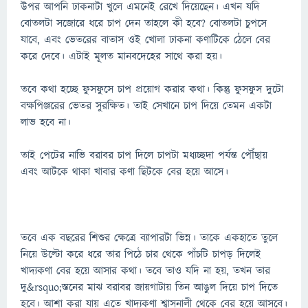
উপর আপনি ঢাকনাটা খুলে এমনেই রেখে দিয়েছেন। এখন যদি
বোতলটা সজোরে ধরে চাপ দেন তাহলে কী হবে? বোতলটা চুপসে
যাবে, এবং ভেতরের বাতাস ওই খোলা ঢাকনা কণাটিকে ঠেলে বের
করে দেবে। এটাই মূলত মানবদেহের সাথে করা হয়।
তবে কথা হচ্ছে ফুসফুসে চাপ প্রয়োগ করার কথা। কিন্তু ফুসফুস দুটো
বক্ষপিঞ্জরের ভেতর সুরক্ষিত। তাই সেখানে চাপ দিয়ে তেমন একটা
লাভ হবে না।
তাই পেটের নাভি বরাবর চাপ দিলে চাপটা মধ্যচ্ছদা পর্যন্ত পৌঁছায়
এবং আটকে থাকা খাবার কণা ছিটকে বের হয়ে আসে।
তবে এক বছরের শিশুর ক্ষেত্রে ব্যাপারটা ভিন্ন। তাকে একহাতে তুলে
নিয়ে উল্টো করে ধরে তার পিঠে চার থেকে পাঁচটি চাপড় দিলেই
খাদ্যকণা বের হয়ে আসার কথা। তবে তাও যদি না হয়, তখন তার
দু&rsquo;স্তনের মাঝ বরাবর জায়গাটায় তিন আঙুল দিয়ে চাপ দিতে
হবে। আশা করা যায় এতে খাদ্যকণা শ্বাসনালী থেকে বের হয়ে আসবে।