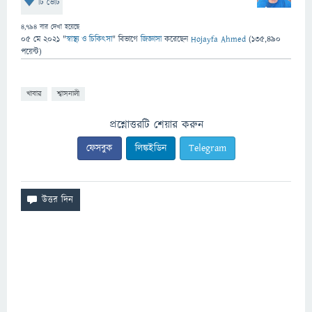
টি ভোট
4,794
বার দেখা হয়েছে
05 মে 2021
"
স্বাস্থ্য ও চিকিৎসা
" বিভাগে
জিজ্ঞাসা
করেছেন
Hojayfa Ahmed
(
135,490
পয়েন্ট)
খাবার
শ্বাসনালী
প্রশ্নোত্তরটি শেয়ার করুন
ফেসবুক
লিঙ্কইডিন
Telegram