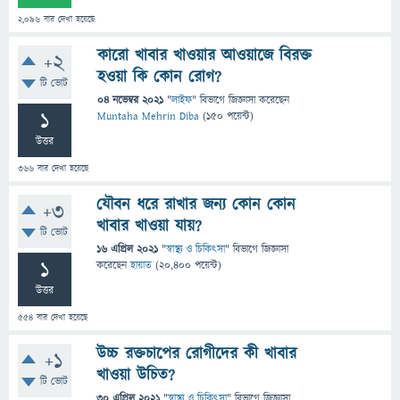
2,096
বার দেখা হয়েছে
কারো খাবার খাওয়ার আওয়াজে বিরক্ত
+2
হওয়া কি কোন রোগ?
টি ভোট
04 নভেম্বর 2021
"
লাইফ
" বিভাগে
জিজ্ঞাসা
করেছেন
1
Muntaha Mehrin Diba
(
150
পয়েন্ট)
উত্তর
366
বার দেখা হয়েছে
যৌবন ধরে রাখার জন্য কোন কোন
+3
খাবার খাওয়া যায়?
টি ভোট
16 এপ্রিল 2021
"
স্বাস্থ্য ও চিকিৎসা
" বিভাগে
জিজ্ঞাসা
1
করেছেন
হায়াত
(
20,400
পয়েন্ট)
উত্তর
554
বার দেখা হয়েছে
উচ্চ রক্তচাপের রোগীদের কী খাবার
+1
খাওয়া উচিত?
টি ভোট
30 এপ্রিল 2021
"
স্বাস্থ্য ও চিকিৎসা
" বিভাগে
জিজ্ঞাসা