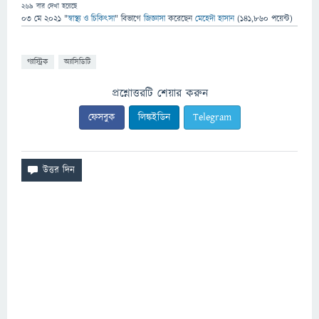
269
বার দেখা হয়েছে
03 মে 2021
"
স্বাস্থ্য ও চিকিৎসা
" বিভাগে
জিজ্ঞাসা
করেছেন
মেহেদী হাসান
(
141,860
পয়েন্ট)
গ্যাস্ট্রিক
অ্যাসিডিটি
প্রশ্নোত্তরটি শেয়ার করুন
ফেসবুক
লিঙ্কইডিন
Telegram