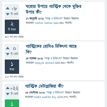
ঘরোয়া উপায়ে গ্যাস্ট্রিক থেকে মুক্তির
+8
উপায় কী?
টি ভোট
17 জানুয়ারি 2021
"
স্বাস্থ্য ও চিকিৎসা
" বিভাগে
জিজ্ঞাসা
2
করেছেন
noshin mahee
(
110,340
পয়েন্ট)
টি উত্তর
455
বার দেখা হয়েছে
গ্যাস্ট্রিকের হোমিও চিকিৎসা আছে
0
কি?
টি ভোট
14 নভেম্বর 2021
"
স্বাস্থ্য ও চিকিৎসা
" বিভাগে
জিজ্ঞাসা
1
করেছেন
Hojayfa Ahmed
(
135,490
পয়েন্ট)
উত্তর
662
বার দেখা হয়েছে
গ্যাস্ট্রিক মেটাপ্লাজিয়া কী?
+22
23 সেপ্টেম্বর 2020
"
স্বাস্থ্য ও চিকিৎসা
" বিভাগে
জিজ্ঞাসা
টি ভোট
করেছেন
HABA Audrita Roy
(
105,570
পয়েন্ট)
1