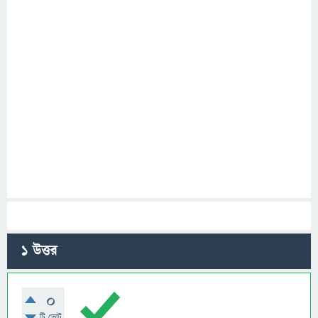
1
উত্তর
0
টি ভোট