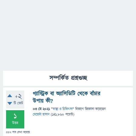
সম্পর্কিত প্রশ্নগুচ্ছ
গ্যাস্ট্রিক বা অ্যাসিডিটি থেকে বাঁচার
+2
উপায় কী?
টি ভোট
03 মে 2021
"
স্বাস্থ্য ও চিকিৎসা
" বিভাগে
জিজ্ঞাসা
করেছেন
1
মেহেদী হাসান
(
141,860
পয়েন্ট)
উত্তর
552
বার দেখা হয়েছে