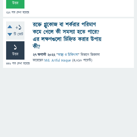
উত্তর
212
বার দেখা হয়েছে
রক্তে গ্লুকোজ বা শর্করার পরিমাণ
+1
কমে গেলে কী সমস্যা হতে পারে?
টি ভোট
এর লক্ষণগুলো চিহ্নিত করার উপায়
1
কী?
উত্তর
27 অগাস্ট 2022
"
স্বাস্থ্য ও চিকিৎসা
" বিভাগে
জিজ্ঞাসা
করেছেন
Md. Ariful Haque
(
4,010
পয়েন্ট)
446
বার দেখা হয়েছে