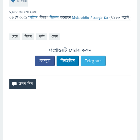
টি ভোট
8,388
বার দেখা হয়েছে
03 মে 2021
"
লাইফ
" বিভাগে
জিজ্ঞাসা
করেছেন
Mohiuddin Alamgir Ka
(
7,980
পয়েন্ট)
মেয়ে
জিনস
প্যান্ট
চেইন
প্রশ্নোত্তরটি শেয়ার করুন
ফেসবুক
লিঙ্কইডিন
Telegram