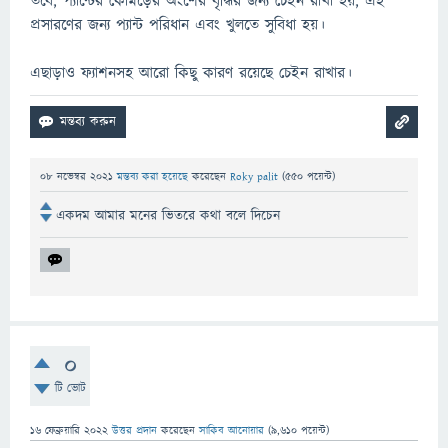
তবে, প্যান্টের কোমড়ের অংশের বৃদ্ধির জন্য চেইন রাখা হয়, এই
প্রসারণের জন্য প্যান্ট পরিধান এবং খুলতে সুবিধা হয়।
এছাড়াও ফ্যাশনসহ আরো কিছু কারণ রয়েছে চেইন রাখার।
08 নভেম্বর 2021
মন্তব্য করা হয়েছে
করেছেন
Roky palit
(
550
পয়েন্ট)
একদম আমার মনের ভিতরে কথা বলে দিচেন
0
টি ভোট
16 ফেব্রুয়ারি 2022
উত্তর প্রদান
করেছেন
সাকিব আনোয়ার
(
9,610
পয়েন্ট)