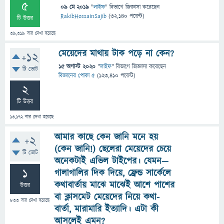
5
09 মে 2019
"
লাইফ
" বিভাগে
জিজ্ঞাসা
করেছেন
RakibHossainSajib
(
32,140
পয়েন্ট)
টি উত্তর
39,319
বার দেখা হয়েছে
মেয়েদের মাথায় টাক পড়ে না কেন?
+12
15 অগাস্ট 2020
"
লাইফ
" বিভাগে
জিজ্ঞাসা
করেছেন
টি ভোট
বিজ্ঞানের পোকা ৫
(
123,410
পয়েন্ট)
2
টি উত্তর
13,172
বার দেখা হয়েছে
আমার কাছে কেন জানি মনে হয়
+2
(কেন জানি!) ছেলেরা মেয়েদের চেয়ে
টি ভোট
অনেকটাই এভিল টাইপের। যেমন—
1
গালাগালির দিক দিয়ে, ফ্রেন্ড সার্কেলে
কথাবার্তায় মাঝে মাঝেই আশে পাশের
উত্তর
বা ক্লাসমেট মেয়েদের নিয়ে কথা-
833
বার দেখা হয়েছে
বার্তা, মারামারি ইত্যাদি। এটা কী
আসলেই এমন?