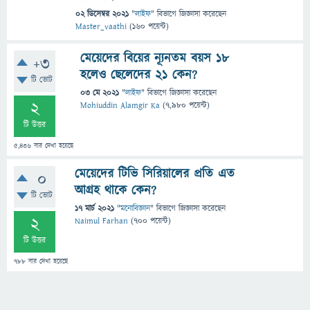
02 ডিসেম্বর 2021
"
লাইফ
" বিভাগে
জিজ্ঞাসা
করেছেন
Master_vaathi
(
160
পয়েন্ট)
মেয়েদের বিয়ের ন্যূনতম বয়স ১৮
+3
হলেও ছেলেদের ২১ কেন?
টি ভোট
03 মে 2021
"
লাইফ
" বিভাগে
জিজ্ঞাসা
করেছেন
2
Mohiuddin Alamgir Ka
(
7,980
পয়েন্ট)
টি উত্তর
5,436
বার দেখা হয়েছে
মেয়েদের টিভি সিরিয়ালের প্রতি এত
0
আগ্রহ থাকে কেন?
টি ভোট
17 মার্চ 2021
"
মনোবিজ্ঞান
" বিভাগে
জিজ্ঞাসা
করেছেন
2
Naimul Farhan
(
700
পয়েন্ট)
টি উত্তর
788
বার দেখা হয়েছে