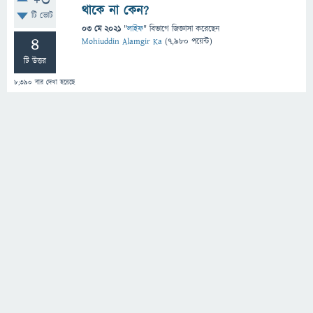
+3
থাকে না কেন?
টি ভোট
03 মে 2021
"
লাইফ
" বিভাগে
জিজ্ঞাসা
করেছেন
4
Mohiuddin Alamgir Ka
(
7,980
পয়েন্ট)
টি উত্তর
8,390
বার দেখা হয়েছে