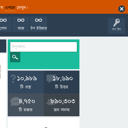
ারিত
এখানে
দেখুন।
পোল
ব্যাজ
টপ ইউজার
লগ ইন
10,989
18,690
টি প্রশ্ন
টি উত্তর
4,750
890,303
টি মন্তব্য
জন সদস্য