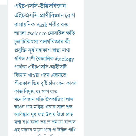
এইচএসসি-উদ্ভিদবিজ্ঞান
এইচএসসি-প্রাণীবিজ্ঞান
রোগ
রাসায়নিক
#ask
শরীর
রক্ত
আলো
#science
মোবাইল
ক্ষতি
চুল
চিকিৎসা
পদার্থবিজ্ঞান
কী
প্রযুক্তি
সূর্য
মহাকাশ
স্বাস্থ্য
মাথা
গণিত
প্রাণী
বৈজ্ঞানিক
#biology
পার্থক্য
এইচএসসি-আইসিটি
বিজ্ঞান
খাওয়া
গরম
#জানতে
শীতকাল
ডিম
বৃষ্টি
চাঁদ
কেন
কারণ
কাজ
বিদ্যুৎ
রং
সাপ
রাত
মনোবিজ্ঞান
শক্তি
উপকারিতা
লাল
আগুন
গাছ
মস্তিষ্ক
খাবার
সাদা
শব্দ
আবিষ্কার
দুধ
মাছ
উপায়
ঠাণ্ডা
হাত
মশা
স্বপ্ন
ব্যাথা
ভয়
তাপমাত্রা
বাতাস
গ্রহ
রসায়ন
কালো
গ্যাস
পা
উদ্ভিদ
পাখি