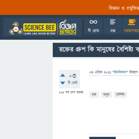
বিজ্ঞান ও প্রযুক্
বী হোম
প্রশ্ন
গরমাগরম
রক্তের গ্রুপ কি মানুষের বৈশিষ্ট্
23 এপ্রিল 2021
"
জীববিজ্ঞান
" বিভাগে
+3
টি ভোট
929
বার দেখা হয়েছে
রক্ত
মানুষ
বৈশিষ্ট্য