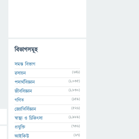
বিভাগসমূহ
সমস্ত বিভাগ
(641)
রসায়ন
(1,035)
পদার্থবিজ্ঞান
(1,830)
জীববিজ্ঞান
(159)
গণিত
(526)
জ্যোতির্বিজ্ঞান
(1,989)
স্বাস্থ্য ও চিকিৎসা
(736)
প্রযুক্তি
(67)
আইকিউ