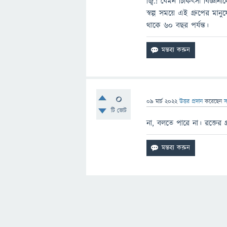
জ্বি.! যেমন চিকিৎসা বিজ্ঞা
স্বল্প সময়ে এই গ্রুপের মান
থাকে ৬০ বছর পর্যন্ত।
0
09 মার্চ 2022
উত্তর প্রদান
করেছেন
স
টি ভোট
না, বলতে পারে না। রক্তের গ