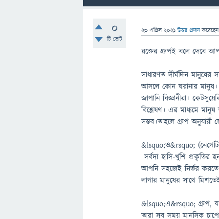
0
23 এপ্রিল 2021
উত্তর প্রদান
করেছে
টি ভোট
রক্তের গ্রুপই বলে দেবে আপনা
সাধারণত দীর্ঘদিন মানুষের 
আসলে কোন ঘরানার মানুষ। অ
জাপানি বিজ্ঞানীরা। কেটসুয়েক
বিশ্লেষণ। এর মাধ্যমে মানু
সম্ভব।তাহলে গ্রুপ অনুযায়ী 
&lsquo;ও&rsquo; (নেগেটিভ
সর্বদা হাসি-খুশি প্রকৃতির
আপনি সহজেই নির্ভর করতে 
লাগার মানুষের সাথে মিশতে
&lsquo;এ&rsquo; গ্রুপ, যা
তারা সব সময় মানসিক চা