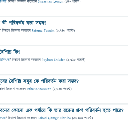
িকিৎসা
" বিভাগে
জিজ্ঞাসা
করেছেন
Shaarhan Lemon
(
140
পয়েন্ট)
ুপ কী পরিবর্তন করা সম্ভব?
" বিভাগে
জিজ্ঞাসা
করেছেন
Fatema Tasnim
(
5,740
পয়েন্ট)
ৈশিষ্ট্য কি?
 ও চিকিৎসা
" বিভাগে
জিজ্ঞাসা
করেছেন
Rayhan Shikder
(
9,310
পয়েন্ট)
ের বৈশিষ্ট্য সমুহ কে পরিবর্তন করা সম্ভব?
ভাগে
জিজ্ঞাসা
করেছেন
PabonAhsanIvan
(
2,620
পয়েন্ট)
নের কোনো এক পর্যায়ে কি তার রক্তের গ্রুপ পরিবর্তন হতে পারে?
িকিৎসা
" বিভাগে
জিজ্ঞাসা
করেছেন
Fahad Alamgir Dhruba
(
24,290
পয়েন্ট)