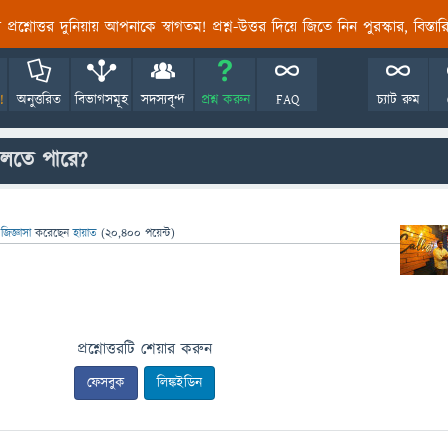
তির প্রশ্নোত্তর দুনিয়ায় আপনাকে স্বাগতম! প্রশ্ন-উত্তর দিয়ে জিতে নিন পুরস্কার, বিস্ত
!
অনুত্তরিত
বিভাগসমূহ
সদস্যবৃন্দ
প্রশ্ন করুন
FAQ
চ্যাট রুম
য বলতে পারে?
জিজ্ঞাসা
করেছেন
হায়াত
(
20,400
পয়েন্ট)
প্রশ্নোত্তরটি শেয়ার করুন
ফেসবুক
লিঙ্কইডিন