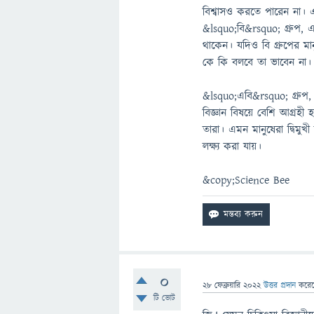
বিশ্বাসও করতে পারেন না। এক্
&lsquo;বি&rsquo; গ্রুপ, এ
থাকেন। যদিও বি গ্রুপের মা
কে কি বলবে তা ভাবেন না।
&lsquo;এবি&rsquo; গ্রুপ, 
বিজ্ঞান বিষয়ে বেশি আগ্রহী 
তারা। এমন মানুষেরা দ্বিমুখী
লক্ষ্য করা যায়।
&copy;Science Bee
0
28 ফেব্রুয়ারি 2022
উত্তর প্রদান
করে
টি ভোট