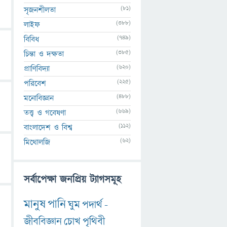
(81)
সৃজনশীলতা
(388)
লাইফ
(749)
বিবিধ
(385)
চিন্তা ও দক্ষতা
(620)
প্রাণিবিদ্যা
(225)
পরিবেশ
(488)
মনোবিজ্ঞান
(669)
তত্ত্ব ও গবেষণা
(112)
বাংলাদেশ ও বিশ্ব
(62)
মিথোলজি
সর্বাপেক্ষা জনপ্রিয় ট্যাগসমূহ
মানুষ
পানি
ঘুম
পদার্থ
-
জীববিজ্ঞান
চোখ
পৃথিবী