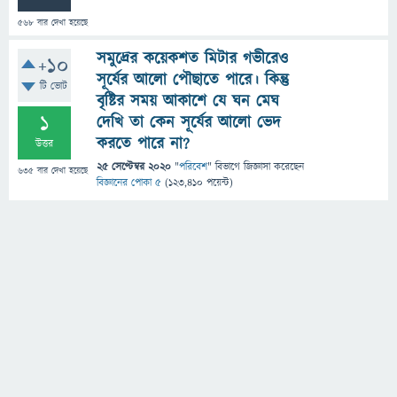
568
বার দেখা হয়েছে
সমুদ্রের কয়েকশত মিটার গভীরেও
+10
সূর্যের আলো পৌছাতে পারে। কিন্তু
টি ভোট
বৃষ্টির সময় আকাশে যে ঘন মেঘ
1
দেখি তা কেন সূর্যের আলো ভেদ
করতে পারে না?
উত্তর
25 সেপ্টেম্বর 2020
"
পরিবেশ
" বিভাগে
জিজ্ঞাসা
করেছেন
635
বার দেখা হয়েছে
বিজ্ঞানের পোকা ৫
(
123,410
পয়েন্ট)