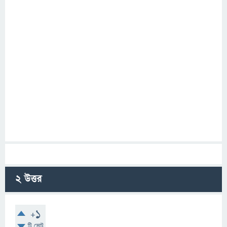
2
উত্তর
+1
টি ভোট