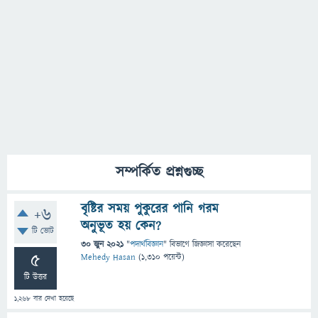
সম্পর্কিত প্রশ্নগুচ্ছ
বৃষ্টির সময় পুকুরের পানি গরম
+6
অনুভূত হয় কেন?
টি ভোট
30 জুন 2021
"
পদার্থবিজ্ঞান
" বিভাগে
জিজ্ঞাসা
করেছেন
5
Mehedy Hasan
(
1,310
পয়েন্ট)
টি উত্তর
1,268
বার দেখা হয়েছে