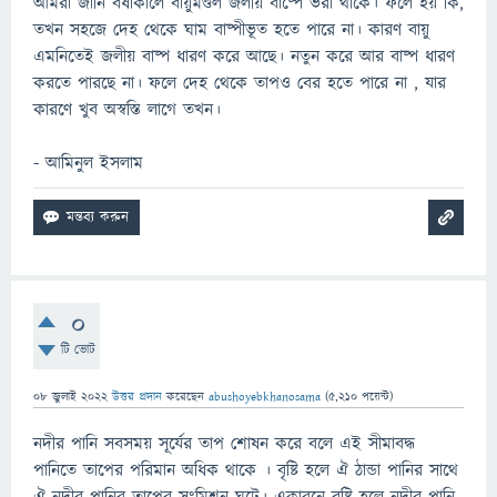
আমরা জানি বর্ষাকালে বায়ুমণ্ডল জলীয় বাষ্পে ভরা থাকে। ফলে হয় কি,
তখন সহজে দেহ থেকে ঘাম বাষ্পীভূত হতে পারে না। কারণ বায়ু
এমনিতেই জলীয় বাষ্প ধারণ করে আছে। নতুন করে আর বাষ্প ধারণ
করতে পারছে না। ফলে দেহ থেকে তাপও বের হতে পারে না , যার
কারণে খুব অস্বস্তি লাগে তখন।
- আমিনুল ইসলাম
0
টি ভোট
08 জুলাই 2022
উত্তর প্রদান
করেছেন
abushoyebkhanosama
(
5,210
পয়েন্ট)
নদীর পানি সবসময় সূর্যের তাপ শোষন করে বলে এই সীমাবদ্ধ
পানিতে তাপের পরিমান অধিক থাকে । বৃষ্টি হলে ঐ ঠান্ডা পানির সাথে