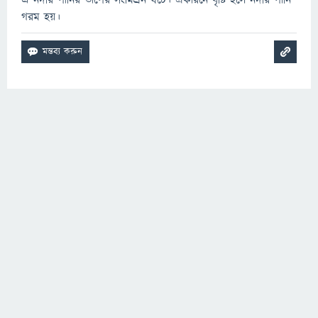
ঐ নদীর পানির তাপের সংমিশ্রন ঘটে। একারনে বৃষ্টি হলে নদীর পানি
গরম হয়।