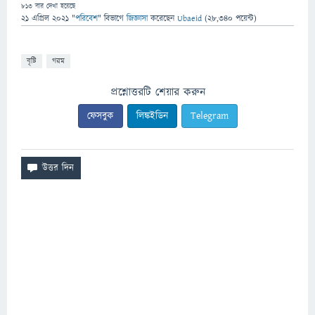
813
বার দেখা হয়েছে
21 এপ্রিল 2021
"
পরিবেশ
" বিভাগে
জিজ্ঞাসা
করেছেন
Ubaeid
(
28,340
পয়েন্ট)
বৃষ্টি
গরম
প্রশ্নোত্তরটি শেয়ার করুন
ফেসবুক
লিঙ্কইডিন
Telegram