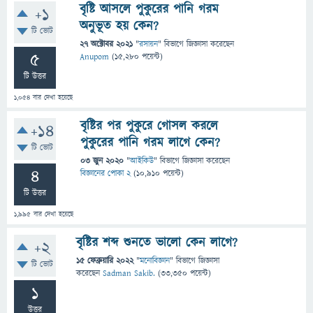
বৃষ্টি আসলে পুকুরের পানি গরম
+1
অনুভূত হয় কেন?
টি ভোট
27 অক্টোবর 2021
"
রসায়ন
" বিভাগে
জিজ্ঞাসা
করেছেন
5
Anupom
(
15,280
পয়েন্ট)
টি উত্তর
1,054
বার দেখা হয়েছে
বৃষ্টির পর পুকুরে গোসল করলে
+14
পুকুরের পানি গরম লাগে কেন?
টি ভোট
03 জুন 2020
"
আইকিউ
" বিভাগে
জিজ্ঞাসা
করেছেন
4
বিজ্ঞানের পোকা 2
(
10,910
পয়েন্ট)
টি উত্তর
1,995
বার দেখা হয়েছে
বৃষ্টির শব্দ শুনতে ভালো কেন লাগে?
+2
15 ফেব্রুয়ারি 2022
"
মনোবিজ্ঞান
" বিভাগে
জিজ্ঞাসা
টি ভোট
করেছেন
Sadman Sakib.
(
33,350
পয়েন্ট)
1
উত্তর