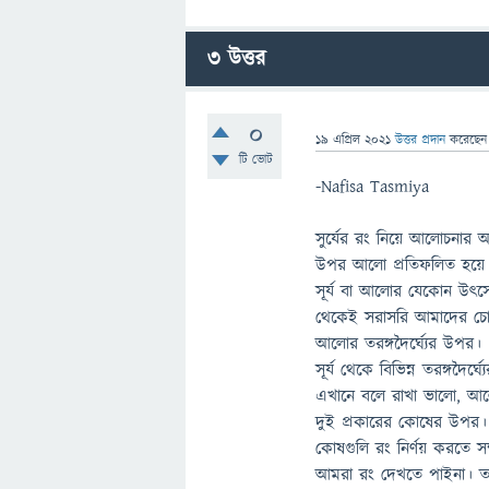
3
উত্তর
0
19 এপ্রিল 2021
উত্তর প্রদান
করেছে
টি ভোট
-Nafisa Tasmiya
সুর্যের রং নিয়ে আলোচনার 
উপর আলো প্রতিফলিত হয়ে
সূর্য বা আলোর যেকোন উৎস
থেকেই সরাসরি আমাদের চো
আলোর তরঙ্গদৈর্ঘ্যের উপর।
সূর্য থেকে বিভিন্ন তরঙ্গ
এখানে বলে রাখা ভালো, আলো
দুই প্রকারের কোষের উপ
কোষগুলি রং নির্ণয় করতে 
আমরা রং দেখতে পাইনা। ত