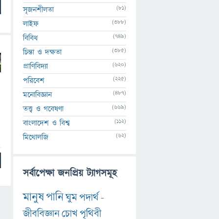
(81)
সৃজনশীলতা
(388)
লাইফ
(749)
বিবিধ
(385)
চিন্তা ও দক্ষতা
(620)
প্রাণিবিদ্যা
(225)
পরিবেশ
(487)
মনোবিজ্ঞান
(669)
তত্ত্ব ও গবেষণা
(112)
বাংলাদেশ ও বিশ্ব
(62)
মিথোলজি
সর্বাপেক্ষা জনপ্রিয় ট্যাগসমূহ
মানুষ
পানি
ঘুম
পদার্থ
-
জীববিজ্ঞান
চোখ
পৃথিবী