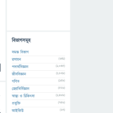
বিভাগসমূহ
সমস্ত বিভাগ
(641)
রসায়ন
(1,035)
পদার্থবিজ্ঞান
(1,829)
জীববিজ্ঞান
(159)
গণিত
(526)
জ্যোতির্বিজ্ঞান
(1,989)
স্বাস্থ্য ও চিকিৎসা
(736)
প্রযুক্তি
(67)
আইকিউ