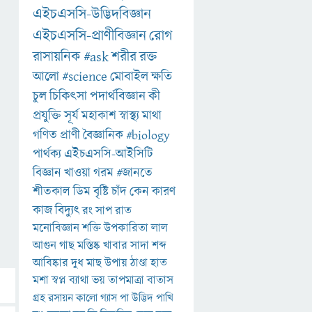
এইচএসসি-উদ্ভিদবিজ্ঞান
এইচএসসি-প্রাণীবিজ্ঞান
রোগ
রাসায়নিক
#ask
শরীর
রক্ত
আলো
#science
মোবাইল
ক্ষতি
চুল
চিকিৎসা
পদার্থবিজ্ঞান
কী
প্রযুক্তি
সূর্য
মহাকাশ
স্বাস্থ্য
মাথা
গণিত
প্রাণী
বৈজ্ঞানিক
#biology
পার্থক্য
এইচএসসি-আইসিটি
বিজ্ঞান
খাওয়া
গরম
#জানতে
শীতকাল
ডিম
বৃষ্টি
চাঁদ
কেন
কারণ
কাজ
বিদ্যুৎ
রং
সাপ
রাত
মনোবিজ্ঞান
শক্তি
উপকারিতা
লাল
আগুন
গাছ
মস্তিষ্ক
খাবার
সাদা
শব্দ
আবিষ্কার
দুধ
মাছ
উপায়
ঠাণ্ডা
হাত
মশা
স্বপ্ন
ব্যাথা
ভয়
তাপমাত্রা
বাতাস
গ্রহ
রসায়ন
কালো
গ্যাস
পা
উদ্ভিদ
পাখি