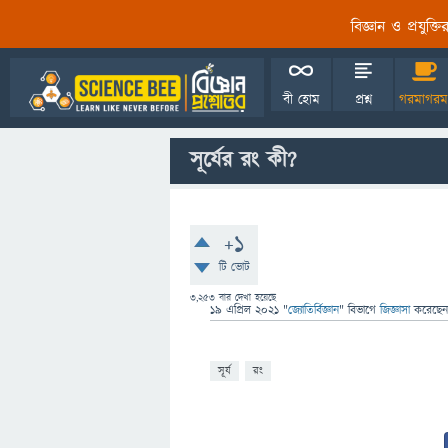
বিজ্ঞান ও প্রযুক্
বী হোম
প্রশ্ন
গরমাগরম
সূর্যের রং কী?
+1
টি ভোট
3,253
বার দেখা হয়েছে
19 এপ্রিল 2021
"
জ্যোতির্বিজ্ঞান
" বিভাগে
জিজ্ঞাসা
করেছে
সূর্য
রং