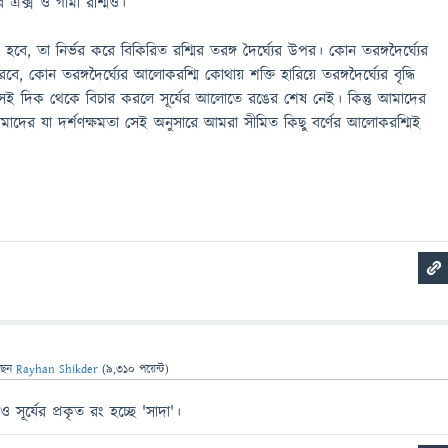
 এক্স ও গামা রশ্মিও।
, তা নির্ভর করে বিকিরিত রশ্মির তরঙ্গ দৈর্ঘ্যের উপর। কোন তরঙ্গদৈর্ঘ্যের
 কোন তরঙ্গদৈর্ঘ্যের আলোকরশ্মি কোথায় শক্তি হারিয়ে তরঙ্গদৈর্ঘ্যের বৃদ্ধি
ই দিক থেকে বিচার করলে সূর্যের আলোতে রঙের শেষ নেই। কিন্তু আমাদের
মাদের যা দর্শণক্ষমতা সেই অনুসারে আমরা সীমিত কিছু বর্ণের আলোকরশ্মিই
ছেন
Rayhan Shikder
(
9,310
পয়েন্ট)
 সূর্যের প্রকৃত রং হচ্ছে 'সাদা'।