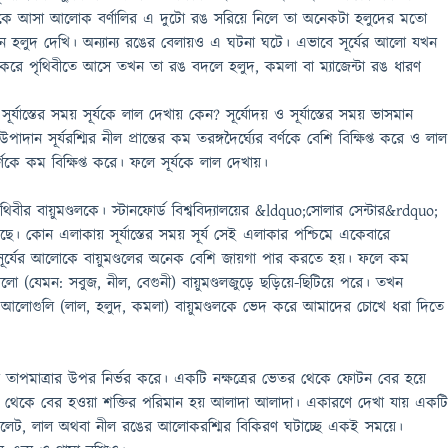
 থেকে আসা আলোক বর্ণালির এ দুটো রঙ সরিয়ে নিলে তা অনেকটা হলুদের মতো
ন হলুদ দেখি। অন্যান্য রঙের বেলায়ও এ ঘটনা ঘটে। এভাবে সূর্যের আলো যখন
ভেদ করে পৃথিবীতে আসে তখন তা রঙ বদলে হলুদ, কমলা বা ম্যাজেন্টা রঙ ধারণ
সূর্যাস্তের সময় সূর্যকে লাল দেখায় কেন? সূর্যোদয় ও সূর্যাস্তের সময় ভাসমান
পাদান সূর্যরশ্মির নীল প্রান্তের কম তরঙ্গদৈর্ঘ্যের বর্ণকে বেশি বিক্ষিপ্ত করে ও লাল
র বর্ণকে কম বিক্ষিপ্ত করে। ফলে সূর্যকে লাল দেখায়।
িবীর বায়ুমণ্ডলকে। স্টানফোর্ড বিশ্ববিদ্যালয়ের &ldquo;সোলার সেন্টার&rdquo;
য়েছে। কোন এলাকায় সূর্যাস্তের সময় সূর্য সেই এলাকার পশ্চিমে একেবারে
সূর্যের আলোকে বায়ুমণ্ডলের অনেক বেশি জায়গা পার করতে হয়। ফলে কম
ণের আলো (যেমন: সবুজ, নীল, বেগুনী) বায়ুমণ্ডলজুড়ে ছড়িয়ে-ছিটিয়ে পরে। তখন
ঘ্যের আলোগুলি (লাল, হলুদ, কমলা) বায়ুমণ্ডলকে ভেদ করে আমাদের চোখে ধরা দিতে
ার তাপমাত্রার উপর নির্ভর করে। একটি নক্ষত্রের ভেতর থেকে ফোটন বের হয়ে
টন থেকে বের হওয়া শক্তির পরিমান হয় আলাদা আলাদা। একারণে দেখা যায় একট
রাভায়োলেট, লাল অথবা নীল রঙের আলোকরশ্মির বিকিরণ ঘটাচ্ছে একই সময়ে।