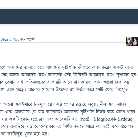
ন
Ubaeid
(
28,340
পয়েন্ট)
আগে আমাদের জানতে হবে আমাদের দৃষ্টিশক্তি কীভাবে কাজ করে। একটি বস্তুর
 সেই আলো আমাদের চোখে আসলেই সেই জিনিসটি আমাদের চোখে দৃশ্যমান হয়
ের বেলায় এই প্রতিফলনের ব্যাপারটি আসে না। কারণ, তখন আলো সেই বস্তু
খে এসে পড়ে। আলোর যেকোন উৎসের রং নির্ভর করে সেটি থেকে নিঃসৃত
দৈর্ঘ্যের আলো একইসাথে নিঃসৃত হয়। এর ভেতর রয়েছে সবুজ, নীল এবং লাল।
 এবং অন্ধকারে (বা কম আলোতে) আমাদের দৃষ্টিশক্তি নির্ভর করে চোখে থাকা
র। যার একটি কোন (cone) এবং আরেকটি রড (rod)। &ldquo;কোন&rdquo;
সক্ষম। অন্যদিকে রড কোনোপ্রকার রং নির্ণয় করতে পারে না। তাই কম আলোতে
খন সবকিছুই ধূসর মনে হয়।