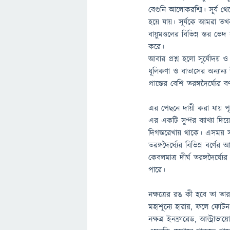
বেগুনি আলোকরশ্মি। সূর্য
হয়ে যায়। সূর্যকে আমরা তখ
বায়ুমণ্ডলের বিভিন্ন স্তর 
করে।
আবার প্রশ্ন হলো সূর্যোদয় ও 
ধূলিকণা ও বাতাসের অন্যান্য উ
প্রান্তের বেশি তরঙ্গদৈর্ঘ্যে
এর পেছনে দায়ী করা যায় পৃথ
এর একটি সুন্দর ব্যাখ্যা দি
দিগন্তরেখায় থাকে। এসময় 
তরঙ্গদৈর্ঘ্যের বিভিন্ন বর্
কেবলমাত্র দীর্ঘ তরঙ্গদৈর্
পারে।
নক্ষত্রের রঙ কী হবে তা ত
মহাশূন্যে হারায়, ফলে ফো
নক্ষত্র ইনফ্রারেড, আল্ট্