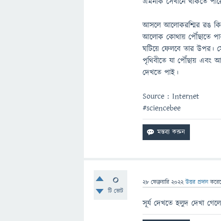
এমনকি সেখানে থাকতে পারে
আসলে আলোকরশ্মির রঙ কি হবে
আলোক কোথায় পৌঁছাতে পারবে,
ঘটিয়ে ফেলবে তার উপর। সে
পৃথিবীতে যা পৌঁছায় এবং আ
দেখতে পাই।
Source : Internet
#sciencebee
0
28 ফেব্রুয়ারি 2022
উত্তর প্রদান
করে
টি ভোট
সূর্য দেখতে হলুদ দেখা গেলেও