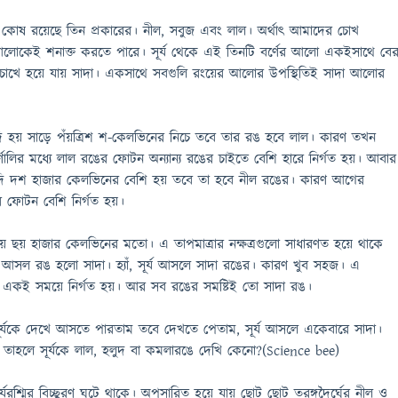
োষ রয়েছে তিন প্রকারের। নীল, সবুজ এবং লাল। অর্থাৎ আমাদের চোখ
 আলোকেই শনাক্ত করতে পারে। সূর্য থেকে এই তিনটি বর্ণের আলো একইসাথে বে
 চোখে হয়ে যায় সাদা। একসাথে সবগুলি রংয়ের আলোর উপস্থিতিই সাদা আলোর
 যদি হয় সাড়ে পঁয়ত্রিশ শ-কেলভিনের নিচে তবে তার রঙ হবে লাল। কারণ তখন
ণালির মধ্যে লাল রঙের ফোটন অন্যান্য রঙের চাইতে বেশি হারে নির্গত হয়। আবার
া যদি দশ হাজার কেলভিনের বেশি হয় তবে তা হবে নীল রঙের। কারণ আগের
র ফোটন বেশি নির্গত হয়।
প্রায় ছয় হাজার কেলভিনের মতো। এ তাপমাত্রার নক্ষত্রগুলো সাধারণত হয়ে থাকে
্যের আসল রঙ হলো সাদা। হ্যাঁ, সূর্য আসলে সাদা রঙের। কারণ খুব সহজ। এ
 একই সময়ে নির্গত হয়। আর সব রঙের সমষ্টিই তো সাদা রঙ।
সূর্যকে দেখে আসতে পারতাম তবে দেখতে পেতাম, সূর্য আসলে একেবারে সাদা।
া। তাহলে সূর্যকে লাল, হলুদ বা কমলারঙে দেখি কেনো?(Science bee)
র্যরশ্মির বিচ্ছুরণ ঘটে থাকে। অপসারিত হয়ে যায় ছোট ছোট তরঙ্গদৈর্ঘের নীল ও