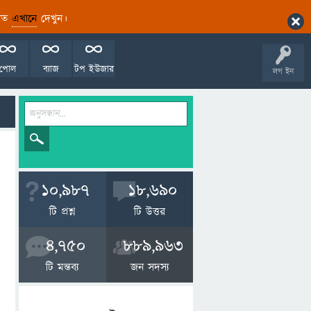
ারিত
এখানে
দেখুন।
পোল
ব্যাজ
টপ ইউজার
লগ ইন
10,987
18,690
টি প্রশ্ন
টি উত্তর
4,750
889,963
টি মন্তব্য
জন সদস্য