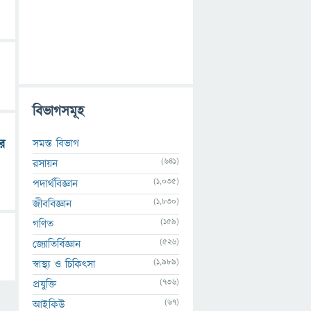
বিভাগসমূহ
সমস্ত বিভাগ
র
(641)
রসায়ন
(1,035)
পদার্থবিজ্ঞান
(1,830)
জীববিজ্ঞান
(159)
গণিত
(526)
জ্যোতির্বিজ্ঞান
(1,989)
স্বাস্থ্য ও চিকিৎসা
(736)
প্রযুক্তি
(67)
আইকিউ