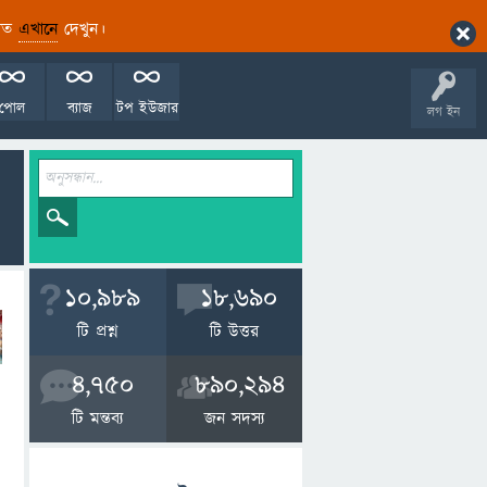
ারিত
এখানে
দেখুন।
পোল
ব্যাজ
টপ ইউজার
লগ ইন
10,989
18,690
টি প্রশ্ন
টি উত্তর
4,750
890,294
টি মন্তব্য
জন সদস্য