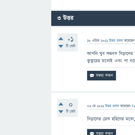
3
উত্তর
+1
18 এপ্রিল 2021
উত্তর প্রদান
করেছে
টি ভোট
আপনি খুব সম্ভবত বিড়ালে
কুকুরের মতোই এবং পা গু
0
06 মে 2021
উত্তর প্রদান
করেছেন
F
টি ভোট
বিড়ালের চোখ হরিণের মতো