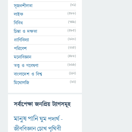
(81)
সৃজনশীলতা
(388)
লাইফ
(749)
বিবিধ
(385)
চিন্তা ও দক্ষতা
(620)
প্রাণিবিদ্যা
(225)
পরিবেশ
(488)
মনোবিজ্ঞান
(669)
তত্ত্ব ও গবেষণা
(112)
বাংলাদেশ ও বিশ্ব
(62)
মিথোলজি
সর্বাপেক্ষা জনপ্রিয় ট্যাগসমূহ
মানুষ
পানি
ঘুম
পদার্থ
-
জীববিজ্ঞান
চোখ
পৃথিবী