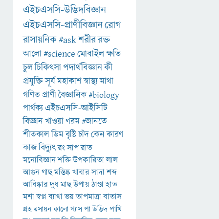
এইচএসসি-উদ্ভিদবিজ্ঞান
এইচএসসি-প্রাণীবিজ্ঞান
রোগ
রাসায়নিক
#ask
শরীর
রক্ত
আলো
#science
মোবাইল
ক্ষতি
চুল
চিকিৎসা
পদার্থবিজ্ঞান
কী
প্রযুক্তি
সূর্য
মহাকাশ
স্বাস্থ্য
মাথা
গণিত
প্রাণী
বৈজ্ঞানিক
#biology
পার্থক্য
এইচএসসি-আইসিটি
বিজ্ঞান
খাওয়া
গরম
#জানতে
শীতকাল
ডিম
বৃষ্টি
চাঁদ
কেন
কারণ
কাজ
বিদ্যুৎ
রং
সাপ
রাত
মনোবিজ্ঞান
শক্তি
উপকারিতা
লাল
আগুন
গাছ
মস্তিষ্ক
খাবার
সাদা
শব্দ
আবিষ্কার
দুধ
মাছ
উপায়
ঠাণ্ডা
হাত
মশা
স্বপ্ন
ব্যাথা
ভয়
তাপমাত্রা
বাতাস
গ্রহ
রসায়ন
কালো
গ্যাস
পা
উদ্ভিদ
পাখি