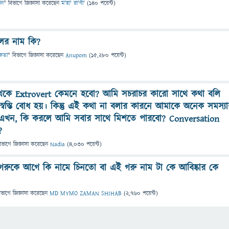
ান
" বিভাগে
জিজ্ঞাসা
করেছেন
ম'হা' রা'ণী'
(
140
পয়েন্ট)
লের নাম কি?
্ষতা
" বিভাগে
জিজ্ঞাসা
করেছেন
Anupom
(
15,280
পয়েন্ট)
থেকে Extrovert কেমনে হবো? আমি সচরাচর কারো সাথে কথা বলি
্বস্তি বোধ হয়। কিন্তু এই কথা না বলার কারনে আমাকে অনেক সমস্যা
়। এখন, কি করলে আমি সবার সাথে মিশতে পারবো? Conversation
?
িভাগে
জিজ্ঞাসা
করেছেন
Nadia
(
4,030
পয়েন্ট)
থম গরুকে আগে কি নামে চিনতো বা এই গরু নাম টা কে আবিষ্কার কে
িভাগে
জিজ্ঞাসা
করেছেন
MD MYMO ZAMAN SHIHAB
(
2,760
পয়েন্ট)