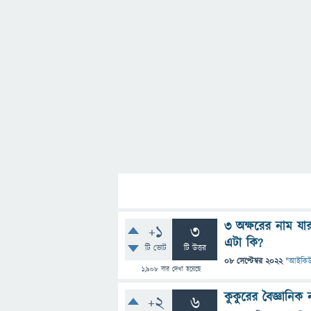
৩ অক্ষরের নাম যার
+1
3
এটা কি?
টি ভোট
টি উত্তর
08 সেপ্টেম্বর 2022
"
আইকি
1,908
বার দেখা হয়েছে
কুকুরের বৈজ্ঞানিক
+2
6