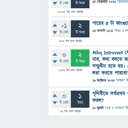
15 ফেব্রুয়ারি 2022
"
জীববিজ্ঞ
টি ভোট
টি উত্তর
3,865
বার দেখা হয়েছে
পায়ের ৫ টা আংগু
+1
2
28 অগাস্ট 2021
"
চিন্তা ও দক
টি ভোট
টি উত্তর
996
বার দেখা হয়েছে
#sbq Introvert 
0
2
নাহ, কথা বলতে অস
টি ভোট
টি উত্তর
সম্মুখীন হতে হয
1,231
বার দেখা হয়েছে
লম্বা করতে পারবো
19 অক্টোবর 2023
"
লাইফ
" ব
পৃথিবীতে সর্বপ্র
0
1
করল?
টি ভোট
উত্তর
10 জুলাই
"
তত্ত্ব ও গবেষণা
" ব
42
বার দেখা হয়েছে