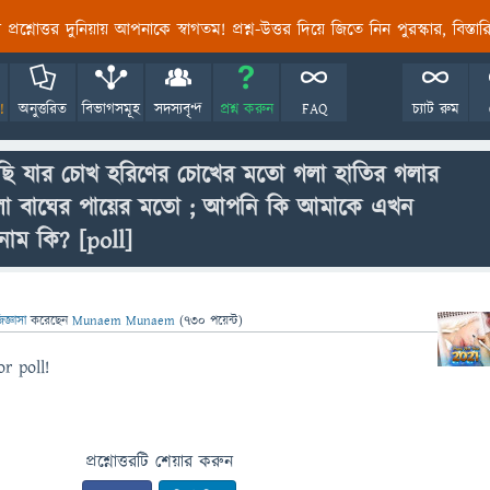
তির প্রশ্নোত্তর দুনিয়ায় আপনাকে স্বাগতম! প্রশ্ন-উত্তর দিয়ে জিতে নিন পুরস্কার, বিস্ত
!
অনুত্তরিত
বিভাগসমূহ
সদস্যবৃন্দ
প্রশ্ন করুন
FAQ
চ্যাট রুম
 যার চোখ হরিণের চোখের মতো গলা হাতির গলার
লো বাঘের পায়ের মতো ; আপনি কি আমাকে এখন
নাম কি?
[poll]
িজ্ঞাসা
করেছেন
Munaem Munaem
(
730
পয়েন্ট)
r poll!
প্রশ্নোত্তরটি শেয়ার করুন