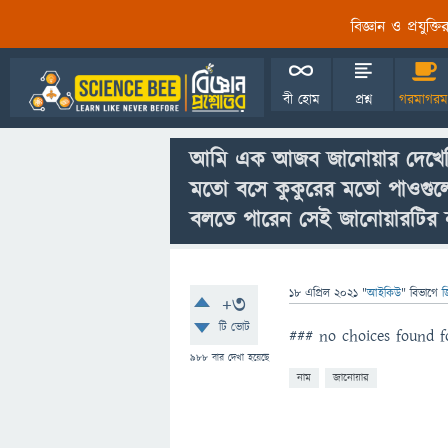
বিজ্ঞান ও প্রযুক্
বী হোম
প্রশ্ন
গরমাগরম
আমি এক আজব জানোয়ার দেখেছি
মতো বসে কুকুরের মতো পাওগু
বলতে পারেন সেই জানোয়ারটির 
18 এপ্রিল 2021
"
আইকিউ
" বিভাগে
জ
+3
টি ভোট
### no choices found fo
988
বার দেখা হয়েছে
নাম
জানোয়ার