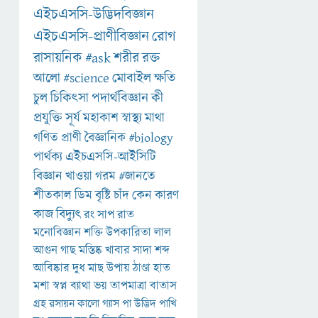
এইচএসসি-উদ্ভিদবিজ্ঞান
এইচএসসি-প্রাণীবিজ্ঞান
রোগ
রাসায়নিক
#ask
শরীর
রক্ত
আলো
#science
মোবাইল
ক্ষতি
চুল
চিকিৎসা
পদার্থবিজ্ঞান
কী
প্রযুক্তি
সূর্য
মহাকাশ
স্বাস্থ্য
মাথা
গণিত
প্রাণী
বৈজ্ঞানিক
#biology
পার্থক্য
এইচএসসি-আইসিটি
বিজ্ঞান
খাওয়া
গরম
#জানতে
শীতকাল
ডিম
বৃষ্টি
চাঁদ
কেন
কারণ
কাজ
বিদ্যুৎ
রং
সাপ
রাত
মনোবিজ্ঞান
শক্তি
উপকারিতা
লাল
আগুন
গাছ
মস্তিষ্ক
খাবার
সাদা
শব্দ
আবিষ্কার
দুধ
মাছ
উপায়
ঠাণ্ডা
হাত
মশা
স্বপ্ন
ব্যাথা
ভয়
তাপমাত্রা
বাতাস
গ্রহ
রসায়ন
কালো
গ্যাস
পা
উদ্ভিদ
পাখি