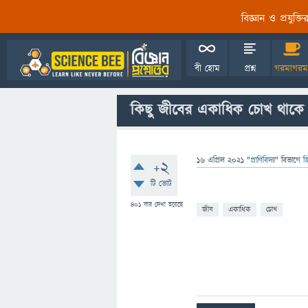
বিজ্ঞান ও প্রযুক্
বী হোম
প্রশ্ন
গরমাগরম
কিছু জীবের একাধিক চোখ থাকে
16 এপ্রিল 2021
"
প্রাণিবিদ্যা
" বিভাগে
জ
+2
টি ভোট
401
বার দেখা হয়েছে
জীব
একাধিক
চোখ