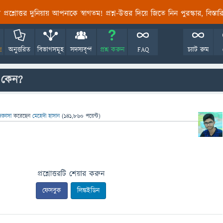
তির প্রশ্নোত্তর দুনিয়ায় আপনাকে স্বাগতম! প্রশ্ন-উত্তর দিয়ে জিতে নিন পুরস্কার, বিস্ত
!
অনুত্তরিত
বিভাগসমূহ
সদস্যবৃন্দ
প্রশ্ন করুন
FAQ
চ্যাট রুম
 কেন?
িজ্ঞাসা
করেছেন
মেহেদী হাসান
(
141,860
পয়েন্ট)
প্রশ্নোত্তরটি শেয়ার করুন
ফেসবুক
লিঙ্কইডিন