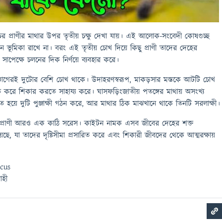
র প্রাণীর মাথার উপর তৃতীয় চক্ষু দেখা যায়। এই আলোক-সংবেদী কোষগুচ্ছ
 তেমন ভূমিকা রাখে না। বরং এই তৃতীয় চোখ দিয়ে কিছু প্রাণী তাদের দেহের
যের সাপেক্ষে চলনের দিক নির্ণয়ে ব্যবহার করে।
রভাগেরই দুটোর বেশি চোখ থাকে। উদাহরণস্বরূপ, মাকড়সার মস্তকে আটটি চোখ
্নিত করে শিকার করতে সাহায্য করে। ঘাসফড়িংজাতীয় পতঙ্গের মাথায় অসংখ্য
য়ে দুটি পুঞ্জাক্ষী গঠন করে, আর মাথার ঠিক মাঝখানে থাকে তিনটি সরলাক্ষী।
 কিছু প্রাণী আরও এক কাঠি সরেস। কাইটন নামক এসব জীবের দেহের শক্ত
, যা তাদের দৃষ্টিসীমা প্রসারিত করে এবং শিকারী জীবদের থেকে আত্মরক্ষায়
ocus
াহী