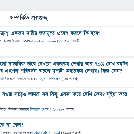
সম্পর্কিত প্রশ্নগুচ্ছ
ুক্রাণু একজন নারীর জরায়ুতে প্রবেশ করলে কি হবে?
" বিভাগে
জিজ্ঞাসা
করেছেন
noshin mahee
(
110,340
পয়েন্ট)
গুলো স্বাভাবিক ভাবে দেখলে একরকম দেখায় আর ৭০% চোখ বনটধ
এংগেল পরিবর্তন করলে দৃশ‍্যটা অন‍্যরকম দেখায়। কিন্তু কেন?
জ্ঞান
" বিভাগে
জিজ্ঞাসা
করেছেন
Peyal Debnath
(
710
পয়েন্ট)
হওয়া সত্ত্বেও আমরা সব কিছু একটা করে দেখি কেন? দুইটা করে
বিভাগে
জিজ্ঞাসা
করেছেন
বিজ্ঞানের পোকা 2
(
10,910
পয়েন্ট)
কে না কেন?
ন
" বিভাগে
জিজ্ঞাসা
করেছেন
Abdullah Al Fuad
(
2,990
পয়েন্ট)