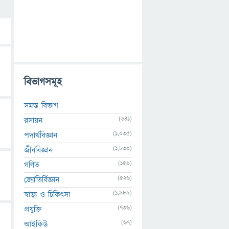
বিভাগসমূহ
সমস্ত বিভাগ
(641)
রসায়ন
(1,035)
পদার্থবিজ্ঞান
(1,830)
জীববিজ্ঞান
(159)
গণিত
(526)
জ্যোতির্বিজ্ঞান
(1,989)
স্বাস্থ্য ও চিকিৎসা
(736)
প্রযুক্তি
(67)
আইকিউ