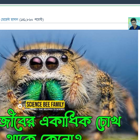
ন
মেহেদী হাসান
(
141,860
পয়েন্ট)