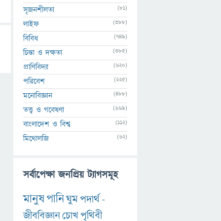
(81)
সৃজনশীলতা
(388)
লাইফ
(749)
বিবিধ
(385)
চিন্তা ও দক্ষতা
(620)
প্রাণিবিদ্যা
(225)
পরিবেশ
(488)
মনোবিজ্ঞান
(669)
তত্ত্ব ও গবেষণা
(112)
বাংলাদেশ ও বিশ্ব
(62)
মিথোলজি
সর্বাপেক্ষা জনপ্রিয় ট্যাগসমূহ
মানুষ
পানি
ঘুম
পদার্থ
-
জীববিজ্ঞান
চোখ
পৃথিবী