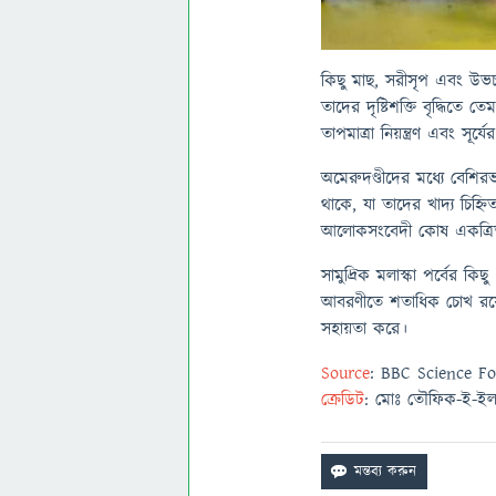
কিছু মাছ, সরীসৃপ এবং উভচ
তাদের দৃষ্টিশক্তি বৃদ্ধিতে
তাপমাত্রা নিয়ন্ত্রণ এবং সূর্
অমেরুদণ্ডীদের মধ্যে বেশি
থাকে, যা তাদের খাদ্য চিহ
আলোকসংবেদী কোষ একত্রিত হ
সামুদ্রিক মলাস্কা পর্বের
আবরণীতে শতাধিক চোখ রয়েছে
সহায়তা করে।
Source
: BBC Science F
ক্রেডিট
: মোঃ তৌফিক-ই-ইল