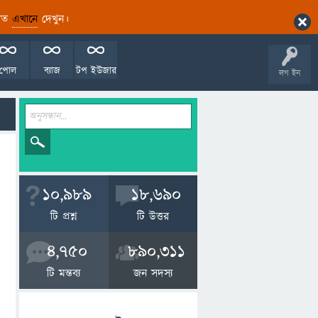
ারিত
এখানে
দেখুন।
পোল
ব্যাজ
টপ ইউজার
লগ ইন
10,989
18,690
টি প্রশ্ন
টি উত্তর
4,750
890,311
টি মন্তব্য
জন সদস্য