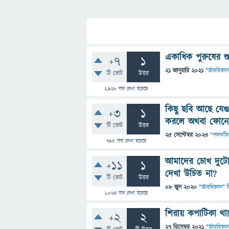
একাধিক পুরুষের শ
+7
1
21 জানুয়ারি 2021
"
জীববিজ্ঞান
টি ভোট
উত্তর
2,928
বার দেখা হয়েছে
কিছু ছবি আছে যে
+3
1
করলে অথবা ফোনের 
টি ভোট
উত্তর
25 সেপ্টেম্বর 2023
"
পদার্থবি
795
বার দেখা হয়েছে
আমাদের চোখ দুটো 
+11
1
দেখা উচিত না?
টি ভোট
উত্তর
08 জুন 2020
"
জীববিজ্ঞান
" 
1,064
বার দেখা হয়েছে
শিরায় কপাটিকা থা
+2
2
27 ডিসেম্বর 2021
"
জীববিজ্ঞা