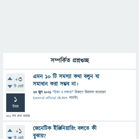
সম্পর্কিত প্রশ্নগুচ্ছ
এমন ১০ টি সমস্যা কথা বলুন যা
+3
সমাধান করা সম্ভব না।
টি ভোট
23 জুন 2021
"
চিন্তা ও দক্ষতা
" বিভাগে
জিজ্ঞাসা
করেছেন
1
Kamrul official
(
4,280
পয়েন্ট)
উত্তর
422
বার দেখা হয়েছে
জেনেটিক ইঞ্জিনিয়ারিং বলতে কী
+1
বুঝায়?
টি ভোট