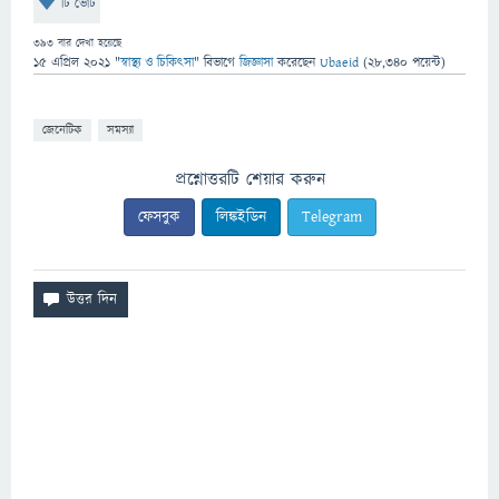
টি ভোট
393
বার দেখা হয়েছে
15 এপ্রিল 2021
"
স্বাস্থ্য ও চিকিৎসা
" বিভাগে
জিজ্ঞাসা
করেছেন
Ubaeid
(
28,340
পয়েন্ট)
জেনেটিক
সমস্যা
প্রশ্নোত্তরটি শেয়ার করুন
ফেসবুক
লিঙ্কইডিন
Telegram