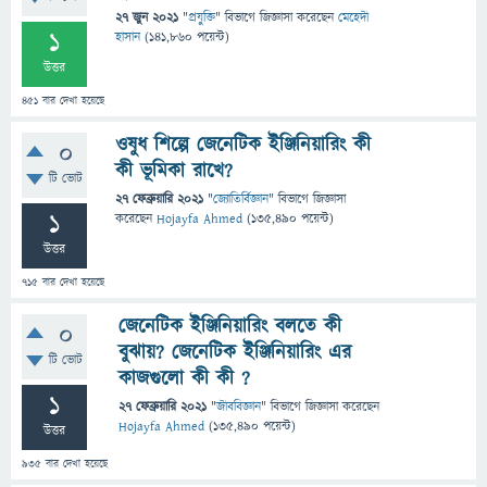
27 জুন 2021
"
প্রযুক্তি
" বিভাগে
জিজ্ঞাসা
করেছেন
মেহেদী
1
হাসান
(
141,860
পয়েন্ট)
উত্তর
451
বার দেখা হয়েছে
ওষুধ শিল্পে জেনেটিক ইঞ্জিনিয়ারিং কী
0
কী ভূমিকা রাখে?
টি ভোট
27 ফেব্রুয়ারি 2021
"
জ্যোতির্বিজ্ঞান
" বিভাগে
জিজ্ঞাসা
1
করেছেন
Hojayfa Ahmed
(
135,490
পয়েন্ট)
উত্তর
715
বার দেখা হয়েছে
জেনেটিক ইঞ্জিনিয়ারিং বলতে কী
0
বুঝায়? জেনেটিক ইঞ্জিনিয়ারিং এর
টি ভোট
কাজগুলো কী কী ?
1
27 ফেব্রুয়ারি 2021
"
জীববিজ্ঞান
" বিভাগে
জিজ্ঞাসা
করেছেন
Hojayfa Ahmed
(
135,490
পয়েন্ট)
উত্তর
935
বার দেখা হয়েছে