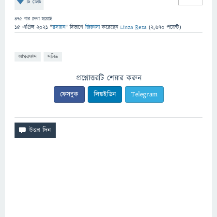
টি ভোট
475
বার দেখা হয়েছে
15 এপ্রিল 2021
"
রসায়ন
" বিভাগে
জিজ্ঞাসা
করেছেন
Linza Reza
(
2,670
পয়েন্ট)
আমরফাস
সলিড
প্রশ্নোত্তরটি শেয়ার করুন
ফেসবুক
লিঙ্কইডিন
Telegram