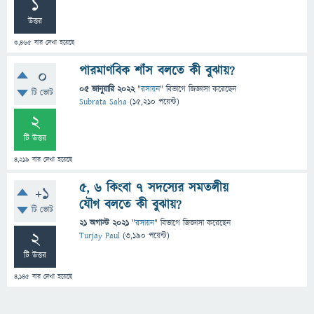
1
উত্তর
3,465
বার দেখা হয়েছে
পারমাণবিক শাঁস বলতে কী বুঝায়?
0
05 জানুয়ারি 2022
"
রসায়ন
" বিভাগে
জিজ্ঞাসা
করেছেন
টি ভোট
Subrata Saha
(
15,210
পয়েন্ট)
2
টি উত্তর
4,219
বার দেখা হয়েছে
5, 6 কিংবা 7 সদস্যের সমতলীয়
+1
যৌগ বলতে কী বুঝায়?
টি ভোট
21 অগাস্ট 2021
"
রসায়ন
" বিভাগে
জিজ্ঞাসা
করেছেন
2
Turjay Paul
(
3,190
পয়েন্ট)
টি উত্তর
4,145
বার দেখা হয়েছে