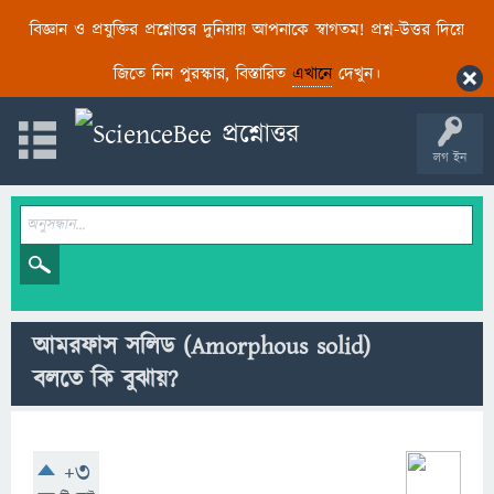
বিজ্ঞান ও প্রযুক্তির প্রশ্নোত্তর দুনিয়ায় আপনাকে স্বাগতম! প্রশ্ন-উত্তর দিয়ে
জিতে নিন পুরস্কার, বিস্তারিত
এখানে
দেখুন।
লগ ইন
আমরফাস সলিড (Amorphous solid)
বলতে কি বুঝায়?
+3