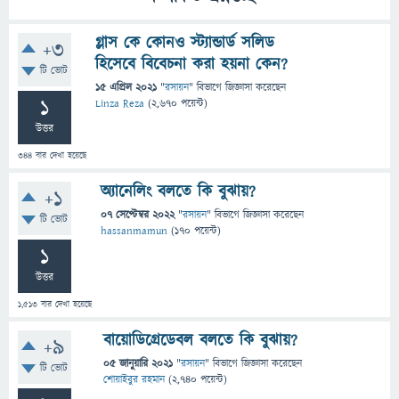
গ্লাস কে কোনও স্ট্যান্ডার্ড সলিড
+3
হিসেবে বিবেচনা করা হয়না কেন?
টি ভোট
15 এপ্রিল 2021
"
রসায়ন
" বিভাগে
জিজ্ঞাসা
করেছেন
1
Linza Reza
(
2,670
পয়েন্ট)
উত্তর
344
বার দেখা হয়েছে
অ্যানেলিং বলতে কি বুঝায়?
+1
07 সেপ্টেম্বর 2022
"
রসায়ন
" বিভাগে
জিজ্ঞাসা
করেছেন
টি ভোট
hassanmamun
(
170
পয়েন্ট)
1
উত্তর
1,513
বার দেখা হয়েছে
বায়োডিগ্রেডেবল বলতে কি বুঝায়?
+9
05 জানুয়ারি 2021
"
রসায়ন
" বিভাগে
জিজ্ঞাসা
করেছেন
টি ভোট
শোয়াইবুর রহমান
(
2,740
পয়েন্ট)