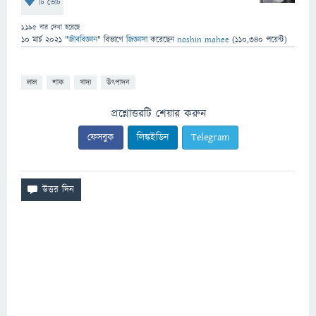
টি ভোট
1,195
বার দেখা হয়েছে
10 মার্চ 2021
"
জীববিজ্ঞান
" বিভাগে
জিজ্ঞাসা
করেছেন
noshin mahee
(
110,340
পয়েন্ট)
লাল
শাক
খাদ্য
উৎপাদন
প্রশ্নোত্তরটি শেয়ার করুন
ফেসবুক
লিঙ্কইডিন
Telegram