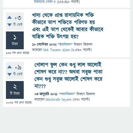
বিজ্ঞানের পোকা ৫
(
123,410
পয়েন্ট)
খাদ্য থেকে প্রাপ্ত রাসায়নিক শক্তি
+3
কীভাবে তাপ শক্তিতে পরিণত হয়
টি ভোট
এবং এই তাপ থেকেই আবার কীভাবে
1
যান্ত্রিক শক্তি উৎপন্ন হয়?
উত্তর
10 সেপ্টেম্বর 2022
"
জীববিজ্ঞান
" বিভাগে
জিজ্ঞাসা
করেছেন
Md. Taseen Alam
(
8,590
পয়েন্ট)
934
বার দেখা হয়েছে
গোলাপ ফুল কেন শুধু লাল আলোই
+9
শোষণ করে না?? অথবা সবুজ পাতা
টি ভোট
কেন শুধু সবুজ আলোই শোষণ করে
2
না???
টি উত্তর
04 জানুয়ারি 2021
"
পদার্থবিজ্ঞান
" বিভাগে
জিজ্ঞাসা
করেছেন
Mashrafe Seyam
(
370
পয়েন্ট)
2,039
বার দেখা হয়েছে