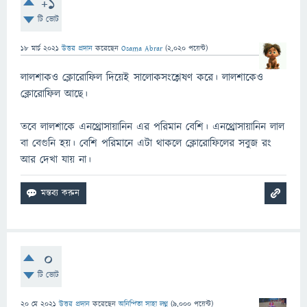
+1
টি ভোট
18 মার্চ 2021
উত্তর প্রদান
করেছেন
Osama Abrar
(
2,020
পয়েন্ট)
লালশাকও ক্লোরোফিল দিয়েই সালোকসংশ্লেষণ করে। লালশাকেও
ক্লোরোফিল আছে।
তবে লালশাকে এনথ্রোসায়ানিন এর পরিমান বেশি। এনথ্রোসায়ানিন লাল
বা বেগুনি হয়। বেশি পরিমানে এটা থাকলে ক্লোরোফিলের সবুজ রং
আর দেখা যায় না।
0
টি ভোট
20 মে 2021
উত্তর প্রদান
করেছেন
অনিন্দিতা সাহা লগ্ন
(
9,000
পয়েন্ট)