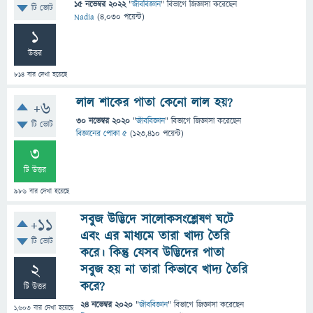
15 নভেম্বর 2022
"
জীববিজ্ঞান
" বিভাগে
জিজ্ঞাসা
করেছেন
টি ভোট
Nadia
(
4,030
পয়েন্ট)
1
উত্তর
814
বার দেখা হয়েছে
লাল শাকের পাতা কেনো লাল হয়?
+6
30 নভেম্বর 2020
"
জীববিজ্ঞান
" বিভাগে
জিজ্ঞাসা
করেছেন
টি ভোট
বিজ্ঞানের পোকা ৫
(
123,410
পয়েন্ট)
3
টি উত্তর
986
বার দেখা হয়েছে
সবুজ উদ্ভিদে সালোকসংশ্লেষণ ঘটে
+11
এবং এর মাধ্যমে তারা খাদ্য তৈরি
টি ভোট
করে। কিন্তু যেসব উদ্ভিদের পাতা
2
সবুজ হয় না তারা কিভাবে খাদ্য তৈরি
করে?
টি উত্তর
24 নভেম্বর 2020
"
জীববিজ্ঞান
" বিভাগে
জিজ্ঞাসা
করেছেন
1,603
বার দেখা হয়েছে