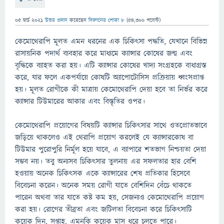
05 মার্চ 2021
উত্তর প্রদান
করেছেন
বিজ্ঞানের পোকা ৮
(
54,300
পয়েন্ট)
কেমোথেরাপি মূলত এমন ধরনের এক চিকিৎসা পদ্ধতি, যেখানে বিভিন্ন
রাসায়নিক পদার্থ ব্যবহার করে মাধ্যমে ক্যান্সার কোষের জন্ম এবং
বৃদ্ধিকে ব্যাহত করা হয়। এটি ক্যান্সার কোষের খাদ্য সংগ্রহকে বাধাগ্রস্ত
করে, যার ফলে একপর্যায়ে কোষটি অ্যাপোটোসিস প্রক্রিয়ায় ধ্বংসপ্রাপ্ত
হয়। মূলত রোগীকে কী মাত্রায় কেমোথেরাপি দেয়া হবে তা নির্ভর করে
ক্যান্সার টিউমারের আকার এবং বিস্তৃতির ওপর।
কেমোথেরাপি প্রয়োগের বিষয়টি ক্যান্সার চিকিৎসার সাথে ওতপ্রোতভাবে
জড়িয়ে থাকলেও এই থেরাপি প্রয়োগ করলেই যে ক্যান্সারকোষ বা
টিউমার পুরোপুরি নির্মূল হয়ে যাবে, এ ব্যাপারে শতভাগ নিশ্চয়তা দেয়া
সম্ভব নয়। তবু অন্যসব চিকিৎসার তুলনায় এর সফলতার হার বেশি
হওয়ায় অনেক চিকিৎসক একে ক্যান্সারের শেষ প্রতিকার হিসেবে
বিবেচনা করেন। অনেক সময় রোগী যাতে বেশিদিন বেঁচে থাকতে
পারেন অথবা তার যাতে কষ্ট কম হয়, সেজন্যও কেমোথেরাপি প্রয়োগ
করা হয়। রোগের তীব্রতা এবং জটিলতা বিবেচনা করে চিকিৎসাটি
কয়েক দিন, সপ্তাহ, এমনকি কয়েক মাস ধরে চলতে পারে।