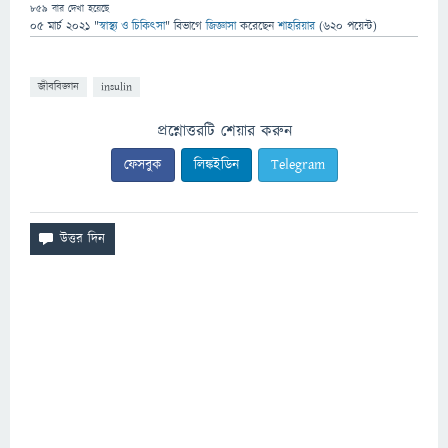
859
বার দেখা হয়েছে
05 মার্চ 2021
"
স্বাস্থ্য ও চিকিৎসা
" বিভাগে
জিজ্ঞাসা
করেছেন
শাহরিয়ার
(
620
পয়েন্ট)
জীববিজ্ঞান
insulin
প্রশ্নোত্তরটি শেয়ার করুন
ফেসবুক
লিঙ্কইডিন
Telegram