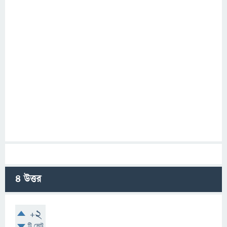
4
উত্তর
+2
টি ভোট