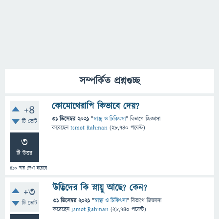
সম্পর্কিত প্রশ্নগুচ্ছ
কোমোথেরাপি কিভাবে দেয়?
+4
31 ডিসেম্বর 2021
"
স্বাস্থ্য ও চিকিৎসা
" বিভাগে
জিজ্ঞাসা
টি ভোট
করেছেন
Ismot Rahman
(
28,740
পয়েন্ট)
3
টি উত্তর
410
বার দেখা হয়েছে
উদ্ভিদের কি স্নায়ু আছে? কেন?
+3
31 ডিসেম্বর 2021
"
স্বাস্থ্য ও চিকিৎসা
" বিভাগে
জিজ্ঞাসা
টি ভোট
করেছেন
Ismot Rahman
(
28,740
পয়েন্ট)