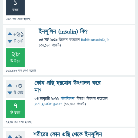
1
উত্তর
343
বার দেখা হয়েছে
ইনসুলিন (insulin) কি?
+61
05 মার্চ 2019
জিজ্ঞাসা
করেছেন
RakibHossainSajib
টি ভোট
(
32,140
পয়েন্ট)
28
টি উত্তর
169,697
বার দেখা হয়েছে
কোন গ্রন্থি হরমোন উৎপাদন করে
+3
না?
টি ভোট
04 জানুয়ারি 2022
"
জীববিজ্ঞান
" বিভাগে
জিজ্ঞাসা
করেছেন
7
Md. Arafat Hasan
(
16,190
পয়েন্ট)
টি উত্তর
1,274
বার দেখা হয়েছে
শরীরের কোন গ্রন্থি থেকে ইনসুলিন
+9