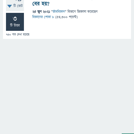
বের হয়?
টি ভোট
25 জুন 2021
"
জীববিজ্ঞান
" বিভাগে
জিজ্ঞাসা
করেছেন
3
বিজ্ঞানের পোকা ৮
(
54,300
পয়েন্ট)
টি উত্তর
730
বার দেখা হয়েছে