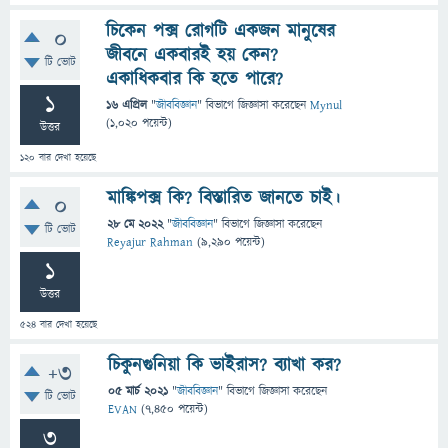
চিকেন পক্স রোগটি একজন মানুষের
0
জীবনে একবারই হয় কেন?
টি ভোট
একাধিকবার কি হতে পারে?
1
16 এপ্রিল
"
জীববিজ্ঞান
" বিভাগে
জিজ্ঞাসা
করেছেন
Mynul
(
1,020
পয়েন্ট)
উত্তর
120
বার দেখা হয়েছে
মাঙ্কিপক্স কি? বিস্তারিত জানতে চাই।
0
28 মে 2022
"
জীববিজ্ঞান
" বিভাগে
জিজ্ঞাসা
করেছেন
টি ভোট
Reyajur Rahman
(
9,290
পয়েন্ট)
1
উত্তর
524
বার দেখা হয়েছে
চিকুনগুনিয়া কি ভাইরাস? ব্যাখা কর?
+3
05 মার্চ 2021
"
জীববিজ্ঞান
" বিভাগে
জিজ্ঞাসা
করেছেন
টি ভোট
EVAN
(
7,450
পয়েন্ট)
3