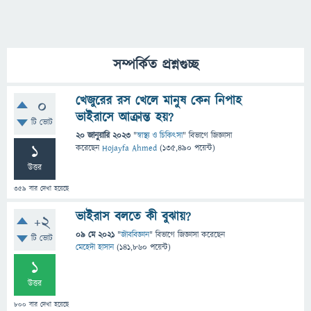
সম্পর্কিত প্রশ্নগুচ্ছ
খেজুরের রস খেলে মানুষ কেন নিপাহ
0
ভাইরাসে আক্রান্ত হয়?
টি ভোট
20 জানুয়ারি 2023
"
স্বাস্থ্য ও চিকিৎসা
" বিভাগে
জিজ্ঞাসা
1
করেছেন
Hojayfa Ahmed
(
135,490
পয়েন্ট)
উত্তর
359
বার দেখা হয়েছে
ভাইরাস বলতে কী বুঝায়?
+2
09 মে 2021
"
জীববিজ্ঞান
" বিভাগে
জিজ্ঞাসা
করেছেন
টি ভোট
মেহেদী হাসান
(
141,860
পয়েন্ট)
1
উত্তর
800
বার দেখা হয়েছে