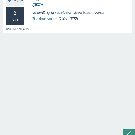
টি ভোট
কেন?
1
17 অগাস্ট 2022
"
পদার্থবিজ্ঞান
" বিভাগে
জিজ্ঞাসা
করেছেন
Eftekhar Naeem
(
1,120
পয়েন্ট)
উত্তর
434
বার দেখা হয়েছে