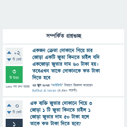
সম্পর্কিত প্রশ্নগুচ্ছ
একজন ক্রেতা দোকানে গিয়ে চার
+2
জোড়া একটি জুতা কিনতে চাইল যদি
টি ভোট
একজোড়া জুতার দাম ৬০ টাকা হয়।
3
তবেএখন তাকে দোকানকে কত টাকা
দিতে হবে
টি উত্তর
23 জুন 2023
"
আইকিউ
" বিভাগে
জিজ্ঞাসা
করেছেন
1,499
বার দেখা হয়েছে
Rafikul Al Imran
(
5,390
পয়েন্ট)
এক ব্যক্তি জুতার দোকানে গিয়ে 3
0
জোড়া 1 টি জুতা কিনতে চাইল 1
টি ভোট
জোড়া জুতার দাম 50 টাকা হলে
1
তাকে কত টাকা দিতে হবে?