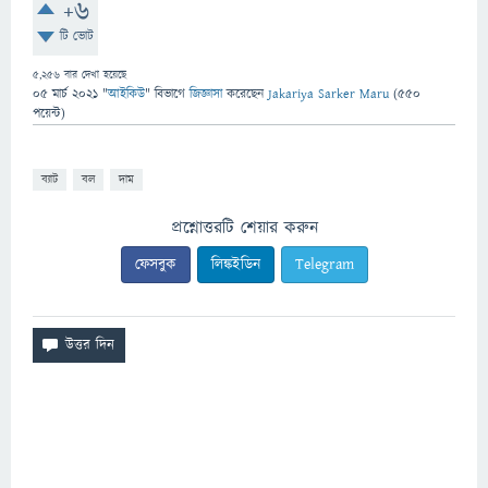
+6
টি ভোট
5,256
বার দেখা হয়েছে
05 মার্চ 2021
"
আইকিউ
" বিভাগে
জিজ্ঞাসা
করেছেন
Jakariya Sarker Maru
(
550
পয়েন্ট)
ব্যাট
বল
দাম
প্রশ্নোত্তরটি শেয়ার করুন
ফেসবুক
লিঙ্কইডিন
Telegram