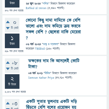
উত্তর
23 জুন 2023
"
গণিত
" বিভাগে
জিজ্ঞাসা
করেছেন
Rafikul Al Imran
(
5,390
পয়েন্ট)
472
বার দেখা হয়েছে
কোনো কিছু দামা দামিতে কে বেশি
0
ভালো এবং দাম কমিয়ে ক্রয় করতে
টি ভোট
সফল বেশি ? ছেলেরা নাকি মেয়েরা
1
?
উত্তর
06 মার্চ 2023
"
তত্ত্ব ও গবেষণা
" বিভাগে
জিজ্ঞাসা
করেছেন
TREENO
(
130
পয়েন্ট)
419
বার দেখা হয়েছে
তক্ষকের দাম কি আসলেই কোটি
+8
টাকা?
টি ভোট
04 মার্চ 2021
"
বিবিধ
" বিভাগে
জিজ্ঞাসা
করেছেন
2
Samsun Nahar Priya
(
47,710
পয়েন্ট)
টি উত্তর
9,256
বার দেখা হয়েছে
একটি সুতার তুলনায় একটি দড়ি
+3
ছিঁড়তে বেশি বলের প্রয়োজন হয়