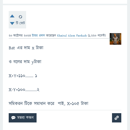
0
টি ভোট
20 অক্টোবর 2023
উত্তর প্রদান
করেছেন
Khairul Alom Fardush
(
1,220
পয়েন্ট)
Bat এর দাম x টাকা
ও বলের দাম yটাকা
X+Y=110....... 1
X-Y=100..........2
সমিকরন টিকে সমাধান করে পাই, X=105 টাকা