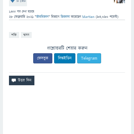
টি ভোট
1,455
বার দেখা হয়েছে
28 ফেব্রুয়ারি 2021
"
জীববিজ্ঞান
" বিভাগে
জিজ্ঞাসা
করেছেন
Martian
(
93,090
পয়েন্ট)
শক্তি
শ্বসন
প্রশ্নোত্তরটি শেয়ার করুন
ফেসবুক
লিঙ্কইডিন
Telegram