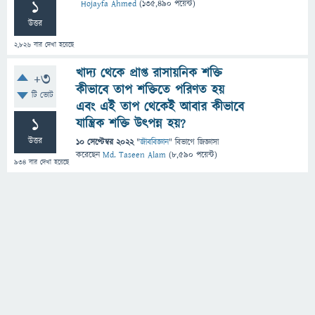
1
Hojayfa Ahmed
(
135,490
পয়েন্ট)
উত্তর
2,826
বার দেখা হয়েছে
খাদ্য থেকে প্রাপ্ত রাসায়নিক শক্তি
+3
কীভাবে তাপ শক্তিতে পরিণত হয়
টি ভোট
এবং এই তাপ থেকেই আবার কীভাবে
1
যান্ত্রিক শক্তি উৎপন্ন হয়?
উত্তর
10 সেপ্টেম্বর 2022
"
জীববিজ্ঞান
" বিভাগে
জিজ্ঞাসা
করেছেন
Md. Taseen Alam
(
8,590
পয়েন্ট)
934
বার দেখা হয়েছে