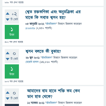
830
বার দেখা হয়েছে
শ্বেত রক্তকণিকা এবং অনুচক্রিকা এর
+2
মাঝে কি সবাত শ্বসন হয়?
টি ভোট
05 জানুয়ারি 2022
"
জীববিজ্ঞান
" বিভাগে
জিজ্ঞাসা
করেছেন
1
Aramita
(
2,350
পয়েন্ট)
উত্তর
402
বার দেখা হয়েছে
শ্বসন বলতে কী বুঝায়?
0
26 জুন 2021
"
জীববিজ্ঞান
" বিভাগে
জিজ্ঞাসা
করেছেন
টি ভোট
মেহেদী হাসান
(
141,860
পয়েন্ট)
1
উত্তর
807
বার দেখা হয়েছে
আমাদের বাম হাতে শক্তি কম কেন
0
ডান হাত থেকে?
টি ভোট
12 নভেম্বর 2021
"
জীববিজ্ঞান
" বিভাগে
জিজ্ঞাসা
করেছেন