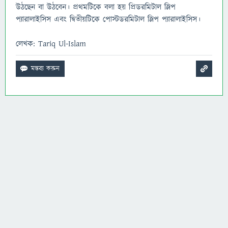
উঠছেন বা উঠবেন। প্রথমটিকে বলা হয় প্রিডরমিটাল স্লিপ
প্যারালাইসিস এবং দ্বিতীয়টিকে পোস্টডরমিটাল স্লিপ প্যারালাইসিস।
লেখক: Tariq Ul-Islam