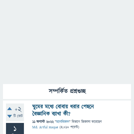
সম্পর্কিত প্রশ্নগুচ্ছ
ঘুমের মধ্যে বোবায় ধরার পেছনে
+2
বৈজ্ঞানিক ব্যাখা কী?
টি ভোট
11 অগাস্ট 2022
"
মনোবিজ্ঞান
" বিভাগে
জিজ্ঞাসা
করেছেন
1
Md. Ariful Haque
(
4,010
পয়েন্ট)