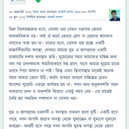
28 ফেব্রুয়ারি 2021
উত্তর প্রদান
করেছেন
মেহেদী হাসান
(
141,860
পয়েন্ট)
29 জুন 2021
নির্বাচিত
করেছেন
মেহেদী হাসান
নিদ্রা বিশেষজ্ঞদের মতে, বোবায় ধরা তেমন গুরুতর কোনো
অস্বাভাবিকতা নয়। তাই ঐ অর্থে কোনো রোগ বা রোগের আলামত
বলতেও তারা চান না। তাদের মতে, বোবায় ধরা হচ্ছে একটি
অন্তর্বর্তীকালীন অবস্থা, যেখানে আমরা ঘুম ও জাগরণের একটি
মাঝামাঝি দশায় অবস্থান করি। ঘুমোনোর সময় আমাদের মস্তিষ্ক কথা
বলা সহ চলনক্ষমতা সাময়িকভাবে বন্ধ রাখে, যাতে আমরা ঘুমের মাঝে
চলতে গিয়ে আঘাত না পাই। কিন্তু এমন স্থিতাবস্থার মাঝেই অনেক
সময় আমরা জেগে উঠি। অর্থাৎ কখনো কখনো মস্তিষ্কের চেতন
অংশের পুরোটা একত্রে কার্যকর হয় না। তখন অন্য অনুভবশক্তি সচল
থাকলেও চলন ও বাকশক্তি ফিরতে একটু সময় নেয়। এর মাঝেই
তৈরি হয় সাময়িক পক্ষাঘাত বা বোবায় ধরা।
ঘুম ও জাগরণের মধ্যবর্তী এ অবস্থার প্রকরণ হলো দুটি। একটি হতে
পারে, যখন আপনি জাগ্রত অবস্থা থেকে ঘুমাচ্ছেন বা ঘুমাবো ঘুমাবো
করছেন। অন্যটি হতে পারে যখন আপনি ঘুমন্ত অবস্থা থেকে জেগে