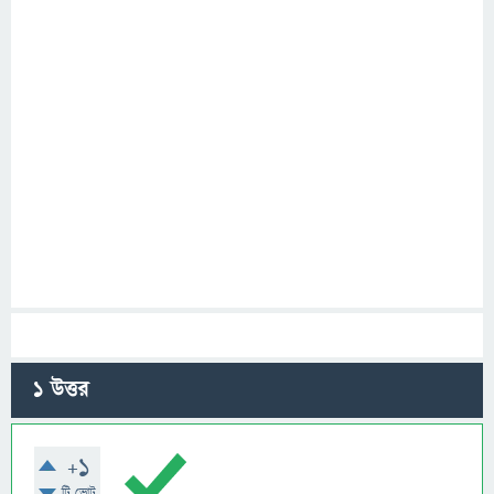
1
উত্তর
+1
টি ভোট