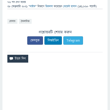
721
বার দেখা হয়েছে
28 ফেব্রুয়ারি 2021
"
লাইফ
" বিভাগে
জিজ্ঞাসা
করেছেন
মেহেদী হাসান
(
141,860
পয়েন্ট)
বোবায়
বৈজ্ঞানিক
প্রশ্নোত্তরটি শেয়ার করুন
ফেসবুক
লিঙ্কইডিন
Telegram