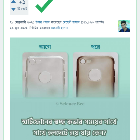
+1
টি ভোট
28 ফেব্রুয়ারি 2021
উত্তর প্রদান
করেছেন
মেহেদী হাসান
(
141,860
পয়েন্ট)
29 জুন 2021
নির্বাচিত
করেছেন
মেহেদী হাসান