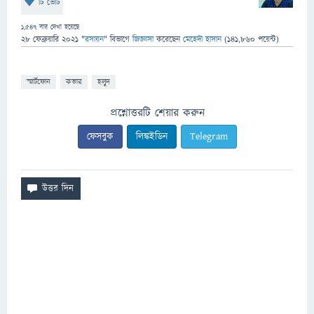
টি ভোট
1,547
বার দেখা হয়েছে
28 ফেব্রুয়ারি 2021
"
রসায়ন
" বিভাগে
জিজ্ঞাসা
করেছেন
মেহেদী হাসান
(
141,860
পয়েন্ট)
স্মার্টফোন
কভার
হলুদ
প্রশ্নোত্তরটি শেয়ার করুন
ফেসবুক
লিঙ্কইডিন
Telegram