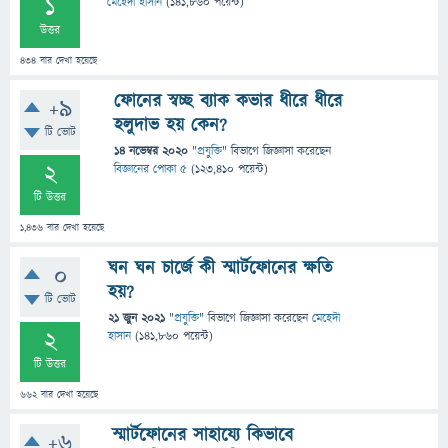
1
মেহেদী হাসান
(
141,860
পয়েন্ট)
উত্তর
434
বার দেখা হয়েছে
ফোনের স্বচ্ছ ব্যাক কভার ধীরে ধীরে
+9
হলুদাভ হয় কেন?
টি ভোট
14 নভেম্বর 2020
"
প্রযুক্তি
" বিভাগে
জিজ্ঞাসা
করেছেন
2
বিজ্ঞানের পোকা ৫
(
123,410
পয়েন্ট)
টি উত্তর
1,436
বার দেখা হয়েছে
ঘন ঘন চার্জে কী স্মার্টফোনের ক্ষতি
0
হয়?
টি ভোট
21 জুন 2021
"
প্রযুক্তি
" বিভাগে
জিজ্ঞাসা
করেছেন
মেহেদী
2
হাসান
(
141,860
পয়েন্ট)
টি উত্তর
662
বার দেখা হয়েছে
স্মার্টফোনের সাহায্যে কিভাবে
+6