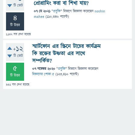
প্রোগ্রামিং করা বা শিখা যায়?
টি ভোট
07 মে 2021
"
প্রযুক্তি
" বিভাগে
জিজ্ঞাসা
করেছেন
noshin
4
mahee
(
110,340
পয়েন্ট)
টি উত্তর
1,132
বার দেখা হয়েছে
স্মার্টফোন এর স্ক্রিনে টাচের কার্যক্রম
+12
কি রক্তের উষ্ণতা এর সাথে
টি ভোট
সম্পর্কিত?
5
07 নভেম্বর 2020
"
প্রযুক্তি
" বিভাগে
জিজ্ঞাসা
করেছেন
বিজ্ঞানের পোকা ৫
(
123,410
পয়েন্ট)
টি উত্তর
991
বার দেখা হয়েছে