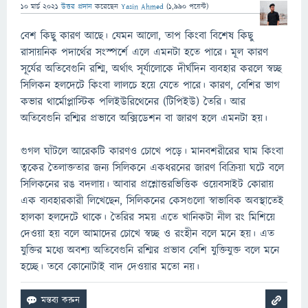
10 মার্চ 2021
উত্তর প্রদান
করেছেন
Yasin Ahmed
(
1,990
পয়েন্ট)
বেশ কিছু কারণ আছে। যেমন আলো, তাপ কিংবা বিশেষ কিছু
রাসায়নিক পদার্থের সংস্পর্শে এলে এমনটা হতে পারে। মূল কারণ
সূর্যের অতিবেগুনি রশ্মি, অর্থাৎ সূর্যালোকে দীর্ঘদিন ব্যবহার করলে স্বচ্ছ
সিলিকন হলদেটে কিংবা লালচে হয়ে যেতে পারে। কারণ, বেশির ভাগ
কভার থার্মোপ্লাস্টিক পলিইউরিথেনের (টিপিইউ) তৈরি। আর
অতিবেগুনি রশ্মির প্রভাবে অক্সিডেশন বা জারণ হলে এমনটা হয়।
গুগল ঘাঁটলে আরেকটি কারণও চোখে পড়ে। মানবশরীরের ঘাম কিংবা
ত্বকের তৈলাক্ততার জন্য সিলিকনে একধরনের জারণ বিক্রিয়া ঘটে বলে
সিলিকনের রঙ বদলায়। আবার প্রশ্নোত্তরভিত্তিক ওয়েবসাইট কোরায়
এক ব্যবহারকারী লিখেছেন, সিলিকনের কেসগুলো স্বাভাবিক অবস্থাতেই
হালকা হলদেটে থাকে। তৈরির সময় এতে খানিকটা নীল রং মিশিয়ে
দেওয়া হয় বলে আমাদের চোখে স্বচ্ছ ও রংহীন বলে মনে হয়। এত
যুক্তির মধ্যে অবশ্য অতিবেগুনি রশ্মির প্রভাব বেশি যুক্তিযুক্ত বলে মনে
হচ্ছে। তবে কোনোটাই বাদ দেওয়ার মতো নয়।