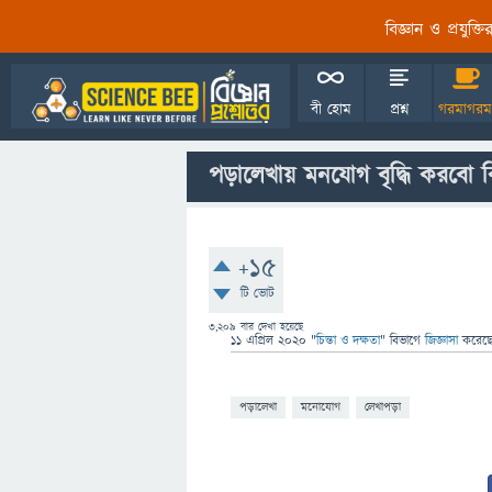
বিজ্ঞান ও প্রযুক্
বী হোম
প্রশ্ন
গরমাগরম
পড়ালেখায় মনযোগ বৃদ্ধি করবো 
+15
টি ভোট
3,209
বার দেখা হয়েছে
11 এপ্রিল 2020
"
চিন্তা ও দক্ষতা
" বিভাগে
জিজ্ঞাসা
করেছ
পড়ালেখা
মনোযোগ
লেখাপড়া