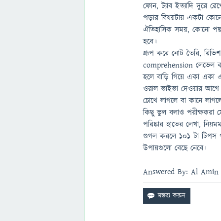
ফোন, ট্যাব ইত্যাদি দূরে 
পড়ার বিষয়টায় একটা কোনো 
ঐতিহাসিক সময়, কোনো পছন্
হবে।
গ্রূপ করে নোট তৈরি, রিভিশ
comprehension লেভেল কা
হলে বাড়ি গিয়ে একা একা
ওরাল ভাইভা দেওয়ার আগে আ
চোখে লাগলে বা কানে লাগল
কিছু ভুল বলাও পরীক্ষকরা 
পরিষ্কার হাতের লেখা, নিয়
গুগল করলে ১০১ টা টিপস পাব
উপায়গুলো বেছে নেবে।
Answered By: Al Amin