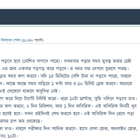
ন
বিজ্ঞানের পোকা
(
11,730
পয়েন্ট)
পড়তে হবে (বেশিও লাগতে পারে)। প্রথমবার পড়ার সময় মুখস্থ করার চেষ্টা
এর জন্য একবার গড়গড় করে পড়বে। ৪ নম্বর বার দেখবে বুঝতে পারছ।
ী পড়ার সময় ভাগ করবে। যদি ১৫ মিনিটের বেশি টানা না পড়তে পারো, তাহলে
বে। আস্তে আস্তে সময় বাড়িয়ে ১ ঘন্টা আর ৫-১০ মিনিট ব্রেক করবে। অনেকে
ু এই লেভেলে থাকলে অসুবিধা নেই।
ে নিয়ে টার্গেট নির্দিষ্ট করো। ধরো ১২টা চ্যাপ্টার, তুমি ৭দিনে পড়তে চাও।
ে ভাগ করবে, ২ দিন রিভিশন, আর ১ দিন অতিরিক্ত। এই অতিরিক্ত দিনটি খুব
েট দেরি হবেই হবে। তখন ওইদিনই শেষ করতে হবে। এই অতিরিক্ত দিন রেখে পড়া
য় বরাবর চাপ কম থেকেছে।
রীক্ষা দাও। নাহলে পরীক্ষার দিন প্যানিক করবে। হাতে লেখা হোক, অনলাইন হোক,
ততঃ ১০টা।