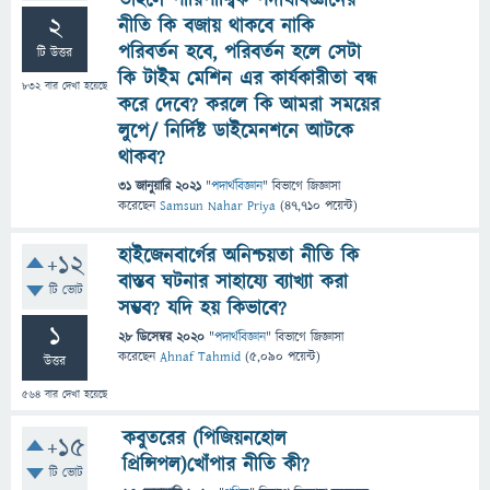
তাহলে পারিপার্শ্বিক পদার্থবিজ্ঞানের
2
নীতি কি বজায় থাকবে নাকি
পরিবর্তন হবে, পরিবর্তন হলে সেটা
টি উত্তর
কি টাইম মেশিন এর কার্যকারীতা বন্ধ
832
বার দেখা হয়েছে
করে দেবে? করলে কি আমরা সময়ের
লুপে/ নির্দিষ্ট ডাইমেনশনে আটকে
থাকব?
31 জানুয়ারি 2021
"
পদার্থবিজ্ঞান
" বিভাগে
জিজ্ঞাসা
করেছেন
Samsun Nahar Priya
(
47,710
পয়েন্ট)
হাইজেনবার্গের অনিশ্চয়তা নীতি কি
+12
বাস্তব ঘটনার সাহায্যে ব্যাখ্যা করা
টি ভোট
সম্ভব? যদি হয় কিভাবে?
1
28 ডিসেম্বর 2020
"
পদার্থবিজ্ঞান
" বিভাগে
জিজ্ঞাসা
করেছেন
Ahnaf Tahmid
(
5,090
পয়েন্ট)
উত্তর
564
বার দেখা হয়েছে
কবুতরের (পিজিয়নহোল
+15
প্রিন্সিপল)খোঁপার নীতি কী?
টি ভোট