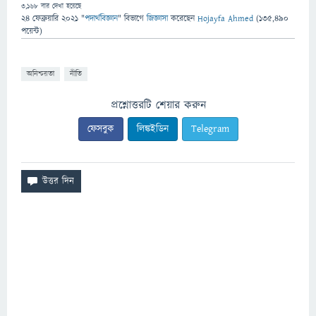
3,168
বার দেখা হয়েছে
24 ফেব্রুয়ারি 2021
"
পদার্থবিজ্ঞান
" বিভাগে
জিজ্ঞাসা
করেছেন
Hojayfa Ahmed
(
135,490
পয়েন্ট)
অনিশ্চয়তা
নীতি
প্রশ্নোত্তরটি শেয়ার করুন
ফেসবুক
লিঙ্কইডিন
Telegram