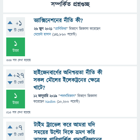
সম্পর্কিত প্রশ্নগুচ্ছ
ভ্যাক্সিনেশনের নীতি কী?
+1
26 জুন 2021
"
প্রাণিবিদ্যা
" বিভাগে
জিজ্ঞাসা
করেছেন
টি ভোট
মেহেদী হাসান
(
141,860
পয়েন্ট)
1
উত্তর
334
বার দেখা হয়েছে
হাইজেনবার্গের অনিশ্চয়তা নীতি কী
+27
সকল মৌলের ইলেকট্রনের ক্ষেত্রে
টি ভোট
খাটে?
1
12 জানুয়ারি 2019
"
পদার্থবিজ্ঞান
" বিভাগে
জিজ্ঞাসা
করেছেন
Nadim
(
10,200
পয়েন্ট)
উত্তর
513
বার দেখা হয়েছে
টাইম ট্র‍্যাভেল করে আমরা যদি
+7
সময়ের উল্টো দিকে ভ্রমণ করি
টি ভোট