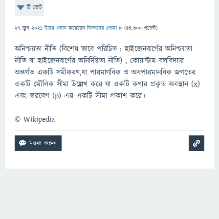
টি ভোট
27 জুন 2021
উত্তর প্রদান
করেছেন
বিজ্ঞানের পোকা ৮
(
54,300
পয়েন্ট)
অনিশ্চয়তা নীতি (বিশেষ ভাবে পরিচিত : হাইজেনবার্গের অনিশ্চয়তা
নীতি বা হাইজেনবার্গের অনির্দিষ্টতা নীতি) , কোয়ান্টাম বলবিদ্যার
অন্তর্গত একটি সমীকরণ,যা পারমাণবিক ও অবপারমানবিক জগতের
একটি মৌলিক সীমা উল্লেখ করে যা একটি কণার প্রকৃত অবস্থান (x)
এবং ভরবেগ (p) এর একটি সীমা প্রকাশ করে।
©️ Wikipedia