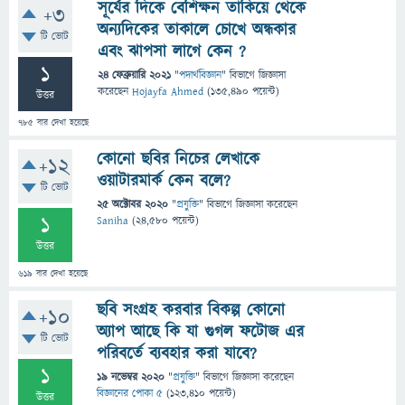
সূর্যের দিকে বেশিক্ষন তাকিয়ে থেকে
+3
অন্যদিকের তাকালে চোখে অন্ধকার
টি ভোট
এবং ঝাপসা লাগে কেন ?
1
24 ফেব্রুয়ারি 2021
"
পদার্থবিজ্ঞান
" বিভাগে
জিজ্ঞাসা
করেছেন
Hojayfa Ahmed
(
135,490
পয়েন্ট)
উত্তর
785
বার দেখা হয়েছে
কোনো ছবির নিচের লেখাকে
+12
ওয়াটারমার্ক কেন বলে?
টি ভোট
25 অক্টোবর 2020
"
প্রযুক্তি
" বিভাগে
জিজ্ঞাসা
করেছেন
1
Saniha
(
24,580
পয়েন্ট)
উত্তর
619
বার দেখা হয়েছে
ছবি সংগ্রহ করবার বিকল্প কোনো
+10
অ্যাপ আছে কি যা গুগল ফটোজ এর
টি ভোট
পরিবর্তে ব্যবহার করা যাবে?
1
19 নভেম্বর 2020
"
প্রযুক্তি
" বিভাগে
জিজ্ঞাসা
করেছেন
বিজ্ঞানের পোকা ৫
(
123,410
পয়েন্ট)
উত্তর