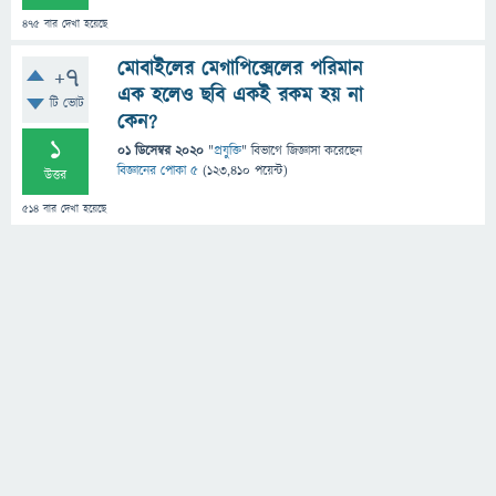
475
বার দেখা হয়েছে
মোবাইলের মেগাপিক্সেলের পরিমান
+7
এক হলেও ছবি একই রকম হয় না
টি ভোট
কেন?
1
01 ডিসেম্বর 2020
"
প্রযুক্তি
" বিভাগে
জিজ্ঞাসা
করেছেন
বিজ্ঞানের পোকা ৫
(
123,410
পয়েন্ট)
উত্তর
514
বার দেখা হয়েছে