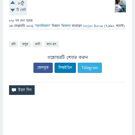
+5
টি ভোট
979
বার দেখা হয়েছে
24 ফেব্রুয়ারি 2021
"
মনোবিজ্ঞান
" বিভাগে
জিজ্ঞাসা
করেছেন
Nirjon Barua
(
7,990
পয়েন্ট)
ছবি
মানুষ
প্রানী
মনে-হয়
প্রশ্নোত্তরটি শেয়ার করুন
ফেসবুক
লিঙ্কইডিন
Telegram