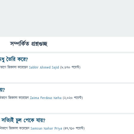
সম্পর্কিত প্রশ্নগুচ্ছ
মধু তৈরি করে?
িভাগে
জিজ্ঞাসা
করেছেন
Sabbir Ahmed Sajid
(
8,670
পয়েন্ট)
হয়?
বিভাগে
জিজ্ঞাসা
করেছেন
Zaima Ferdous Neha
(
2,020
পয়েন্ট)
 সত্যিই চুল পেকে যায়?
বিভাগে
জিজ্ঞাসা
করেছেন
Samsun Nahar Priya
(
47,710
পয়েন্ট)