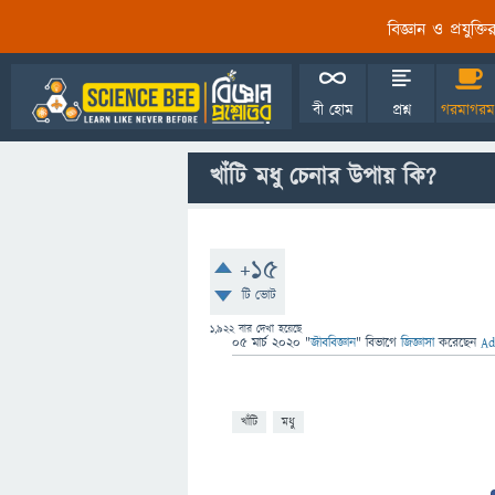
বিজ্ঞান ও প্রযুক্
বী হোম
প্রশ্ন
গরমাগরম
খাঁটি মধু চেনার উপায় কি?
+15
টি ভোট
1,922
বার দেখা হয়েছে
05 মার্চ 2020
"
জীববিজ্ঞান
" বিভাগে
জিজ্ঞাসা
করেছেন
A
খাঁটি
মধু