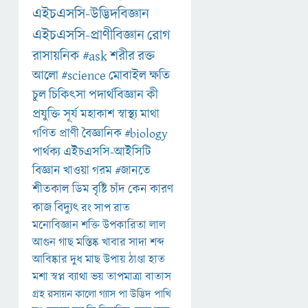
এইচএসসি-উদ্ভিদবিজ্ঞান
এইচএসসি-প্রাণীবিজ্ঞান
রোগ
রাসায়নিক
#ask
শরীর
রক্ত
আলো
#science
মোবাইল
ক্ষতি
চুল
চিকিৎসা
পদার্থবিজ্ঞান
কী
প্রযুক্তি
সূর্য
মহাকাশ
স্বাস্থ্য
মাথা
গণিত
প্রাণী
বৈজ্ঞানিক
#biology
পার্থক্য
এইচএসসি-আইসিটি
বিজ্ঞান
খাওয়া
গরম
#জানতে
শীতকাল
ডিম
বৃষ্টি
চাঁদ
কেন
কারণ
কাজ
বিদ্যুৎ
রং
সাপ
রাত
মনোবিজ্ঞান
শক্তি
উপকারিতা
লাল
আগুন
গাছ
মস্তিষ্ক
খাবার
সাদা
শব্দ
আবিষ্কার
দুধ
মাছ
উপায়
ঠাণ্ডা
হাত
মশা
স্বপ্ন
ব্যাথা
ভয়
তাপমাত্রা
বাতাস
গ্রহ
রসায়ন
কালো
গ্যাস
পা
উদ্ভিদ
পাখি