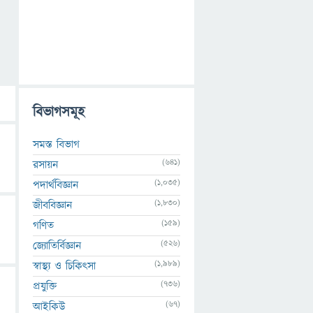
বিভাগসমূহ
সমস্ত বিভাগ
(641)
রসায়ন
(1,035)
পদার্থবিজ্ঞান
(1,830)
জীববিজ্ঞান
(159)
গণিত
(526)
জ্যোতির্বিজ্ঞান
(1,989)
স্বাস্থ্য ও চিকিৎসা
(736)
প্রযুক্তি
(67)
আইকিউ