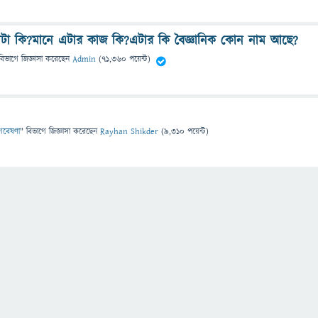
েটা কি?মানে এটার কাজ কি?এটার কি বৈজ্ঞানিক কোন নাম আছে?
বিভাগে
জিজ্ঞাসা
করেছেন
Admin
(
71,360
পয়েন্ট)
 গবেষণা
" বিভাগে
জিজ্ঞাসা
করেছেন
Rayhan Shikder
(
9,310
পয়েন্ট)