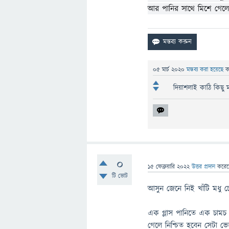
আর পানির সাথে মিশে গেল
05 মার্চ 2020
মন্তব্য করা হয়েছে
ক
দিয়াশলাই কাঠি কিছু ম
0
15 ফেব্রুয়ারি 2022
উত্তর প্রদান
করে
টি ভোট
আসুন জেনে নিই খাঁটি মধু চ
এক গ্লাস পানিতে এক চামচ প
গেলে নিশ্চিত হবেন সেটা ভে