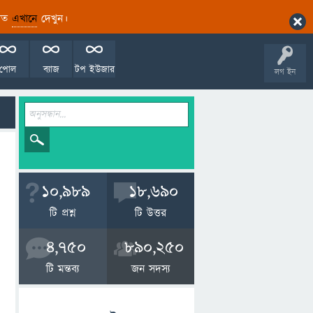
ারিত
এখানে
দেখুন।
পোল
ব্যাজ
টপ ইউজার
লগ ইন
10,989
18,690
টি প্রশ্ন
টি উত্তর
4,750
890,250
টি মন্তব্য
জন সদস্য