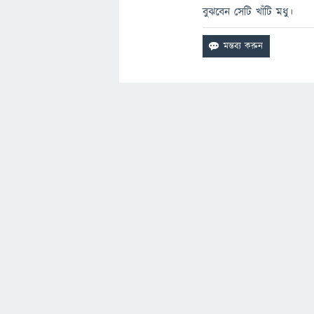
বুঝবেন সেটি খাঁটি মধু।