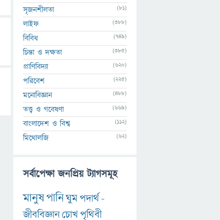
(81)
সৃজনশীলতা
(388)
লাইফ
(749)
বিবিধ
(385)
চিন্তা ও দক্ষতা
(620)
প্রাণিবিদ্যা
(225)
পরিবেশ
(488)
মনোবিজ্ঞান
(669)
তত্ত্ব ও গবেষণা
(112)
বাংলাদেশ ও বিশ্ব
(62)
মিথোলজি
সর্বাপেক্ষা জনপ্রিয় ট্যাগসমূহ
মানুষ
পানি
ঘুম
পদার্থ
-
জীববিজ্ঞান
চোখ
পৃথিবী