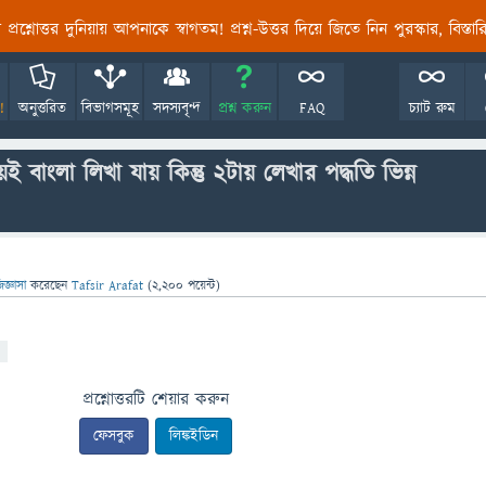
তির প্রশ্নোত্তর দুনিয়ায় আপনাকে স্বাগতম! প্রশ্ন-উত্তর দিয়ে জিতে নিন পুরস্কার, বিস্ত
!
অনুত্তরিত
বিভাগসমূহ
সদস্যবৃন্দ
প্রশ্ন করুন
FAQ
চ্যাট রুম
 বাংলা লিখা যায় কিন্তু ২টায় লেখার পদ্ধতি ভিন্ন
িজ্ঞাসা
করেছেন
Tafsir Arafat
(
2,200
পয়েন্ট)
প্রশ্নোত্তরটি শেয়ার করুন
ফেসবুক
লিঙ্কইডিন