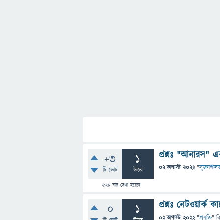
প্রশ্নঃ "আনারস" এব
+3
1
02 অগাস্ট 2022
"
সৃজনশীলত
টি ভোট
উত্তর
528
বার দেখা হয়েছে
প্রশ্নঃ নেটওয়ার্ক 
0
1
02 অগাস্ট 2022
"
প্রযুক্তি
" ব