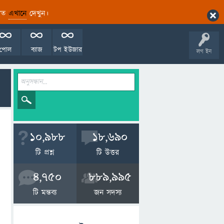
ারিত
এখানে
দেখুন।
পোল
ব্যাজ
টপ ইউজার
লগ ইন
10,988
18,690
টি প্রশ্ন
টি উত্তর
4,750
889,995
টি মন্তব্য
জন সদস্য