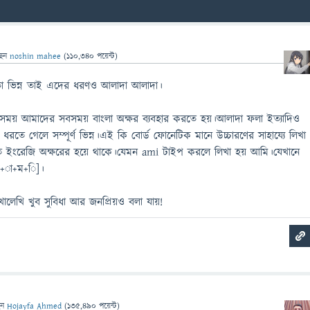
ছেন
noshin mahee
(
110,340
পয়েন্ট)
াতা ভিন্ন তাই এদের ধরণও আলাদা আলাদা।
র সময় আমাদের সবসময় বাংলা অক্ষর ব্যবহার করতে হয়।আলাদা ফলা ইত্যাদিও
 ধরতে গেলে সম্পূর্ণ ভিন্ন।এই কি বোর্ড ফোনেটিক মানে উচ্চারণের সাহায্যে লিখা
ত ইংরেজি অক্ষরের হয়ে থাকে।যেমন ami টাইপ করলে লিখা হয় আমি।যেখানে
অ+া+ম+ি]।
লেখি খুব সুবিধা আর জনপ্রিয়ও বলা যায়!
েন
Hojayfa Ahmed
(
135,490
পয়েন্ট)