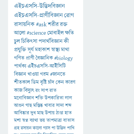
এইচএসসি-উদ্ভিদবিজ্ঞান
এইচএসসি-প্রাণীবিজ্ঞান
রোগ
রাসায়নিক
#ask
শরীর
রক্ত
আলো
#science
মোবাইল
ক্ষতি
চুল
চিকিৎসা
পদার্থবিজ্ঞান
কী
প্রযুক্তি
সূর্য
মহাকাশ
স্বাস্থ্য
মাথা
গণিত
প্রাণী
বৈজ্ঞানিক
#biology
পার্থক্য
এইচএসসি-আইসিটি
বিজ্ঞান
খাওয়া
গরম
#জানতে
শীতকাল
ডিম
বৃষ্টি
চাঁদ
কেন
কারণ
কাজ
বিদ্যুৎ
রং
সাপ
রাত
মনোবিজ্ঞান
শক্তি
উপকারিতা
লাল
আগুন
গাছ
মস্তিষ্ক
খাবার
সাদা
শব্দ
আবিষ্কার
দুধ
মাছ
উপায়
ঠাণ্ডা
হাত
মশা
স্বপ্ন
ব্যাথা
ভয়
তাপমাত্রা
বাতাস
গ্রহ
রসায়ন
কালো
গ্যাস
পা
উদ্ভিদ
পাখি