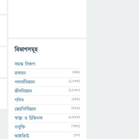
বিভাগসমূহ
সমস্ত বিভাগ
(641)
রসায়ন
(1,035)
পদার্থবিজ্ঞান
(1,830)
জীববিজ্ঞান
(159)
গণিত
(526)
জ্যোতির্বিজ্ঞান
(1,989)
স্বাস্থ্য ও চিকিৎসা
(736)
প্রযুক্তি
(67)
আইকিউ