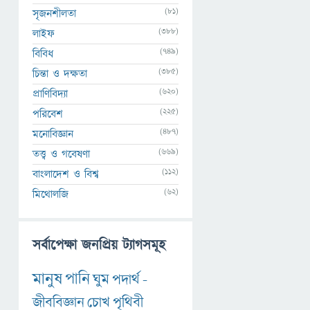
(81)
সৃজনশীলতা
(388)
লাইফ
(749)
বিবিধ
(385)
চিন্তা ও দক্ষতা
(620)
প্রাণিবিদ্যা
(225)
পরিবেশ
(487)
মনোবিজ্ঞান
(669)
তত্ত্ব ও গবেষণা
(112)
বাংলাদেশ ও বিশ্ব
(62)
মিথোলজি
সর্বাপেক্ষা জনপ্রিয় ট্যাগসমূহ
মানুষ
পানি
ঘুম
পদার্থ
-
জীববিজ্ঞান
চোখ
পৃথিবী