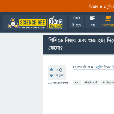
বিজ্ঞান ও প্রযুক্
বী হোম
প্রশ্ন
গরমাগরম
পিসিতে বিজয় এবং অভ্র ২টা দিয়েই
কেনো?
12 ফেব্রুয়ারি 2021
"
প্রযুক্তি
" বিভাগে
জ
+5
টি ভোট
#pc
#keyboard
#software
527
বার দেখা হয়েছে