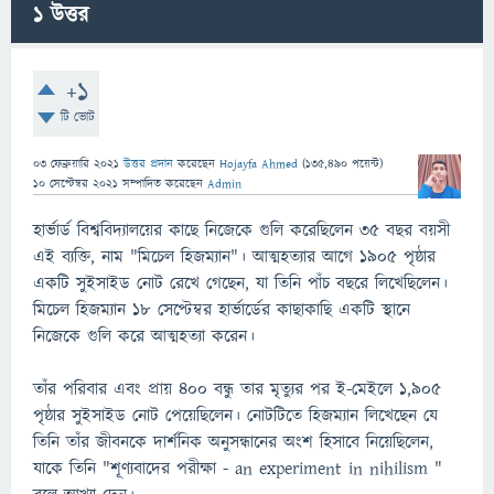
1
উত্তর
+1
টি ভোট
03 ফেব্রুয়ারি 2021
উত্তর প্রদান
করেছেন
Hojayfa Ahmed
(
135,490
পয়েন্ট)
10 সেপ্টেম্বর 2021
সম্পাদিত
করেছেন
Admin
হার্ভার্ড বিশ্ববিদ্যালয়ের কাছে নিজেকে গুলি করেছিলেন ৩৫ বছর বয়সী
এই ব্যক্তি, নাম "মিচেল হিজম্যান"। আত্মহত্যার আগে ১৯০৫ পৃষ্ঠার
একটি সুইসাইড নোট রেখে গেছেন, যা তিনি পাঁচ বছরে লিখেছিলেন।
মিচেল হিজম্যান ১৮ সেপ্টেম্বর হার্ভার্ডের কাছাকাছি একটি স্থানে
নিজেকে গুলি করে আত্মহত্যা করেন।
তাঁর পরিবার এবং প্রায় ৪০০ বন্ধু তার মৃত্যুর পর ই-মেইলে ১,৯০৫
পৃষ্ঠার সুইসাইড নোট পেয়েছিলেন। নোটটিতে হিজম্যান লিখেছেন যে
তিনি তাঁর জীবনকে দার্শনিক অনুসন্ধানের অংশ হিসাবে নিয়েছিলেন,
যাকে তিনি "শূণ্যবাদের পরীক্ষা - an experiment in nihilism "