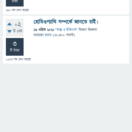
উত্তর
292
বার দেখা হয়েছে
হোমিওপ্যাথি সম্পর্কে জানতে চাই।
+2
16 এপ্রিল 2021
"
স্বাস্থ্য ও চিকিৎসা
" বিভাগে
জিজ্ঞাসা
টি ভোট
করেছেন
হায়াত
(
20,400
পয়েন্ট)
3
টি উত্তর
2,677
বার দেখা হয়েছে