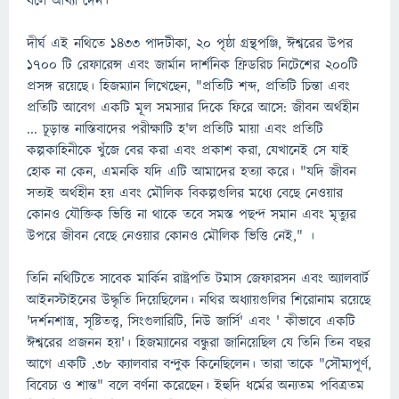
বলে আখ্যা দেন।
দীর্ঘ এই নথিতে ১৪৩৩ পাদটীকা, ২০ পৃষ্ঠা গ্রন্থপঞ্জি, ঈশ্বরের উপর
১৭০০ টি রেফারেন্স এবং জার্মান দার্শনিক ফ্রিডরিচ নিটেশের ২০০টি
প্রসঙ্গ রয়েছে। হিজম্যান লিখেছেন, "প্রতিটি শব্দ, প্রতিটি চিন্তা এবং
প্রতিটি আবেগ একটি মূল সমস্যার দিকে ফিরে আসে: জীবন অর্থহীন
... চূড়ান্ত নাস্তিবাদের পরীক্ষাটি হ'ল প্রতিটি মায়া এবং প্রতিটি
কল্পকাহিনীকে খুঁজে বের করা এবং প্রকাশ করা, যেখানেই সে যাই
হোক না কেন, এমনকি যদি এটি আমাদের হত্যা করে। "যদি জীবন
সত্যই অর্থহীন হয় এবং মৌলিক বিকল্পগুলির মধ্যে বেছে নেওয়ার
কোনও যৌক্তিক ভিত্তি না থাকে তবে সমস্ত পছন্দ সমান এবং মৃত্যুর
উপরে জীবন বেছে নেওয়ার কোনও মৌলিক ভিত্তি নেই," ।
তিনি নথিটিতে সাবেক মার্কিন রাষ্ট্রপতি টমাস জেফারসন এবং অ্যালবার্ট
আইনস্টাইনের উদ্ধৃতি দিয়েছিলেন। নথির অধ্যায়গুলির শিরোনাম রয়েছে
'দর্শনশাস্ত্র, সৃষ্টিতত্ত্ব, সিংগুলারিটি, নিউ জার্সি' এবং ' কীভাবে একটি
ঈশ্বরের প্রজনন হয়'। হিজম্যানের বন্ধুরা জানিয়েছিল যে তিনি তিন বছর
আগে একটি .৩৮ ক্যালবার বন্দুক কিনেছিলেন। তারা তাকে "সৌম্যপূর্ণ,
বিবেচ্য ও শান্ত" বলে বর্ণনা করেছেন। ইহুদি ধর্মের অন্যতম পবিত্রতম