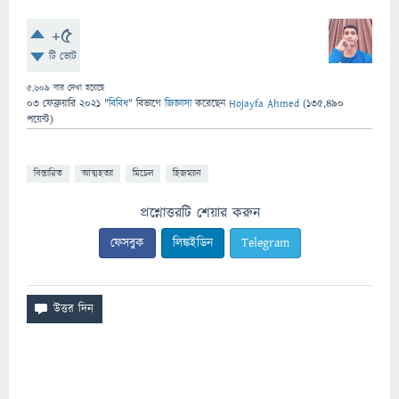
+5
টি ভোট
5,609
বার দেখা হয়েছে
03 ফেব্রুয়ারি 2021
"
বিবিধ
" বিভাগে
জিজ্ঞাসা
করেছেন
Hojayfa Ahmed
(
135,490
পয়েন্ট)
বিস্তারিত
আত্মহত্যা
মিচেল
হিজম্যান
প্রশ্নোত্তরটি শেয়ার করুন
ফেসবুক
লিঙ্কইডিন
Telegram