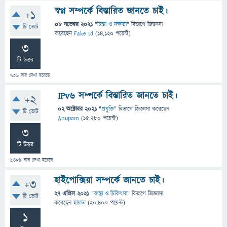
স্বপ্ন সম্পর্কে বিস্তারিত জানতে চাই।
+1
08 নভেম্বর 2021
"
চিন্তা ও দক্ষতা
" বিভাগে
জিজ্ঞাসা
টি ভোট
করেছেন
Fake Id
(
14,120
পয়েন্ট)
3
টি উত্তর
736
বার দেখা হয়েছে
IPv6 সম্পর্কে বিস্তারিত জানতে চাই।
+2
02 অক্টোবর 2021
"
প্রযুক্তি
" বিভাগে
জিজ্ঞাসা
করেছেন
টি ভোট
Anupom
(
15,280
পয়েন্ট)
3
টি উত্তর
1,489
বার দেখা হয়েছে
হাইপোক্সিয়া সম্পর্কে জানতে চাই।
+3
27 এপ্রিল 2021
"
স্বাস্থ্য ও চিকিৎসা
" বিভাগে
জিজ্ঞাসা
টি ভোট
করেছেন
হায়াত
(
20,400
পয়েন্ট)
1