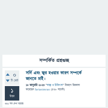
সম্পর্কিত প্রশ্নগুচ্ছ
সর্দি এবং জ্বর হওয়ার কারণ সম্পর্কে
0
জানতে চাই।
টি ভোট
18 জানুয়ারি 2023
"
স্বাস্থ্য ও চিকিৎসা
" বিভাগে
জিজ্ঞাসা
1
করেছেন
farianimran
(
520
পয়েন্ট)
উত্তর
391
বার দেখা হয়েছে