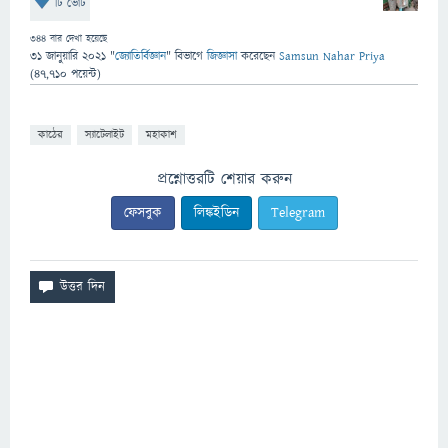
টি ভোট
344
বার দেখা হয়েছে
31 জানুয়ারি 2021
"
জ্যোতির্বিজ্ঞান
" বিভাগে
জিজ্ঞাসা
করেছেন
Samsun Nahar Priya
(
47,710
পয়েন্ট)
কাঠের
স্যাটেলাইট
মহাকাশ
প্রশ্নোত্তরটি শেয়ার করুন
ফেসবুক
লিঙ্কইডিন
Telegram