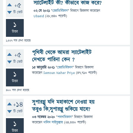
স্যাটেলাইট কী? কীভাবে কাজ করে?
+5
02 মে 2021
"
জ্যোতির্বিজ্ঞান
" বিভাগে
জিজ্ঞাসা
করেছেন
টি ভোট
Ubaeid
(
28,340
পয়েন্ট)
1
উত্তর
1,327
বার দেখা হয়েছে
পৃথিবী থেকে আমরা স্যাটেলাইট
+5
দেখতে পারিনা কেন ?
টি ভোট
15 জানুয়ারি 2021
"
জ্যোতির্বিজ্ঞান
" বিভাগে
জিজ্ঞাসা
1
করেছেন
Samsun Nahar Priya
(
47,710
পয়েন্ট)
উত্তর
400
বার দেখা হয়েছে
সুপারগ্লু যদি মহাকাশে নেওয়া হয়
+14
তবুও কি,সুপারগ্লু শুকিয়ে যাবে?
টি ভোট
03 নভেম্বর 2020
"
পদার্থবিজ্ঞান
" বিভাগে
জিজ্ঞাসা
1
করেছেন
খালিদ সাইফুল্লাহ
(
24,330
পয়েন্ট)
উত্তর