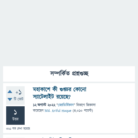
সম্পর্কিত প্রশ্নগুচ্ছ
মহাকাশে কী গুপ্তচর কোনো
+1
স্যাটেলাইট রয়েছে?
টি ভোট
12 অগাস্ট 2022
"
জ্যোতির্বিজ্ঞান
" বিভাগে
জিজ্ঞাসা
1
করেছেন
Md. Ariful Haque
(
4,010
পয়েন্ট)
উত্তর
361
বার দেখা হয়েছে