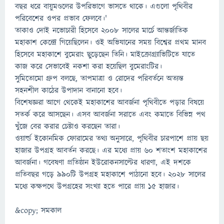
বছর ধরে বায়ুমণ্ডলের উপরিভাগে ভাসতে থাকে। এগুলো পৃথিবীর
পরিবেশের ওপর প্রভাব ফেলবে।'
তাকাও দোই নভোচারী হিসেবে ২০০৮ সালের মার্চে আন্তর্জাতিক
মহাকাশ কেন্দ্রে গিয়েছিলেন। ওই অভিযানের সময় বিশ্বের প্রথম মানব
হিসেবে মহাকাশে বুমেরাং ছুড়েছেন তিনি। মাইক্রোগ্র্যাভিটিতে যাতে
কাজ করে সেভাবেই নকশা করা হয়েছিল বুমেরাংটির।
সুমিতোমো গ্রুপ বলছে, তাপমাত্রা ও রোদের পরিবর্তনে অত্যন্ত
সহনশীল কাঠের উপাদান বানানো হবে।
বিশেষজ্ঞরা আগে থেকেই মহাকাশের আবর্জনা পৃথিবীতে পড়ার বিষয়ে
সতর্ক করে আসছেন। এসব আবর্জনা সরাতে এবং কমাতে বিভিন্ন পথ
খুঁজে বের করার চেষ্টাও করছেন তারা।
ওয়ার্ল্ড ইকোনমিক ফোরামের তথ্য অনুসারে, পৃথিবীর চারপাশে প্রায় ছয়
হাজার উপগ্রহ আবর্তন করছে। এর মধ্যে প্রায় ৬০ শতাংশ মহাকাশের
আবর্জনা। গবেষণা প্রতিষ্ঠান ইউরোকনসাল্টের ধারণা, এই দশকে
প্রতিবছর গড়ে ৯৯০টি উপগ্রহ মহাকাশে পাঠানো হবে। ২০২৮ সালের
মধ্যে কক্ষপথে উপগ্রহের সংখ্যা হতে পারে প্রায় ১৫ হাজার।
&copy;️ সমকাল