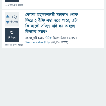
354
বার দেখা হয়েছে
কোনো মহাকাশচারী মহাকাশ থেকে
+6
ফিরে ২ ইঞ্চি লম্বা হতে পারে, এটা
টি ভোট
কি আদৌ সত্যি? যদি হয় তাহলে
3
কিভাবে সম্ভব?
টি উত্তর
26 জানুয়ারি 2021
"
বিবিধ
" বিভাগে
জিজ্ঞাসা
করেছেন
Samsun Nahar Priya
(
47,710
পয়েন্ট)
794
বার দেখা হয়েছে