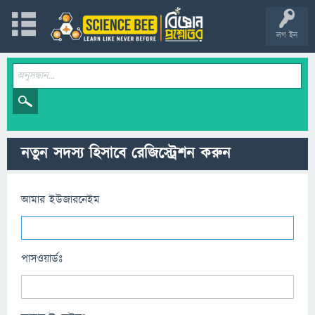
লগ ইন
নতুন সদস্য হিসাবে রেজিস্ট্রেশন করুন
আমার ইউজারনেইম
পাসওয়ার্ডঃ