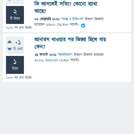
কি আসলেই সত্যি? কোনো ব্যাখা
2
আছে?
টি উত্তর
08 ফেব্রুয়ারি 2020
"
স্বাস্থ্য ও চিকিৎসা
" বিভাগে
জিজ্ঞাসা
করেছেন
Admin
(
71,360
পয়েন্ট)
7,676
বার দেখা হয়েছে
আনারস খাওয়ার পর জিহ্বা ছিলে যায়
+1
কেন?
টি ভোট
29 অগাস্ট 2021
"
জীববিজ্ঞান
" বিভাগে
জিজ্ঞাসা
করেছেন
1
Annoy Debnath
(
2,910
পয়েন্ট)
উত্তর
2,205
বার দেখা হয়েছে