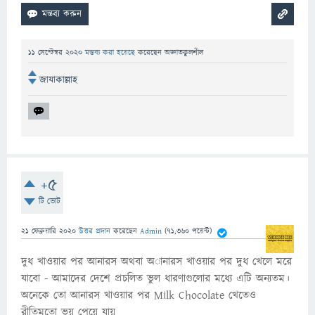
11 সেপ্টেম্বর 2020
মন্তব্য করা হয়েছে
করেছেন
অজ্ঞাতকুলশীল
জাযাকাল্লাহ
+5
টি ভোট
21 ফেব্রুয়ারি 2020
উত্তর প্রদান
করেছেন
Admin
(
71,360
পয়েন্ট)
দুধ খাওয়ার পর আনারস অথবা অানারস খাওয়ার পর দুধ খেলে মরে
যাবো - আমাদের দেশে প্রচলিত ভুল ধারণাগুলোর মধ্যে এটি অন্যতম।
অনেকে তো আনারস খাওয়ার পর Milk Chocolate খেতেও
রীতিমতো ভয় পেয়ে যায়