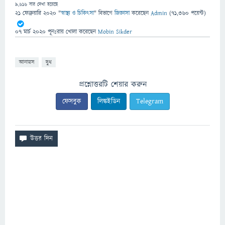
9,616
বার দেখা হয়েছে
21 ফেব্রুয়ারি 2020
"
স্বাস্থ্য ও চিকিৎসা
" বিভাগে
জিজ্ঞাসা
করেছেন
Admin
(
71,360
পয়েন্ট)
07 মার্চ 2020
পূনঃরায় খোলা
করেছেন
Mobin Sikder
আনারস
দুধ
প্রশ্নোত্তরটি শেয়ার করুন
ফেসবুক
লিঙ্কইডিন
Telegram