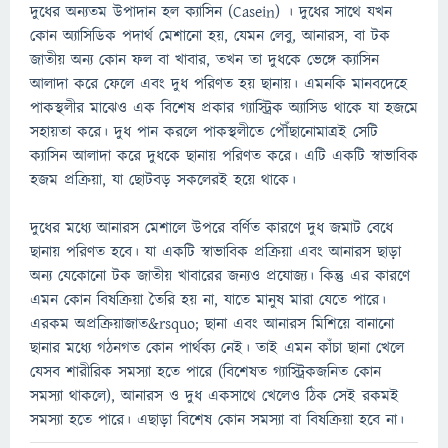
দুধের অন্যতম উপাদান হল ক্যাসিন (Casein) । দুধের সাথে যখন
কোন অ্যাসিডিক পদার্থ মেশানো হয়, যেমন লেবু, আনারস, বা টক
জাতীয় অন্য কোন ফল বা খাবার, তখন তা দুধকে ভেঙ্গে ক্যাসিন
আলাদা করে ফেলে এবং দুধ পরিণত হয় ছানায়। এমনকি মানবদেহে
পাকস্থলীর মাঝেও এক বিশেষ প্রকার গ্যাস্ট্রিক অ্যাসিড থাকে যা হজমে
সহায়তা করে। দুধ পান করলে পাকস্থলীতে পৌঁছানোমাত্রই সেটি
ক্যাসিন আলাদা করে দুধকে ছানায় পরিণত করে। এটি একটি স্বাভাবিক
হজম প্রক্রিয়া, যা ছোটবড় সকলেরই হয়ে থাকে।
দুধের মধ্যে আনারস মেশালে উপরে বর্ণিত কারণে দুধ জমাট বেধে
ছানায় পরিণত হবে। যা একটি স্বাভাবিক প্রক্রিয়া এবং আনারস ছাড়া
অন্য যেকোনো টক জাতীয় খাবারের জন্যও প্রযোজ্য। কিন্তু এর কারণে
এমন কোন বিষক্রিয়া তৈরি হয় না, যাতে মানুষ মারা যেতে পারে।
এরকম অপ্রক্রিয়াজাত&rsquo; ছানা এবং আনারস মিশিয়ে বানানো
ছানার মধ্যে গঠনগত কোন পার্থক্য নেই। তাই এমন কাঁচা ছানা খেলে
যেসব শারীরিক সমস্যা হতে পারে (বিশেষত গ্যাস্ট্রিকজনিত কোন
সমস্যা থাকলে), আনারস ও দুধ একসাথে খেলেও ঠিক সেই রকমই
সমস্যা হতে পারে। এছাড়া বিশেষ কোন সমস্যা বা বিষক্রিয়া হবে না।