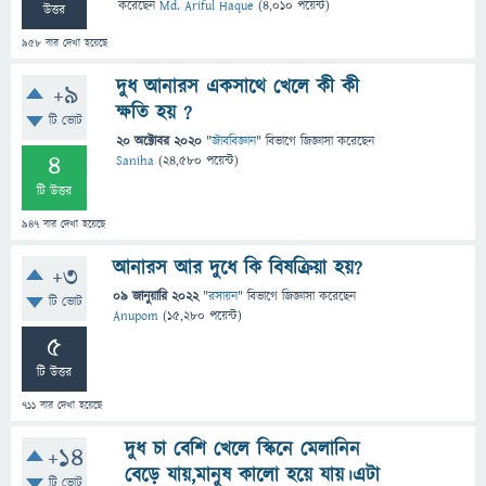
করেছেন
Md. Ariful Haque
(
4,010
পয়েন্ট)
উত্তর
958
বার দেখা হয়েছে
দুধ আনারস একসাথে খেলে কী কী
+9
ক্ষতি হয় ?
টি ভোট
20 অক্টোবর 2020
"
জীববিজ্ঞান
" বিভাগে
জিজ্ঞাসা
করেছেন
4
Saniha
(
24,580
পয়েন্ট)
টি উত্তর
947
বার দেখা হয়েছে
আনারস আর দুধে কি বিষক্রিয়া হয়?
+3
09 জানুয়ারি 2022
"
রসায়ন
" বিভাগে
জিজ্ঞাসা
করেছেন
টি ভোট
Anupom
(
15,280
পয়েন্ট)
5
টি উত্তর
711
বার দেখা হয়েছে
দুধ চা বেশি খেলে স্কিনে মেলানিন
+14
বেড়ে যায়,মানুষ কালো হয়ে যায়।এটা
টি ভোট