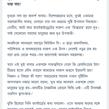
মারা যায়?
দুধকে বলা হয় আদর্শ খাবার। বিশেষজ্ঞদের মতে, দুধই একমাত্র
তরলজাতীয় খাবার, যেখানে প্রায় সব ধরনের পুষ্টি উপাদান বিদ্যমান।
প্রোটিন, ফ্যাট আর কার্বোহাইড্রেটের দারুণ এক ‘মিক্সচার’ হলো দুধ।
তাই যেকোনো বয়সের মানুষের জন্য দুধ উপকারী।
অন্যদিকে আনারসে ভরপুর ভিটামিন সি। এ ছাড়া ক্যালসিয়াম,
পটাশিয়াম ও ফসফরাসের দারুণ এক উৎস। দেশেই প্রচুর চাষ হয়
বলে গ্রাম থেকে শহর—সব জায়গায়ই আনারস সহজলভ্য।
তবে এই দুই খাবার একসঙ্গে পাকস্থলিতে গেলে কি রেসলিংয়ের ট্যাগ
টিমের মতো যৌথ প্রয়াসে আমাদের নাকাল করতে উদ্যোগী হয়?
বিজ্ঞান এ বিষয়ে কী বলে? বারডেমের সাবেক প্রধান পুষ্টিবিদ
আখতারুন নাহার আলো বলেন, ‘দুধ আর আনারস একসঙ্গে খেলে
মানুষের মৃত্যু হয়—কথাটির বৈজ্ঞানিক কোনো ভিত্তি নেই। এটি নিতান্তই
প্রচলিত কুসংস্কার।’
যুক্তি হিসেবে তিনি কাস্টার্ডের কথা বললেন। এতে অন্যান্য ফলের সঙ্গে