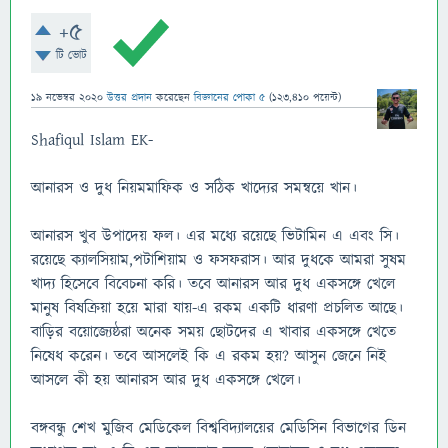
+5
টি ভোট
19 নভেম্বর 2020
উত্তর প্রদান
করেছেন
বিজ্ঞানের পোকা ৫
(
123,410
পয়েন্ট)
Shafiqul Islam EK-
আনারস ও দুধ নিয়মমাফিক ও সঠিক খাদ্যের সমন্বয়ে খান।
আনারস খুব উপাদেয় ফল। এর মধ্যে রয়েছে ভিটামিন এ এবং সি।
রয়েছে ক্যালসিয়াম,পটাশিয়াম ও ফসফরাস। আর দুধকে আমরা সুষম
খাদ্য হিসেবে বিবেচনা করি। তবে আনারস আর দুধ একসঙ্গে খেলে
মানুষ বিষক্রিয়া হয়ে মারা যায়-এ রকম একটি ধারণা প্রচলিত আছে।
বাড়ির বয়োজ্যেষ্ঠরা অনেক সময় ছোটদের এ খাবার একসঙ্গে খেতে
নিষেধ করেন। তবে আসলেই কি এ রকম হয়? আসুন জেনে নিই
আসলে কী হয় আনারস আর দুধ একসঙ্গে খেলে।
বঙ্গবন্ধু শেখ মুজিব মেডিকেল বিশ্ববিদ্যালয়ের মেডিসিন বিভাগের ডিন