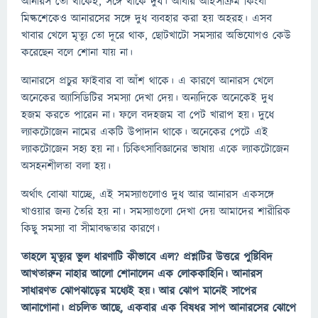
আনারস তো থাকেই, সঙ্গে থাকে দুধ। আবার আইসক্রিম কিংবা
মিল্কশেকেও আনারসের সঙ্গে দুধ ব্যবহার করা হয় অহরহ। এসব
খাবার খেলে মৃত্যু তো দূরে থাক, ছোটখাটো সমস্যার অভিযোগও কেউ
করেছেন বলে শোনা যায় না।
আনারসে প্রচুর ফাইবার বা আঁশ থাকে। এ কারণে আনারস খেলে
অনেকের অ্যাসিডিটির সমস্যা দেখা দেয়। অন্যদিকে অনেকেই দুধ
হজম করতে পারেন না। ফলে বদহজম বা পেট খারাপ হয়। দুধে
ল্যাকটোজেন নামের একটি উপাদান থাকে। অনেকের পেটে এই
ল্যাকটোজেন সহ্য হয় না। চিকিৎসাবিজ্ঞানের ভাষায় একে ল্যাকটোজেন
অসহনশীলতা বলা হয়।
অর্থাৎ বোঝা যাচ্ছে, এই সমস্যাগুলোও দুধ আর আনারস একসঙ্গে
খাওয়ার জন্য তৈরি হয় না। সমস্যাগুলো দেখা দেয় আমাদের শারীরিক
কিছু সমস্যা বা সীমাবদ্ধতার কারণে।
তাহলে মৃত্যুর ভুল ধারণাটি কীভাবে এল? প্রশ্নটির উত্তরে পুষ্টিবিদ
আখতারুন নাহার আলো শোনালেন এক লোককাহিনি। আনারস
সাধারণত ঝোপঝাড়ের মধ্যেই হয়। আর ঝোপ মানেই সাপের
আনাগোনা। প্রচলিত আছে, একবার এক বিষধর সাপ আনারসের ঝোপে