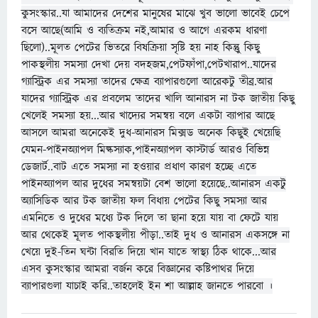
কুসংস্কার..যা আমাদের দেশের মানুষের মাঝে খুব ভালো ভাবেই চেপে
বসে আছে(আমি ও ব্যতিক্রম নই,আমার ও আগে এরকম ধারণা
ছিলো)..মূলত পেটের ভিতরে বিষক্রিয়া সৃষ্টি
হয় নাহ কিন্তুু কিছু
পাকস্থলীয় সমস্যা দেখা দেয় বদহজম,পেটফাঁপা,পেটখারাপ..যাদের
গ্যাস্ট্রিক এর সমস্যা তাদের ক্ষেত্র ব্যাপারগুলো আরেকটু তীব্র.আর
যাদের গ্যাস্ট্রিক এর প্রবলেম তাদের খালি আনারস না টক জাতীয় কিছু
খেলেই সমস্যা হয়...আর খাদ্যের সমন্বয় বলে একটা ব্যাপার আছে
আসলে আমরা অনেকেই দুধ-আনারস মিক্সড অনেক কিছুই খেয়েছি
যেমন-পাইনঅ্যাপল মিল্কস্যাক,পাইনঅ্যাপল কাস্টার্ড আরও বিভিন্ন
ডেজার্ট..বাট এতে সমস্যা না হওয়ার প্রধাণ কারণ হচ্ছে এতে
পাইনঅ্যাপল আর দুধের সমন্বয়টা বেশ ভালো হয়েছে..আনারস একটু
অ্যাসিডিক আর টক জাতীয় ফল বিধায় পেটের কিছু সমস্যা আর
এমনিতে ও দুধের মধ্যে টক দিলে তা ছানা হয়ে যায় বা ফেটে যায়
আর থেকেই মূলত পাকস্থলীয় পীড়া..তাই দুধ ও আনারস একসঙ্গে না
খেয়ে দুই-তিন ঘন্টা বিরতি দিয়ে খান যাতে স্বাস্থ্য ঠিক থাকে...আর
এসব কুসংস্কার আমরা বর্জন করে বিজ্ঞানের কষ্টিপাথর দিয়ে
ব্যাপারগুলা যাচাই করি..তাহলেই ইন শা আল্লাহ জানতে পারবো ।