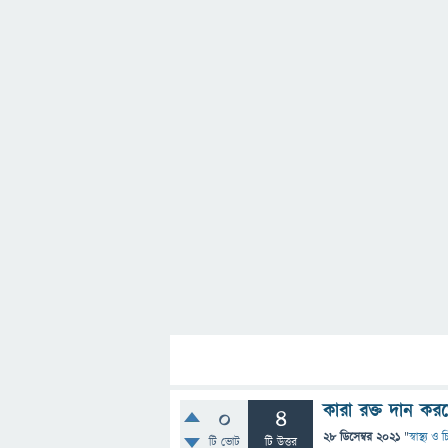
কারা রক্ত ​​দান ক
0
4
28 ডিসেম্বর 2021
"
স্বাস্থ্য ও
টি ভোট
টি উত্তর