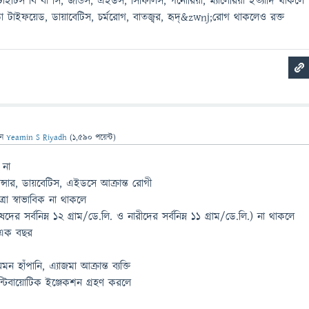
ইটিস বি বা সি, জন্ডিস, এইডস, সিফিলিস, গনোরিয়া, ম্যালেরিয়া ইত্যাদি থাকলে
ড়া টাইফয়েড, ডায়াবেটিস, চর্মরোগ, বাতজ্বর, হৃদ্&zwnj;রোগ থাকলেও রক্ত
েন
Yeamin S Riyadh
(
1,590
পয়েন্ট)
 না
ান্সার, ডায়বেটিস, এইডসে আক্রান্ত রোগী
রা স্বাভাবিক না থাকলে
দের সর্বনিম্ন ১২ গ্রাম/ডে.লি. ও নারীদের সর্বনিম্ন ১১ গ্রাম/ডে.লি.) না থাকলে
ী এক বছর
ন হাঁপানি, এ্যাজমা আক্রান্ত ব্যক্তি
 এন্টিবায়োটিক ইঞ্জেকশন গ্রহণ করলে