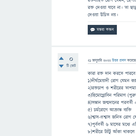
রক্তবাহিত রোগ যেমন, হেপাটা
রক্ত দেওয়া যাবে না। তা ছা
দেওয়া উচিত নয়।
0
21 জানুয়ারি 2022
উত্তর প্রদান
করেছ
টি ভোট
কারা রক্ত দান করতে পারবে
১)দীর্ঘমেয়াদী রোগ যেমন ক্য
২)রক্তচাপ ও শরীরের তাপমাত্
৩)হিমোগ্লোবিন পরিমাণ (পুরুষ
৪)সন্তান জন্মদানের পরবর্ত
৫) চর্মরোগে আক্রান্ত ব্যক্তি
৬)শ্বাস-প্রশ্বাস জনিত রোগ যেম
৭)পূর্ববর্তী ৬ মাসের মধ্যে
৮)শরীরে ট্যাঁটু আঁকা থাকলে