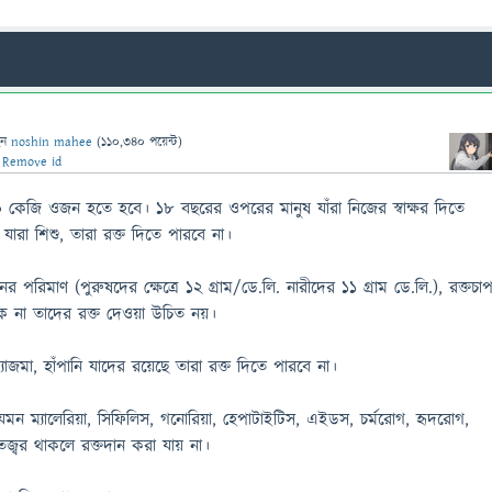
েন
noshin mahee
(
110,340
পয়েন্ট)
ন
Remove id
 কেজি ওজন হতে হবে। ১৮ বছরের ওপরের মানুষ যাঁরা নিজের স্বাক্ষর দিতে
যারা শিশু, তারা রক্ত দিতে পারবে না।
ের পরিমাণ (পুরুষদের ক্ষেত্রে ১২ গ্রাম/ডে.লি. নারীদের ১১ গ্রাম ডে.লি.), রক্তচা
বিক না তাদের রক্ত দেওয়া উচিত নয়।
অ্যাজমা, হাঁপানি যাদের রয়েছে তারা রক্ত দিতে পারবে না।
েমন ম্যালেরিয়া, সিফিলিস, গনোরিয়া, হেপাটাইটিস, এইডস, চর্মরোগ, হৃদরোগ,
জ্বর থাকলে রক্তদান করা যায় না।