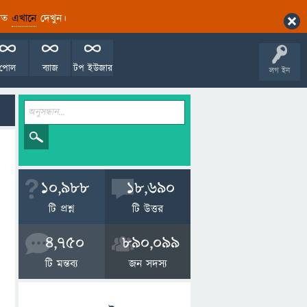
ারিত
এখানে
দেখুন।
পোল
ব্যাজ
টপ ইউজার
লগ ইন
10,988
18,690
টি প্রশ্ন
টি উত্তর
4,750
890,099
টি মন্তব্য
জন সদস্য