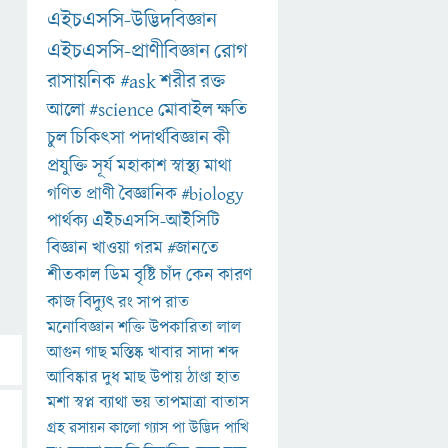
এইচএসসি-উদ্ভিদবিজ্ঞান
এইচএসসি-প্রাণীবিজ্ঞান
রোগ
রাসায়নিক
#ask
শরীর
রক্ত
আলো
#science
মোবাইল
ক্ষতি
চুল
চিকিৎসা
পদার্থবিজ্ঞান
কী
প্রযুক্তি
সূর্য
মহাকাশ
স্বাস্থ্য
মাথা
গণিত
প্রাণী
বৈজ্ঞানিক
#biology
পার্থক্য
এইচএসসি-আইসিটি
বিজ্ঞান
খাওয়া
গরম
#জানতে
শীতকাল
ডিম
বৃষ্টি
চাঁদ
কেন
কারণ
কাজ
বিদ্যুৎ
রং
সাপ
রাত
মনোবিজ্ঞান
শক্তি
উপকারিতা
লাল
আগুন
গাছ
মস্তিষ্ক
খাবার
সাদা
শব্দ
আবিষ্কার
দুধ
মাছ
উপায়
ঠাণ্ডা
হাত
মশা
স্বপ্ন
ব্যাথা
ভয়
তাপমাত্রা
বাতাস
গ্রহ
রসায়ন
কালো
গ্যাস
পা
উদ্ভিদ
পাখি