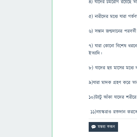
৪) যাদের চর্মরোগ রয়েছে ত
৫) নারীদের মধ্যে যারা গর্ভ
৬) সন্তান জন্মদানের পরবর্ত
৭) যারা কোনো বিশেষ ধরনের
ইত্যাদি।
৮) যাদের ছয় মাসের মধ্যে
৯)যারা মাদক গ্রহণ করে তার
১০)ট্যাটু আঁকা যাদের শরীর
১১)বয়স্করাও রক্তদান করতে