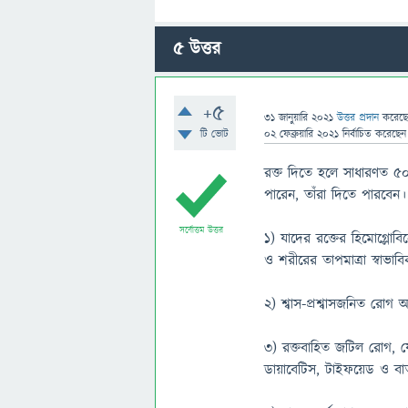
5
উত্তর
+5
31 জানুয়ারি 2021
উত্তর প্রদান
করেছ
টি ভোট
02 ফেব্রুয়ারি 2021
নির্বাচিত
করেছে
রক্ত দিতে হলে সাধারণত ৫০
পারেন, তাঁরা দিতে পারবেন। 
সর্বোত্তম উত্তর
১) যাদের রক্তের হিমোগ্লোবিন
ও শরীরের তাপমাত্রা স্বাভা
২) শ্বাস-প্রশ্বাসজনিত রোগ 
৩) রক্তবাহিত জটিল রোগ, য
ডায়াবেটিস, টাইফয়েড ও বাত