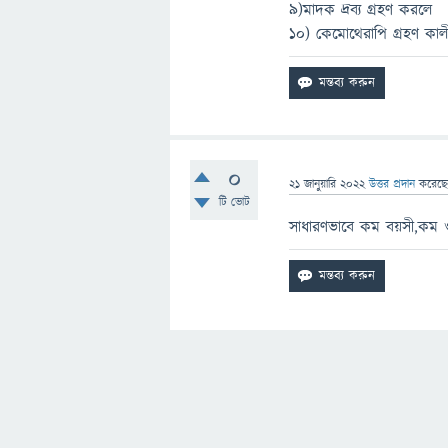
৯)মাদক দ্রব্য গ্রহণ করলে
১০) কেমোথেরাপি গ্রহণ কাল
0
21 জানুয়ারি 2022
উত্তর প্রদান
করেছ
টি ভোট
সাধারণভাবে কম বয়সী,কম ওজ