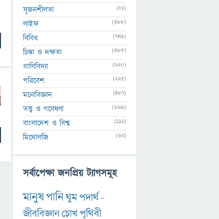
(81)
সৃজনশীলতা
(388)
লাইফ
(749)
বিবিধ
(385)
চিন্তা ও দক্ষতা
(620)
প্রাণিবিদ্যা
(225)
পরিবেশ
(487)
মনোবিজ্ঞান
(669)
তত্ত্ব ও গবেষণা
(112)
বাংলাদেশ ও বিশ্ব
(62)
মিথোলজি
সর্বাপেক্ষা জনপ্রিয় ট্যাগসমূহ
মানুষ
পানি
ঘুম
পদার্থ
-
জীববিজ্ঞান
চোখ
পৃথিবী