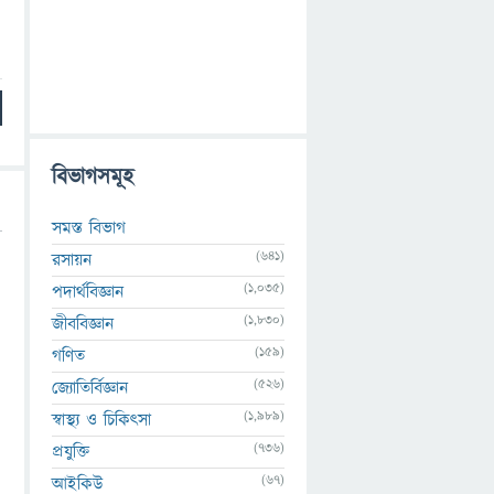
বিভাগসমূহ
সমস্ত বিভাগ
(641)
রসায়ন
(1,035)
পদার্থবিজ্ঞান
(1,830)
জীববিজ্ঞান
(159)
গণিত
(526)
জ্যোতির্বিজ্ঞান
(1,989)
স্বাস্থ্য ও চিকিৎসা
(736)
প্রযুক্তি
(67)
আইকিউ