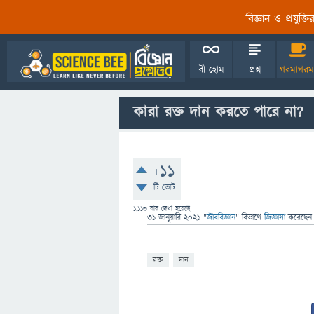
বিজ্ঞান ও প্রযুক্
বী হোম
প্রশ্ন
গরমাগরম
কারা রক্ত ​​দান করতে পারে না?
+11
টি ভোট
1,113
বার দেখা হয়েছে
31 জানুয়ারি 2021
"
জীববিজ্ঞান
" বিভাগে
জিজ্ঞাসা
করেছে
রক্ত
দান